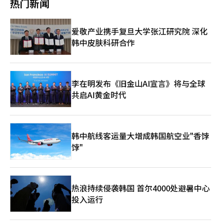
热门新闻
公司Grand View Research的数据显示，全球AI代理市场规模预计
续。CJ集团在上个月18日发现，2800多名员工的手机号码、电子
部停止营业，复苏程序的持续将变得困难，最终可能转向清算程
将从2025年的763亿美元（约合11万亿韩元）以年均49.6%的速度
邮件、职级、所属部门及照片等信息在一个公开的Telegram频道
序。” 资金困难也影响到了员工的工资支付。홈플러스尚未支付4
增长，到2033年达到1829亿美元（约合266万亿韩元）。全球IT
中被未经授权发布。泄露的信息中还包括一般外部人员无法访问的
月份的工资，预计21日的5月份工资支付也面临困难。 홈플러스已
爱敬产业携手复旦大学张江研究院 深化
研究公司Gartner也预测，企业软件应用中搭载代理AI的比例将从
内部网络相关内容。 业界人士表示：“零售和电商企业拥有大量
向梅里茨请求在홈플러스快递出售尾款到账之前，确保运营资金的
2024年的不足1%飙升至2028年的33%，日常工作决策中至少
韩中皮肤科研合作
会员信息，成为黑客的主要攻击目标。近期，攻击方式不仅限于简
桥接贷款支持。同时，也要求在复苏程序结束前提供用于结构调整
15%将通过AI代理自主完成。 一位零售行业人士分析称：“由于
单的系统黑客，还包括合作伙伴账户的盗取等，企业需要同时加强
和营业正常化的紧急运营资金（DIP）金融支持。 如果复苏失败，
零售业从商品采购到客户应对都存在许多变数，代理AI的引入对该
安全投资和员工培训。”※ 本报道经人工智能（AI）系统翻译与编
后果将非常严重。홈플러스表示：“梅里茨可以通过担保资产收回
行业的影响远大于其他行业。未来，AI在多大程度上被精确应用于
辑。
大部分债权，但次级债权人的回收率可能会急剧下降。”并指
实际决策，将成为零售企业未来竞争力的关键因素。”※ 本报道
出：“员工的就业不安、入驻企业的损失、地区商圈的萎缩等社会
李在明发布《旧金山AI宣言》将与全球
经人工智能（AI）系统翻译与编辑。
损失也可能扩大。” 接着，홈플러스呼吁梅里茨考虑社会责任，作
共启AI黄金时代
为包容性金融机构做出积极的决策。 另一方面，梅里茨金融对追
加资金支持持谨慎态度。业内人士透露，梅里茨金融在考虑提供桥
接贷款的同时，向MBK伙伴和홈플러스请求了一些履行担保，但未
被接受。 因此，梅里茨在홈플러스的复苏可能性不确定的情况下，
韩中航线客运量大增成韩国航空业"香饽
担心背信争议和股东反对的可能性。尤其是如果追加贷款导致不良
饽"
贷款，可能会引发管理层责任问题，因此要求MBK伙伴提供连带担
保等安全措施。 作为替代方案，홈플러스提出对信托房地产的次级
收益权质权设定，但梅里茨未接受，谈判未见进展。※ 本报道经
人工智能（AI）系统翻译与编辑。
热浪持续侵袭韩国 首尔4000处避暑中心
投入运行