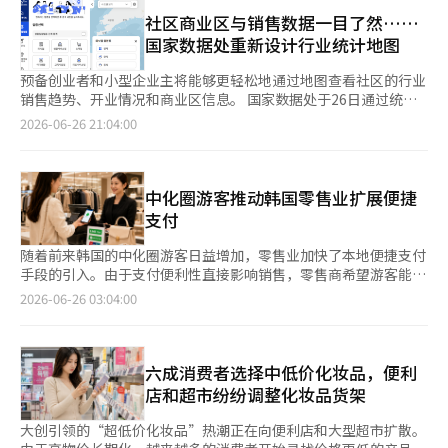
工厂，具体选址尚未确定。不过，在上个月29日于青瓦台举行
陆续恢复、邮轮停靠港不断增加，外籍游客的活动范围正持续扩
店的购物需求。今年1月至5月，累计到访韩国的外国游客达871万
的“韩国大跃进三大mega项目国民报告会”上，三星电子会长李
社区商业区与销售数据一目了然……
大。 旅游平台数据也印证了这一趋势。携程集团数据显示，今年7
6000人，比去年同期增长了21%。外国游客的信用卡消费额也达
在明提到光州，而SK集团会长崔泰源则提到西南地区作为投资候
国家数据处重新设计行业统计地图
至8月旅游旺季期间，外籍游客在韩国国内铁路预订量同比增长约
到了7兆9845亿韩元，增长了47.3%。 在外国游客的支出中，购物
选地。此次投资规模相当于全南与光州五年的地区生产总值
161%。其中，首尔至大田线路增幅最为突出，达1840%；首尔至
占比最高，达45%。饮食和住宿的占比分别为15.3%和14.0%。
（GRDP）。特别是半导体产业不仅涉及生产设施，还包括设备、
预备创业者和小型企业主将能够更轻松地通过地图查看社区的行业
全州增长989%，首尔至江陵增长415%，首尔至庆州增长300%。
便利店的展望指数也从第二季度的85大幅反弹至第三季度的127。
材料、零部件企业及研发人员，形成典型的集群产业。因此，工厂
销售趋势、开业情况和商业区信息。 国家数据处于26日通过统计
携程目前正与加平小法国村、南怡岛、济州等地方旅游景点合作推
这反映了对夏季饮料和即食食品等主力商品销售增长的期待。便利
建设一旦落实，不仅工厂员工，合作公司及服务业从业者也将涌
地理信息服务（SGIS）发布了重新设计的“行业统计地图”服务。
2026-06-26 21:04:00
出旅游产品，并加强与釜山市、庆尚北道及忠清南北道等地方政府
店已成为外国游客的主要访问地之一，这也是销售额增长的因素之
入，居住、教育及商业需求将同时增长的可能性很大。百货业界表
此次改版的核心在于重新构建行业统计体系，使用户能够更方便地
的旅游推广合作。 面对旅游动线变化，韩国零售企业也在加快布
一。 大型超市的指数从66上升至112，超过了基准值。这得益于比
示，早前在光州地区进行数万亿投资的新世界与现代百货，因半导
使用行业统计数据，重点围绕生活密切相关的行业和根基产业，并
局。GS25针对暑期中国游客推出微信支付汇率优惠及银联即时折
往年早的中秋节带来的旺季效应，以及由于高物价导致的仓储型商
体集群这一重大产业利好，预计将抢占当地购物需求。目前，新世
反映了最新的第11次韩国标准产业分类。 生活密切相关的行业包
扣活动；百货店则扩大人工智能（AI）实时翻译服务和全球支付系
店需求增加，和对线上线下零售企业之间公平竞争的制度改善的期
界集团的房地产开发子公司新世界物业正在推进计划于2030年开
括餐饮业、生活服务业、零售业、休闲生活、教育设施业、医疗服
中化圈游客推动韩国零售业扩展便捷
统，引入中国线上平台，并推出针对不同国家游客的定制促销，以
待等因素。 相反，超市的指数仅从80上升至85，仍低于基准值。
业的“光州大星场”，该项目位于光州的阿登山旅游区。这是光州
务业和公共设施等7个行业及80个细分行业。用户可以在地图上查
支付
提升外籍游客的购物便利性。业内人士认为，随着外籍游客持续流
尽管对假期和节日需求的期待存在，但由于与大型超市、网上购物
首个大型综合购物中心项目，将结合星场、酒店、度假公寓及高尔
看包括商户数量、从业人数、开业情况、平均销售额等40多个指
向地方，韩国零售业的竞争正从首尔进一步延伸至全国各地。
和便利店之间的竞争加剧，导致新鲜食品市场面临压力。 网上购
夫球场，打造一个综合性度假区。光州新世界也在进行大规模扩展
标。 例如，准备开设炸鸡店时，可以比较候选地区的平均销售额
随着前来韩国的中化圈游客日益增加，零售业加快了本地便捷支付
物的展望指数为74，保持在上一季度的水平。在海外超低价平台影
项目。计划在2033年前投入3万亿韩元，通过“伟大的光州”项目
变化、开业情况、行业集中度和人口流动等，从而分析商业区。以
手段的引入。由于支付便利性直接影响销售，零售商希望游客能够
响力日益增强的情况下，价格和配送竞争加剧，导致盈利能力下降
新建百货新馆，并在光泉客运站周边建设一栋35层、180米高的客
前需要通过实地考察或使用私人商业分析服务获取的信息，现在可
使用他们熟悉的支付应用进行直接支付，从而提高购买转化率。据
2026-06-26 03:04:00
的担忧持续存在。随着夏季户外活动的增加，部分消费需求转向便
运站大楼及4栋42至44层的综合设施大楼，旨在将现有市中心商业
以基于公共统计数据进行确认。 根基产业统计也将以独立体系提
零售业消息，2026年上半年，免税店、便利店、百货公司等主要
利店等线下渠道，这也产生了负面影响。 韩国商会流通物流政策
区扩大为广域商业区。现代百货也在准备重返光州。现代百货计划
供。根基产业包括基础工艺、材料多元化工艺和智能化工艺等3个
线下零售渠道纷纷引入LINE Pay和UnionPay等本地友好型支付手
团队的李承轮表示：“为了将对内需复苏的期待转化为实际消费，
于2029年在光州北区的旧前方及日新纺织厂址开设“现代光
工艺，以及14个细分工艺和75个产业分类。通过30多个指标，如
段，以提升中化圈游客的支付便利性。尤其是随着来韩游客中台湾
需要成功举办如‘韩国大购物节’等国家级购物盛会，并扩大流通
州”，这是现代百货自2013年退出光州后时隔16年的回归。现有
企业数量、从业人数和开业情况，可以了解各地区的产业现状。
游客比例的增加，越来越多的商家主动引入LINE Pay，这一支付方
六成消费者选择中低价化妆品，便利
和消费品企业的全球共同进军。同时，结合区域均衡发展政策，建
的零售店也被认为是受益者。乐天百货光州店在国内百货销售排名
商业区信息、传统市场、根基技术专业企业、特色产业区、技术支
式在超过一半的台湾人口中使用。新世界免税店在3月引入LINE
店和超市纷纷调整化妆品货架
设流通基础设施也至关重要。”
中一直保持在前40名左右。然而，随着半导体集群的形成，光州的
持中心等多种空间信息也将在地图上显示。还可以查看人口减少地
Pay，随后在4月七十一便利店和上个月的E-Mart 24也开始提供
消费人口将增加，优质商品的需求也将扩大，预计将对现有店铺的
区以及青年、中年和老年代表者的现状，这将有助于创业选址、地
LINE Pay支付服务。通过在现有的支付宝、微信支付和UnionPay
大创引领的“超低价化妆品”热潮正在向便利店和大型超市扩散。
销售产生积极影响。一位百货业界人士表示：“如果大规模半导体
区产业分析和政策制定。 行业统计地图对预备创业者、小型企业
基础上增加LINE Pay，扩大了中化圈游客的支付选择。实际上，七