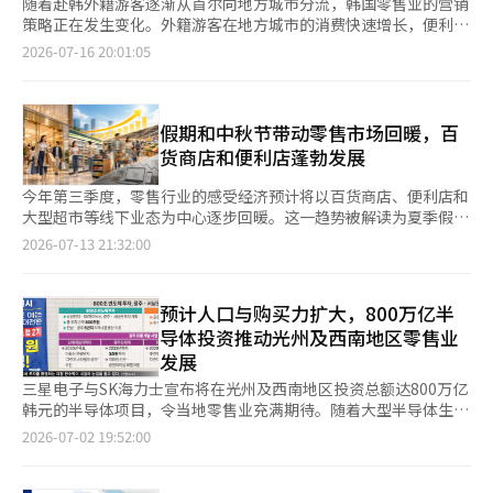
随着赴韩外籍游客逐渐从首尔向地方城市分流，韩国零售业的营销
策略正在发生变化。外籍游客在地方城市的消费快速增长，便利
店、美妆店和百货店纷纷推出支付优惠和地区定制促销，加快布局
2026-07-16 20:01:05
外籍游客消费市场。 据韩国流通业界15日消息，今年上半年，外
籍游客在地方便利店的消费增长尤为明显。连锁便利店GS25数据
显示，通过支付宝和微信支付完成的外籍游客消费额大幅攀升。其
中，釜山莲堤区同比增长10倍，大邱南区增长9倍，江原道三陟增
假期和中秋节带动零售市场回暖，百
长6倍；釜山水营区、海云台区以及江原道束草等地也增长3倍，庆
货商店和便利店蓬勃发展
州和济州西归浦同样增幅明显。 值得关注的是，邮轮旅游带来的
消费拉动效应更为突出。近日，约1500名中国游客乘国际邮轮首
今年第三季度，零售行业的感受经济预计将以百货商店、便利店和
次抵达忠清南道瑞山后，当地GS25门店外籍游客销售额增长超过7
大型超市等线下业态为中心逐步回暖。这一趋势被解读为夏季假
倍，7-Eleven中国游客消费额激增96倍，欧利芙洋（Olive
期、早期中秋节和外国游客增加的预期所反映。 根据韩国商会于7
2026-07-13 21:32:00
Young）瑞山门店外籍游客销售额也增长2.5倍。 济州方面，在中
月13日对500家零售企业进行的“2026年第三季度零售业经济展望
国邮轮停靠期间，GS25中国游客消费额增长45.9%，7-Eleven增
指数（RBSI）”调查，第三季度的展望指数为92，较上一季度的
长19%，Olive Young西归浦门店销售额增长94%，接近翻倍。这
80上升了12点。 RBSI以100为基准，超过100意味着对下个季度
预计人口与购买力扩大，800万亿半
一趋势显示，外籍游客消费正从传统购物场所扩展至便利店、美妆
的经济持乐观态度的企业较多，低于100则意味着持悲观态度的企
导体投资推动光州及西南地区零售业
店等日常生活消费渠道。 百货店方面，今年上半年，乐天百货釜
业较多。 韩国商会分析认为，外国游客的增加、夏季假期的特殊
发展
山总店、乐天购物中心东釜山店外籍游客销售额同比分别增长
性以及9月24日至26日的中秋节假期所带来的消费扩张预期，推动
125%和150%，新世界百货Centum City店增长约226%。业内认
了感受经济的回暖。 在预计第三季度经济将好转的178家企业中，
三星电子与SK海力士宣布将在光州及西南地区投资总额达800万亿
为，外籍游客消费正逐步从首尔核心商圈向地方主要商圈扩散。
80.3%选择了“由于夏季假期和节日等需求增加”作为理由。认
韩元的半导体项目，令当地零售业充满期待。随着大型半导体生产
这一变化与外籍游客赴地方旅游人数持续增加密切相关。韩国机场
为“家庭消费心理改善”的比例也达到了57.9%。 从业态来看，百
基地的建立，高收入专业人士、合作企业员工及相关产业从业者将
2026-07-02 19:52:00
公社数据显示，今年1至5月，经金海、济州、大邱、清州和襄阳五
货商店的经济展望最为乐观。百货商店的RBSI从第二季度的115上
大量涌入，预计将扩大当地消费市场。据行业消息，三星电子与
大地方机场入境的外籍游客达157万人次，同比增长42%，创同期
升至第三季度的139，继续高于基准值100。 随着K文化的传播和
SK海力士计划在光州及西南地区投资800万亿韩元建设4座半导体
历史新高，增幅远高于首都圈机场的水平（17%）。随着国际航线
韩元贬值，前来韩国的外国游客人数预计将增加，从而推动百货商