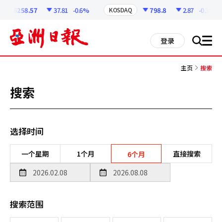
코
인
6258.57
37.81
-0.6%
798.8
2.87
-0.36%
KOSDAQ
정
보
all
登录
搜
men
索
主页
搜索
搜索
选择时间
一个星期
1个月
直接搜索
6个月
搜索范围