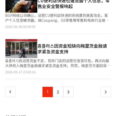
CU便利店快递也遭泄露个人信息，零
辑。
妆品的推动趋势预计将持续。越来越多的消费者偏好中低价品牌，
的K时尚品牌的“K街节”，活动将持续到14日。BTS成员V代言的
主决定最佳折扣率，已在129家水产店和99家熟食店实施了“AI新
售业安全警报响起
尤其是年轻人将价格视为购买产品的核心标准。根据去年CJ Mezo
Snow Peak和Jungkook代言的CK Jeans店铺将进行折扣活动。
鲜降价”系统，降低了商品的废弃率。公司计划在今年将该系统扩
Media对14至49岁女性的调查，59%的受访者选择中低价品牌作
此外，持有“访问釜山通行证”的外国顾客还将获得价值1万韩元
展到农产品和非新鲜类商品。 CJ Olive Young在4月引入了谷歌
BGF网络公司确认，运营CU便利店快递的系统遭到黑客攻击，客
为主要使用的化妆品品牌。在购买化妆品时，选择价格作为主要考
的Olive Young礼品卡和免费饮料券。 三大百货公司之所以在BTS
的“Gemini Enterprise”，以生成各职能专用的AI代理，最大化
户个人信息被泄露。继Coupang、GS零售等零售和电商行业接连
虑因素的比例也达到了39%。尤其是年龄越小，越倾向于重视价
演唱会前加大营销力度，是因为阿米的消费能力。根据韩国文化观
工作效率。人事部门利用“入职代理”帮助新员工快速适应，商品
发生个人信息泄露事件后，消费者的不安情绪再次加剧。 据业界
2026-06-08 00:00:00
格。※ 本报道经人工智能（AI）系统翻译与编辑。
光研究院的数据，3月21日BTS光化门演出期间，外国游客在韩国
规划师（MD）通过全球美容趋势分析代理提取各国市场数据并反
消息，BGF网络在4日发现一名身份不明的黑客未经授权访问其系
的平均停留时间为8.7天，每人消费约353万韩元。与今年第一季度
映在规划方向上。全球业务负责人也通过AI快速搜索各国化妆品法
统并泄露个人信息，并于6日对此进行了公开。泄露的信息包括用
一般外国游客的平均停留时间（6.1天）和平均消费金额（245万韩
规和禁用成分信息，提高了海外出口的应对能力。 百货公司也在
户名、密码、姓名、出生日期、性别、地址、电子邮件和手机号码
元）相比，阿米的停留时间和消费金额均高出不少。实际上，演出
扩大AI代理的应用范围。乐天百货去年5月与全球数据分析公司
等。BGF网络表示：“泄露的信息仅限于在线会员客户，发货时输
홈플러스因资金短缺向梅里茨金融请
带来的特殊效应也体现在百货公司的销售上。BTS光化门演出前一
Strategy合作，首次在零售行业引入生成型“BI代理”。乐天百货
入的收件人等第三方信息未包含在内。” 公司在确认后立即封锁
求紧急资金支持
天和当天（3月20日至21日），乐天百货本店的销售额同比增长了
表示，经过高技能和专业性要求的客户分析过程已被简化为对话形
了攻击者的IP地址，并完成了安全措施，同时启动了应急响应团
20%。同一时期，前来本店的外国顾客销售额增长了2.4倍。新世
式，客户分析所需时间缩短至几分钟或几十秒。乐天百货相关人士
队。此外，BGF网络还向个人信息保护委员会和韩国互联网振兴院
홈플러스因运营资金不足，现存门店的运营也岌岌可危，再次向最
界百货本店在同一时期的销售额同比增长了41%。现代百货的The
表示：“我们正在考虑将BI代理的应用扩展到商品规划、营销等百
（KISA）进行了报告。BGF网络提醒：“密码已加密，安全性较
大债权人梅里茨金融请求紧急资金支持。然而，梅里茨方面因背信
Hyundai Seoul同样在外国人销售额上同比增长了2.4倍。因此，业
货公司的核心业务领域。” 现代百货则通过直接将学习了公司内
高，但如果与其他网站使用相同的密码，请及时更改。” 此次事
争议等原因，表示在没有明确履行担保的情况下，难以提供额外贷
页
2026-05-17 23:43:16
界预计BTS演唱会将不仅仅是单纯的演出需求，还将推动釜山地区
部专家经验的AI投入实际工作，加快了“AX（AI转型）”的进程。
件是零售和电商行业成为网络攻击主要目标的延续。Coupang在
款，双方的拉锯战仍在继续。 17日，홈플러스在声明中表示：“梅
的消费增长。零售业人士表示：“为了观看BTS演出而入境的外国
以控股公司内的AX推进室为核心，去年5月正式引入的AI导师“海
去年11月因一名中国籍离职员工的行为，约3370万个会员账户的
里茨已将大部分主要资产以担保信托的形式锁定，因此无法自行筹
一
粉丝，通常会在演出前后同时享受购物和观光，因此不仅釜山地区
（Hai）”就是一个典型案例。海是一款学习了13个职能领域139
姓名、地址、联系方式等信息被大量泄露。GS零售通过GS25官网
集运营资金。”并指出：“目前唯一能够提供紧急运营资金的主体
的百货公司，K时尚和美容品牌也将迎来可观的销售增长。”※ 本
名内部专家经验和见解的生成型AI，担任帮助新员工或职能转换者
确认约9万名用户的信息泄露，旗下的购物网站也发现158万条额
就是梅里茨。” 近期，홈플러스在流动性危机中持续进行门店缩减
报道经人工智能（AI）系统翻译与编辑。
上
1
下
2
3
的“数字导师”，提高了组织的工作投入度。此外，AI文案撰写工
外的泄露记录。奢侈品平台Mustit、阿迪达斯和韩国Papa John's
和暂停营业的措施。此前，홈플러스已出售其超市业务部门홈플러
具“路易斯”、分析客户投诉和意见并提出解决方案的“洞察实验
等也在同年相继公布了信息泄露事件。Papa John's的泄露信息中
스快递，并于10日宣布在全国104家大型超市中，37家门店暂时停
一
室”、AI广告设计师“一步到位”等多种AI工具也在帮助实务人员
还包括部分信用卡信息。 不仅客户信息，员工信息也频繁遭到泄
止营业。目前仅剩67家门店在运营。 홈플러스表示，如果运营中的
做出决策。 随着AI代理在零售现场的实际商业成果得到验证，支撑
露。去年12月，新世界集团因内部系统被黑，约8万名员工的工
门店也关闭，实际上将难以维持复苏程序。홈플러스强调：“零售
这一趋势的全球相关市场也预示着爆炸性增长。根据全球市场调研
页
号、所属部门等信息被泄露。今年以来，员工信息泄露事件仍在持
企业一旦停止营业，几乎不可能恢复正常。如果剩余的67家门店全