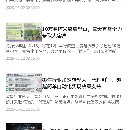
由于高物价长期化，越来越多的消费者开始寻找价格更低的产品，
投资得以实现，霍南地区的人口和购买力将同时提升，光州正在推
主、研究机构和政策制定者等所有人开放使用。国家数据处期待这
十一便利店在引入LINE Pay后，上个月的LINE Pay销售额较上月增
零售业也因此开始以3000至5000韩元的商品为主，重新调整美容
2026-06-22 02:32:00
进的零售商开发项目也将在中长期内期待吸引顾客的效果。”
一工具能够帮助用户直观了解地区的行业分布和产业特性，从而支
长了12%。乐天免税店也在上个月引入了LINE Pay在线支付服
货架。根据21日的零售业消息，便利店和大型超市最近正在扩大
持创业和经营决策以及地区政策设计。 国家数据处处长安亨俊表
务。乐天免税店相关人士表示：“今年第一季度，台湾个人游客
5000韩元以下的超低价化妆品销售。随着大创美容类别的快速增
示：“此次改版是为了让国民更容易使用行业统计数据，重新构建
（FIT）的销售额同比增长约38%”，并称这是为了抢占快速增长
长，便利店和超市也在增加产品和品牌的种类，以满足性价比美容
了以生活为中心的体系。未来，我们将持续扩大以用户为中心的服
的台湾游客市场而采取的措施。百货公司也开始扩大支付基础设
的需求。大创表示，今年1至5月，其美容销售额同比增长约
10万名阿米聚集釜山，三大百货全力
务，帮助国民和企业做出决策。”※ 本报道经人工智能（AI）系统
施。预计在9月，乐天百货将在所有门店引入UnionPay QR和NFC
30%。特别是与化妆师郑贤物合作推出的“Zoom by 郑贤物”系
争取大客户
翻译与编辑。
支付。特别是由于本店位于明洞商圈，吸引了大量中化圈客户，因
列产品大获成功，推动了超低价化妆品的需求。因此，便利店也加
此引入UnionPay便捷支付后，购物便利性有望进一步提升。零售
快了美容类别的强化。CU去年将化妆品视为便利店的新增长领
防弹少年团（BTS）将在12日举行的釜山演唱会吸引了超过10万
业扩大支付手段的背景是外国游客来韩人数的增长。根据文化体育
域，并将“美容专营店”扩展至全国600多家。美容专营店销售80
名粉丝，零售业正在全力以赴争取这一“阿米”（BTS粉丝名）带
观光部的数据，今年上半年来韩外国游客首次突破1000万。与去
种护肤和彩妆产品，商品种类比一般店铺多出2.5倍以上。CU通过
来的商机。三大百货公司通过接驳巴士、快闪店和限量商品等方
2026-06-12 03:15:00
年7月中旬突破1000万的时间相比，提前了约一个月。其中，中国
品牌合作提升价格竞争力。上个月28日，在400多家美容专营店推
式，加速吸引外国游客的需求。根据零售业的消息，BTS世界巡
游客人数最多，达到56万，台湾以19万名位列第四，紧随其后的
出了托尼莫里新款唇妆产品9种，保持与一般彩妆产品相同的容
演“阿里郎在釜山”将于12日至13日在釜山亚运主体育场举行。
是日本（36万）和美洲（21万）。外国游客的消费规模也在扩
量，但价格降低至9000韩元以下，约为原价的一半。由于性价比
在演出前，乐天、 新世界和现代百货等主要百货公司正在加强针
大。5月，外国游客在韩国的信用卡支出（包括在线消费）达到了
化妆品的需求增加，CU今年1至5月的美容类别销售额同比增长
对阿米的营销。乐天百货将在14日前运营连接金海机场和西面乐天
零售行业加速转型为‘代理AI’，超
2.1万亿韩元。这是自2018年1月相关统计开始以来，首次在月度
31.1%。GS25也在以“3000韩元统一价”化妆品为主，扩大美容
城的接驳巴士。在演出当天（12日至13日），还将安排连接西面
越简单自动化实现决策支持
基础上超过2万亿韩元。尤其是，曾以团体游客为主的来韩消费正
商品系列。与色彩专业品牌Son&Park及知名品牌如无印良品、女
乐天城和演出场地的接驳巴士。西面乐天城聚集了釜山乐天酒店、
逐渐转向以个人游客为主，支付便利性的重要性也随之增加。因为
巫工厂等合作，强化小容量和低价化妆品的产品线。大型超市也加
乐天百货釜山本店和乐天免税店等。此举旨在吸引往返于机场和演
零售行业的人工智能（AI）应用正在向能够自主分析数据、做出判
个人游客更倾向于在免税店、百货公司和便利店等线下商店直接消
入了超低价美容市场。易买得与LG生活健康合作，于去年4月推出
出场地的粉丝，促进购物、住宿和免税需求的增长。新世界百货将
断并采取行动的“代理AI”阶段演进。随着AI代理深入价格决策、
费。因此，零售商认为，仅提供熟悉的支付手段就能提高游客的实
了Beyond的第二品牌“Glow: Up by Beyond”，主要商品价格定
在14日前在釜山Centum City店运营BTS官方快闪店。除了现有的
客户分析和人才培养等核心业务领域，工作方式也在发生变化。
2026-06-11 16:51:00
际购买可能性。零售业相关人士表示：“对于外国客户来说，能否
在5000韩元以下，形成与大创在3000至5000韩元价格区间相似的
官方快闪商品外，还将推出釜山限量商品，吸引海外粉丝的光临。
根据行业消息，乐天超市自10日起开始推出以蔬菜价格预测为基础
使用平时使用的应用直接支付是影响购物便利性的关键。减少支付
价格结构。乐天玛特也推出了超低价专营货架“性价比美容区”，
根据新世界百货的说法，Centum City店在今年1至4月的外国人销
的AI，逐步开发各部门专用的AI代理。去年6月，乐天超市引入了
环节的不便，才能将访客的流入转化为实际销售，因此零售商开始
销售4950韩元统一价化妆品。商品种类从28种增加到44种，商品
售额比去年同期增长了两倍，预计BTS演出将进一步推动外国人销
内部员工使用的AI代理，进行内部规定的指导、会议室预定等工作
扩大本地支付手段。”※ 本报道经人工智能（AI）系统翻译与编
构成比例扩大近60%，以应对低价化妆品的需求。零售业对低价化
售的增长。现代百货也将在连接现代釜山的地方举办外国游客喜爱
自动化。特别是，乐天超市通过AI学习销售业绩和货架陈列量，自