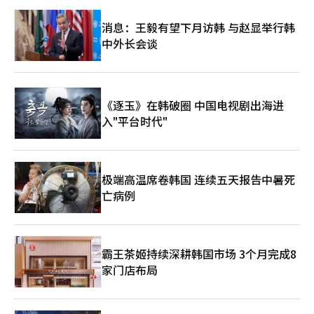
消息：王毅有望下月访韩 与赵显举行韩
中外长会谈
《逐玉》在韩破圈 中国电视剧出海进
入"平台时代"
极端高温席卷韩国 连续五天报告中暑死
亡病例
霸王茶姬持续深耕韩国市场 3个月完成8
家门店布局