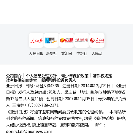
人民日报
新华社
文汇网
中新社
人民网
公司简介
个人信息处理方针
青少年保护政策
著作权规定
新闻稿件投诉负责人
读者提供新闻线索
亚洲日报
刊号 : 서울,아04336
注册日期 : 2014年12月29日
《亚洲
|
|
|
日报》发行人及总编辑 : 郭永吉、梁圭铉
地址 : 首尔市
钟路区钟路5
|
街13号三共大厦11楼
创刊日期 : 2007年11月15日
青少年保护负责
|
|
人 : 王海纳 电话 : 02-739-2171
《亚洲日报》将遵守互联网新闻委员会制定的伦理纲领。
本网站所
|
刊登的各种新闻、信息和各种专题专栏内容, 均受《著作权法》
保护,
未经协议授权, 禁止随意转载、复制和散布使用。
邮件 :
|
dongclub@ajunews.com