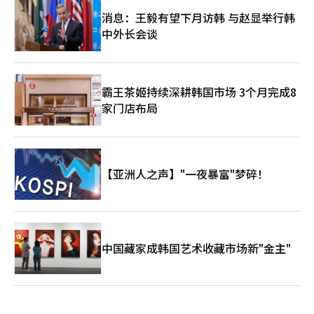
消息：王毅有望下月访韩 与赵显举行韩
中外长会谈
霸王茶姬持续深耕韩国市场 3个月完成8
家门店布局
【亚洲人之声】"一夜暴富"梦碎！
中国藏家成韩国艺术收藏市场新"金主"