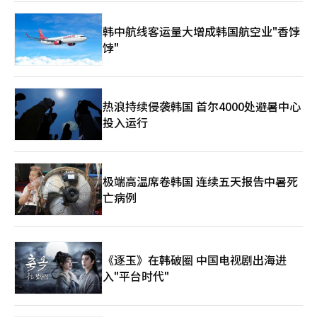
的静脉循环改善剂‘Sencia’新电视广告。广告聚焦于腿部浮肿和
疲劳等静脉循环障碍问题，传达Sencia的效果。广告中，姜智英分
韩中航线客运量大增成韩国航空业"香饽
享了因长时间站立而导致的腿部疲劳和浮肿经验，并强调使用产品
饽"
后的变化。广告通过“增强静脉壁弹性”的旁白解释产品作用原
理，并通过字幕展示‘静脉循环障碍症状改善剂连续14年销量第一
（2012-2025年，IQVIA数据）’以增强信任度。Sencia以积雪草
定量提取物为主要成分，通过改善血管弹性和抗氧化作用，帮助缓
解腿部浮肿和疼痛。无需处方即可在药店购买。东国制药表
热浪持续侵袭韩国 首尔4000处避暑中心
示：“通过可信赖的形象代言人，更清晰地传达产品功效和信
投入运行
息。”※ 本报道经人工智能（AI）系统翻译与编辑。
极端高温席卷韩国 连续五天报告中暑死
亡病例
《逐玉》在韩破圈 中国电视剧出海进
入"平台时代"