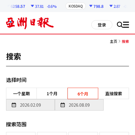
코
인
6258.57
37.81
-0.6%
798.8
2.87
-0.36%
KOSDAQ
정
보
all
登录
搜
men
索
主页
搜索
搜索
选择时间
一个星期
1个月
直接搜索
6个月
搜索范围