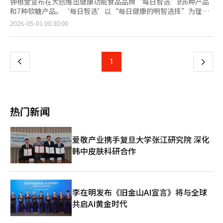
钟根堂宣布在大创推出健康功能食品品牌‘每日智选’的6种产品
和7种软糖产品。‘每日智选’以“每日健康的明智选择”为理
念，提供小容量、小包装的产品，包括多种维生素矿物质、
页
2026-05-01 00:30:00
Omega-3、奶蓟草、辅酶Q10、血糖控制减肥（12天份，2000韩
元）、Respecta益生菌（6天份，5000韩元）等。多种维生素矿
一
物质含有13种维生素和7种矿物质，B族维生素强化至每日推荐量
的300%。Omega-3产品兼顾血液循环、抗氧化和眼部健康，奶
上
1
下
蓟草含有100%符合食药处标准的水飞蓟素。辅酶Q10具有血压管
理和抗氧化功能。血糖控制减肥产品含有巴拿巴叶提取物、绿茶提
一
取物和B族维生素，专注于血糖和体脂管理。Respecta益生菌采
用获得认可的功能性原料，每包保证50亿CFU。同时推出的每日护
页
理软糖7种产品为水果味果冻形式，便于携带，包含谷胱甘肽、精
热门新闻
氨酸、茶氨酸、人参等多种功能性原料。钟根堂表示：“我们以小
容量和合理价格设计产品，以便消费者轻松持续摄取健康功能食
品。” ◆“百年传承”——友汉洋行推出百年纪念产品友汉洋行宣
爱敬产业携手复旦大学张江研究院 深化
布推出限量版综合维生素‘Bicom-C Power 100片’以纪念公司
韩中皮肤科研合作
成立100周年。该产品以公司自1926年成立以来的历史和品牌传统
为背景，采用1963年推出的‘Bicom’初期包装的现代复古设
计。产品设计为100片，象征公司百年历史。成分强化以改善现代
人的疲劳，包括3种活性B族维生素（本福硫胺、核黄素丁酸酯、
吡哆醛磷酸酯）以及B12、C、D、E等7种必需营养素。友汉洋行
李在明发布《旧金山AI宣言》将与全球
表示：“我们在百年之际向消费者和药剂师表达感谢，并将继续以
共启AI黄金时代
信赖为基础的药品贡献于国民健康。” ◆“腿部舒适”——东国制
药强化‘Sencia’品牌东国制药宣布推出以播音员姜智英为代言人