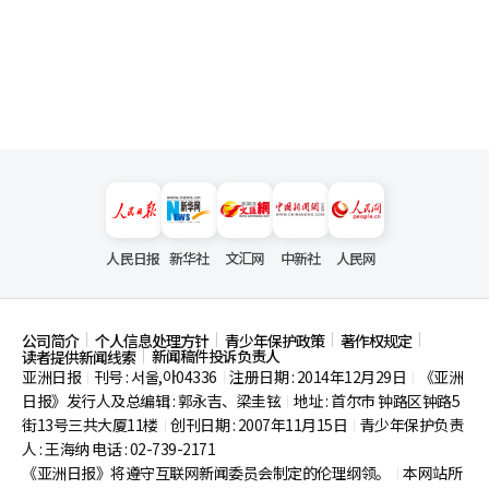
人民日报
新华社
文汇网
中新社
人民网
公司简介
个人信息处理方针
青少年保护政策
著作权规定
新闻稿件投诉负责人
读者提供新闻线索
亚洲日报
刊号 : 서울,아04336
注册日期 : 2014年12月29日
《亚洲
|
|
|
日报》发行人及总编辑 : 郭永吉、梁圭铉
地址 : 首尔市
钟路区钟路5
|
街13号三共大厦11楼
创刊日期 : 2007年11月15日
青少年保护负责
|
|
人 : 王海纳 电话 : 02-739-2171
《亚洲日报》将遵守互联网新闻委员会制定的伦理纲领。
本网站所
|