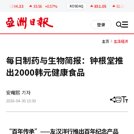
코
인
6294.33
35.56
+0.57%
851.05
52.24
+6.5
KOSDAQ
정
보
all
登录
搜
men
索
主页
生活经济
每日制药与生物简报：钟根堂推
出2000韩元健康食品
安曙熙 기자
2026-04-30 15:30
分
打
调
享
印
整
文
大
章
小
“百年传承”——友汉洋行推出百年纪念产品