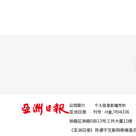
亚
公司简介
个人信息处理方针
洲
亚洲日报
刊号 : 서울,아04336
|
|
日
报
钟路区钟路5街13号三共大厦11楼
《亚洲日报》将遵守互联网新闻委