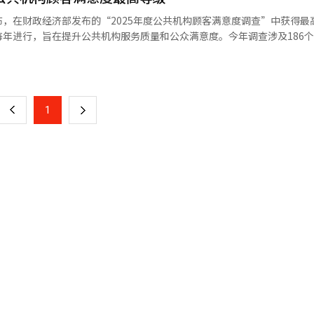
年合计实现年销售额5万亿韩元（约合人民币226万元）。去年，蚕室店举办约
，在财政经济部发布的“2025年度公共机构顾客满意度调查”中获得最
则通过举办明洞庆典、引入韩国时尚品牌专区等举措，持续吸引国内外消
年进行，旨在提升公共机构服务质量和公众满意度。今年调查涉及186
普通、欠佳、非常欠佳五个等级。在此次调查中，观光公社是文化体育观
页
上半年，公司上线人工智能（AI）客户意见（VOC）管理系统，进一步
位。这一成就归功于其应对地区人口减少危机的“数字旅游居民证”和“
 Basic”服务提升活动。 乐天百货表示，随着外籍游客消费持续增
国内外游客来振兴内需的努力。朴成赫表示：“观光公社通过旅游传递幸
一
金融信息机构FnGuide预计，乐天购物今年第二季度营业利润将同比增
的成果。作为韩国代表性的旅游公共机构，我们将更加倾听国民的声音，
上
1
下
外，观光公社将举办“旅游政策国民建议征集活动”，截止日期为下月12
领域的公众服务满意度，并扩大以顾客为中心的项目。详情可在韩国旅游
一
页