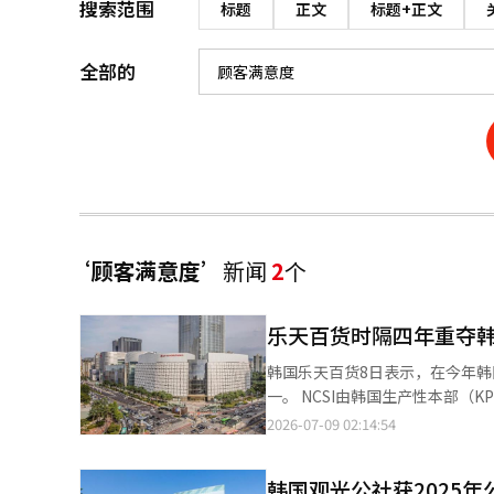
搜索范围
标题
正文
标题+正文
全部的
‘顾客满意度’
新闻
2
个
乐天百货时隔四年重夺
韩国乐天百货8日表示，在今年韩
一。 NCSI由韩国生产性本部（KPC）与美国密歇根大学共同开发，是韩国具有代表性的消费者满意度评价指标，由
消费者直接对企业产品和服务进行评价。 乐天百货表示，此次重回第一，主要得益于近年来持
2026-07-09 02:14:54
核心的零售创新，不断优化门店
川店已于今年5月完成全面翻新
韩国观光公社获2025
生鲜美食等业态，进一步提升区域竞争力。 此外，蚕室店和总店持续打造集购物、旅游