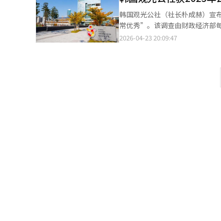
间，2024年至2025年连续两
韩国观光公社（社长朴成赫）宣布
尚、餐饮等主题快闪活动，总店
常优秀”。该调查由财政经济部每
步提升门店客流和消费活力。 在服务方面，乐天百货近两年持续完善服务体系，邀请业内专家开展一线服务培训，并
构，结果分为非常优秀、优秀、
2026-04-23 20:09:47
结合消费趋势优化服务标准。今年
构中唯一获得非常优秀等级的单
询和服务效率，下半年还计划开展“Back to the
项目的全国推广，以及通过吸引
长，公司业绩有望继续改善。韩国
力，获得了顾客满意度最高等级
170.4%。
为令全球游客感动的机构。”此
积极采纳国民的创意，提高旅游