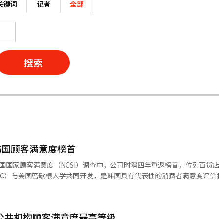
关键词
记者
全部
搜索
韩国顾客满意度榜首
国国家顾客满意度（NCSI）调查中，公司时隔四年重返榜首，位列百货
续推进以消费者体验为
业态和购物环境，提升整体服务水平。公司围绕全国核心门店推进升级改
，目标打造年销售额1万亿韩元级高端百货；将于下月正式开业的芦原店则
年公共机构顾客满意度最高等级
、娱乐于一体的复合型消费空