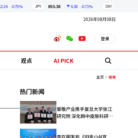
.24
-0.75%
893.38
6.38
-0.71%
209.17
JPY
CNY
2026年08月08日
登录
weibo
weixin
youtube
观点
AI PICK
搜
索
主页
搜索
热门新闻
爱敬产业携手复旦大学张江
研究院 深化韩中皮肤科研合
作
李在明发布《旧金山AI宣