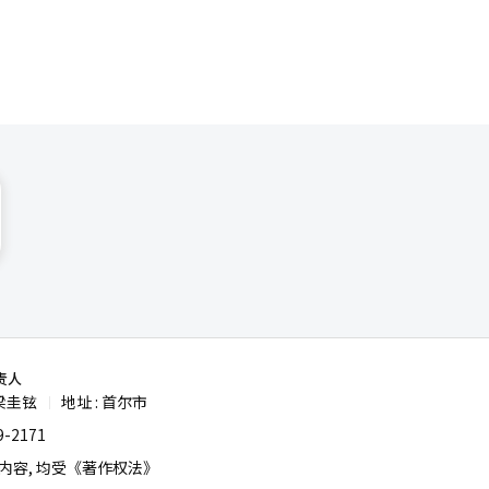
责人
梁圭铉
地址 : 首尔市
|
-2171
容, 均受《著作权法》