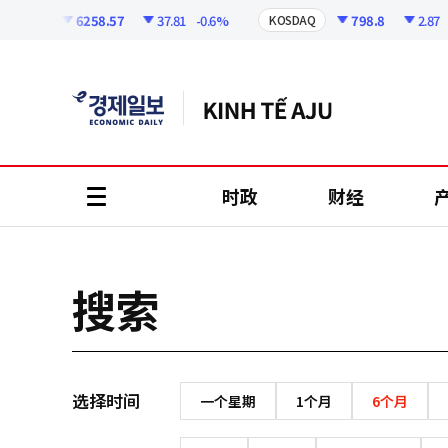
코
인
6258.57
37.81
-0.6%
798.8
2.87
-
KOSPI
KOSDAQ
정
보
时政
财经
all
menu
搜索
选择时间
一个星期
1个月
6个月