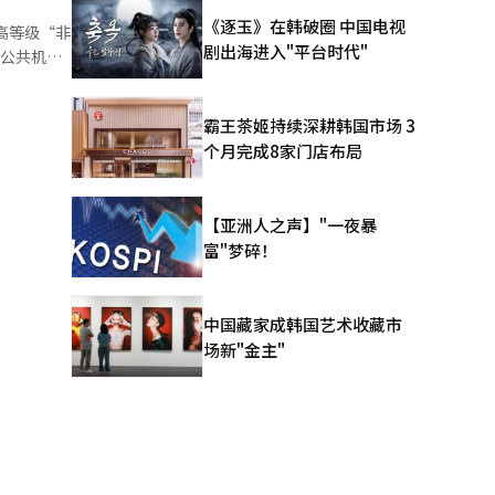
700场时
《逐玉》在韩破圈 中国电视
高等级“非
费者，进一
剧出海进入"平台时代"
个公共机
光部下属机
提升客户咨
旅行月”等
霸王茶姬持续深耕韩国市场 3
福的真诚努
长
个月完成8家门店布局
通过创新成
日。公社将
官网查看。
【亚洲人之声】"一夜暴
富"梦碎！
中国藏家成韩国艺术收藏市
场新"金主"