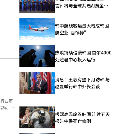
言》将与全球共启AI黄金时
代
韩中航线客运量大增成韩国
航空业"香饽饽"
热浪持续侵袭韩国 首尔4000
处避暑中心投入运行
消息：王毅有望下月访韩 与
赵显举行韩中外长会谈
店行业第
极端高温席卷韩国 连续五天
造，其中仁
报告中暑死亡病例
新增美妆、