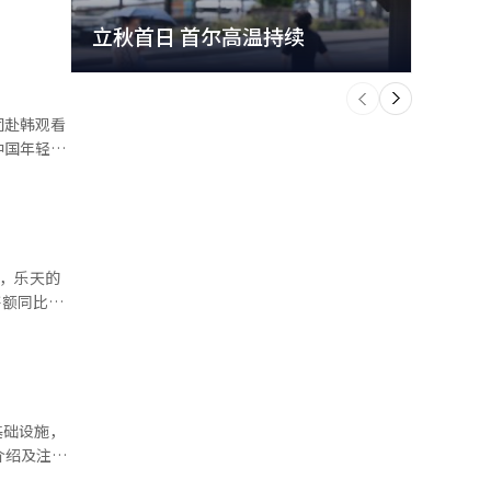
立秋首日 首尔高温持续
极端
个
前
一
下
团赴韩观看
中国年轻消
之一，旨
继续实施提
客源市场中
和仁川四个
向”向“兴
品在中国
，同比增加
基础设施，
 在这
韩后，用户
申请团体签