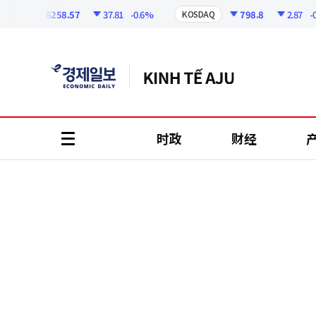
코
인
6258.57
37.81
-0.6%
798.8
2.87
-0.36
I
KOSDAQ
정
보
时政
财经
all
menu