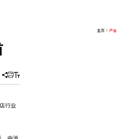
主页
产业
首
分
打
调
享
印
整
文
大
章
小
货店行业
标，由消