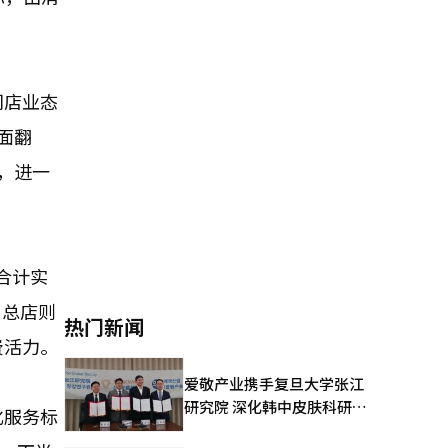
门店业态
面翻
，进一
合计实
，总店则
热门新闻
费活力。
爱敬产业携手复旦大学张江
研究院 深化韩中皮肤科研合
化服务标
作