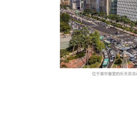
位于首尔蚕室的乐天百货Av