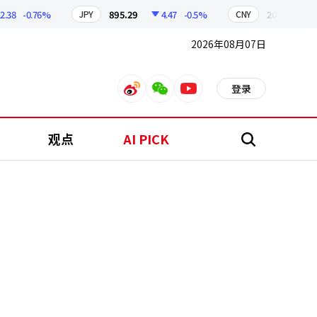
-0.76%
895.29
4.47
-0.5%
208.85
2.1
JPY
CNY
2026年08月07日
登录
weibo
weixin
youtube
观点
AI PICK
搜
索