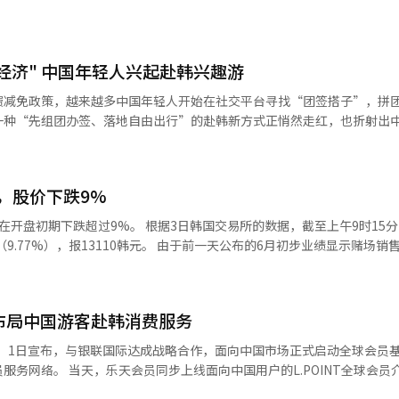
经济" 中国年轻人兴起赴韩兴趣游
费减免政策，越来越多中国年轻人开始在社交平台寻找“团签搭子”，拼
一种“先组团办签、落地自由出行”的赴韩新方式正悄然走红，也折射出
国、越南、菲律宾等6国团体游客实
年12月31日。这是韩国第11次扩大国家旅游战略会议后推出的后续措施
年通过团体签证入境韩国的外国游客约79万人
，股价下跌9%
由前一年的0.19%降至0.07%，显示政策整体运行平稳，也为优惠措施
3日韩国交易所的数据，截至上午9时15分，乐天的
，创下历史最快纪录。其中，仅5月份中国游客就达到约56万人次，在主要
元。 由于前一天公布的6月初步业绩显示赌场销售额同比下
等旅游旺季临近，业内预计，赴韩旅游需求仍将进一步释放。 与此同时，中国
演唱会、韩流文化
6亿韩元，增长16.8%。这些数据是乐天集团旗下的华克希尔、济州、釜山
市深度游正逐渐成为吸引年轻消费者的新动力，赴韩消费也正由“购物导
布局中国游客赴韩消费服务
的新消费方式。与此同时，韩国医美、皮肤管理、美容护理以及各类美妆产
分别增长4.0%和22.0%。上半年累计桌面投入额也达到3兆8145亿韩元
bers）1日宣布，与银联国际达成战略合作，面向中国市场正式启动全球会员
夜医美游”“周末首尔购物”等短途出游方式也越来越受到年轻消费者欢迎。
能（AI）系统翻译与编辑。
.POINT全球会员介绍及注册
与传统旅行社组织的跟团游不同，不少年轻消费者开始
需通过邮箱认证即可完成会员注册，无需抵达韩国后再办理相关手续。赴
团签搭子”“韩国演唱会拼团”“韩国医美搭子”等信息，希望快速凑齐