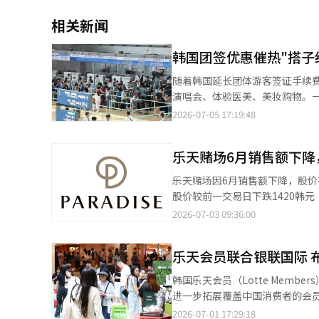
相关新闻
韩国团签优惠催热"搭子
随着韩国延长团体游客签证手续
演唱会、体验医美、美妆购物。
费者更加注重兴趣体验和个性化出游的新趋势。 韩国法务部日前宣布，将面向中
2026-07-05 17:19:48
施的签证手续费免除政策延长至今
在进一步激活入境旅游市场，降低外国游客赴韩成本。 数据显示，去
乐天赌场6月销售额下降
次，同比增长39%；非法滞留率则
供了依据。 近年来，中国重新成为韩国最重要的客源市场之一。韩国文化体育观光部数据显示，今年上半年访韩外国
乐天赌场因6月销售额下降，股价在开盘初期下跌超过9%。 根据
游客累计首次突破1000万人次
股价较前一交易日下跌1420韩元（9.77%），报13110韩
继续位居前列。随着暑期、中秋及国庆
降，投资者情绪受到影响。 乐天6月的赌场销售额为632亿韩元，同比下降21.2%。其中，桌面销售额为576亿韩元，
2026-07-03 09:36:00
游客赴韩消费内容也在悄然发生变化。 过去，免税购物是多数游客赴韩的主要目的；如今，K-POP
下降23.6%；而机器销售额为5
体验、医美、美妆、美食以及城
赌场的总和。 作为赌场核心指标的桌面投入额（客户为购买筹码而投入的金额）为6411亿韩元，同比增加10.3%，
趣体验导向”转变。 随着韩国演出市场持续升温，不少中国粉丝专程赴首尔观看偶像演唱会，并将观演与购物、旅行
乐天会员联合银联国际 
但与上月相比下降16.2%。 不过，上半年累计业绩保持稳健。上半年赌场销售额为4776亿2000万韩元，同比增加
相结合，形成“演唱会+旅游”
5.1%，桌面销售额和机器销售额
韩国乐天会员（Lotte Mem
社交平台持续保持热度，“两天一
8.1%。 ※ 本报道经人工智
进一步拓展覆盖中国消费者的会员服务网络。 当天，乐天会员同步上线面向中国用户的L
一背景下，“团签搭子”成为不少中国年轻人赴韩的新选择。 
页面。中国消费者在赴韩前，仅
2026-07-01 17:29:18
在小红书等社交平台发布“韩国