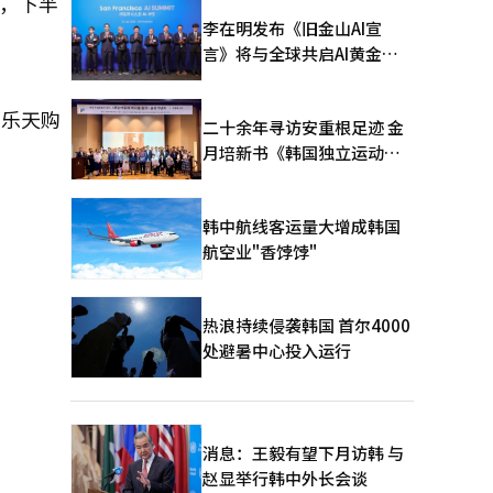
率，下半
李在明发布《旧金山AI宣
言》将与全球共启AI黄金时
代
，乐天购
二十余年寻访安重根足迹 金
月培新书《韩国独立运动圣
地：向旅顺口追问历史》出
版
韩中航线客运量大增成韩国
航空业"香饽饽"
热浪持续侵袭韩国 首尔4000
处避暑中心投入运行
消息：王毅有望下月访韩 与
赵显举行韩中外长会谈