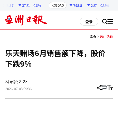
코
인
6258.57
37.81
-0.6%
798.8
2.87
-0.36%
KOSDAQ
정
보
all
登录
搜
men
索
主页
热门话题
乐天赌场6月销售额下降，股价
下跌9%
柳昭贤 기자
2026-07-03 09:36
分
打
调
享
印
整
文
大
章
小