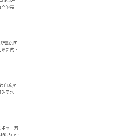
 在确
U)后，急
房产的高龄
今年第一学
已超过20
面对面的咨
特长和职业
因此本季度
因此许多房
，无论是时
大所需的图
用最新的
源交易不活
行的问答中，
GPU是初
调整一
元，建设在
成。在完工
所得减免
否将通过韩
但独自购买
式成立，旨
同购买水果
到2028年
况进行选
韩元。A先
据最新的技
是从水果
5月9日多
争力、市场
心数据中心
和折扣信
改革公告后
通过与地方
艺术节，聚
营稳定性，
预算范
有。”他补