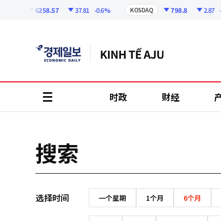
코
인
6258.57
37.81
-0.6%
798.8
2.87
-0.
SPI
KOSDAQ
정
보
时政
财经
all
menu
搜索
选择时间
一个星期
1个月
6个月