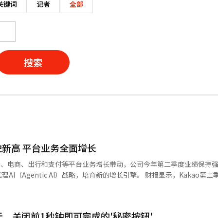
关键词
记者
全部
搜索
史新高 平台业务全面增长
受广告、电商、出行和支付等平台业务增长带动，公司今年第二季度业绩保持
ic AI）战略，培育新的增长引擎。 财报显示，Kakao第二季度实现营
民币99.2亿元），同比增长9.4%；营业利润2770亿韩元，同比增长35.9
3万亿韩元，同比增长
营业收入6432亿韩元，同比增长12%；广告及订阅业务收入增长14%，受金
.. 关闭前1秒钟即可完成的'秘密按钮'
，广告收入同比增长28%。 电商业务方面，礼物和Talk Deal等