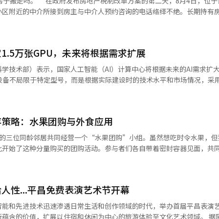
案的第二天，8月4日，位于首尔瑞草
据学校的申请，开展上门大学入学咨询教室，前往未能享受相关服务的地区。
原因在于内存供应紧张的程度非常严重。一些厂商在额外获取中央处理器(CP
小区附近的中介所接到房主与中介人预约咨询的电话络绎不绝。长期持有
考虑相对缺乏大学入学咨询机会的学校，以低调而扎实的方式提供支持。
的所有可供应厂商。 一位业内人士表示：“市场供应非常有限，
本利得税减免优惠之间，忙于在出售与持有之间做出选择。 在一家经营22年
持。 此外，在整体咨询需求相对较少的3月至5月期间，教
，由于内存短缺，今年全球PC市场将萎缩
于综合房地产税和资本利得税负担、以及有利出售时机的电话截至当天上午
年等急需定制支持的学生，帮助他们顺利获得咨询，填补信息空白。 作为现任教
应链提供了机会。CXMT已经向腾
外的非居住一住宅者和附近重建小区的业主的咨询。一些房主甚至预约了
如果需求持续增加，将积极考虑扩充咨询人员和相关项目。 金锡俊釜山市教育
的增加，CXMT的D램价格也并不比三星电子
1.5万张GPU，未来将根据需求扩展
保每个人都能通过公立教育获得可信赖的大学入学信息，并制定符合自身
示：“CXMT的D램价格绝对不便宜，许多企业正在争取CXMT的货源，
入。”他还提到：“持有税在增加，而未来出售时的减免优惠也在减少，
我们将持续扩充咨询支持体系，确保没有一名学生被排除在咨询服务之外
学技术部）表示，国家人工智能（AI）计算中心将根据未来的AI需求扩
近的
本报道经人工智能（AI）系统翻译与编辑。
的设备不局限于特定型号，而是根据实际建设时的技术水平和市场情况，采
BM)生产设施。
持有的业主为中心，正在出现考虑是否出售的氛围。”他指出：“现有房
技术部在3日于全南海宁Solarsido举行的国家AI计算中心开工仪式后进
然而，买家们则期待着更多的节税房源出现，转而采取
学技术部人工智能计算基础设施团队长金光年表示：“目前提出的1.5万张
公告之前查看房源的买家们，看到税制改革内容确定后，表示会等价格再
需求，扩展的可能性也不排除。” 国家AI计算中心总投资约25000亿韩
存策略：水果团购与外食应用
00多平方米的土地上，计划建成两层建筑。该中心的建设目标是到2028年底完
大，从2028年起适用的减免金额上限将使资本利得税负担增加。长期居住
星SDS的数据中心提前提供部分AI计算资源。 不过，GPU的追加扩充与
公寓的三位同龄邻居共同经营一个“水果团购”小组。虽然想吃时令水果，
至2亿韩元，2029年起降至1亿韩元。 假设在雷米安普斯特奇以1.6亿韩
心）与政府及参与股东之间的协商来决定。韩国AI计算中心以公私合营的形
此开始了这种分量购买的团购活动。参与者们各自带着密封容器见面，共
年后以5.6亿韩元出售，预计资本利得税将从2027年的2418.5万韩元增加
 引入的设备不局限于特定产品，而是根据实际建设时的技术水平和市场情
们共同购买了一整西瓜和一箱桃子。购买西瓜和桃子的费用为每人7900
的人已经卖了” 不过，业内普遍认为，
财团在项目提案时建议了一个GPU配置，但在实际建设阶段，我们计划根
要花超过3万韩元，而且处理剩下的水果也会很麻烦。”他还提到：“虽然
的增加。税制改革将逐步实施，房主在决定出售时机上有余地。此外，早在
推动使用国产AI半导体，但具体的引入产品和规模将根据建设时的技术竞
的长期化，2030年代的消费方式正
，已经有相当多的房主强烈意愿出售，许多房产已被整理。 当天，记者在雷米
决定。 此外，中心运营所需的电力和水源也已得到保障。韩国AI计算中
人性...平昌免费表演艺术节开幕
省钱策略”，人们开始通过团购分摊费用，并利用数字平台获取便宜餐厅
园、雷米安大治宫等首尔江南地区主要小区的中介所采访发现，尽管税制
韩国电力的电力系统预约程序，已确认40兆瓦（MW）的电力供应，并
不高。 持有房产的房主大多能够承受税负，或期待价格进
智能和先进技术迅速渗透日常生活和创作领域的时代，举办首届平昌表演
础。” 政府计划通过与公共部门的AI计算需求对接，提升中心的初期运
提供每餐低于1万韩元的餐厅信息。用户可以设置1000韩元到1万韩元的
介表示：“整理房产的人已经整理了很多，剩下的房主大多倾向于继续持
含的价值，扩展以住宿和休闲为中心的旅游体验至文化艺术领域。 据阿尔彭西亚