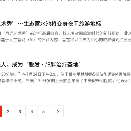
。 记者在外食应用中将价格过滤器设置为5000韩元进
此次公告并不会出现大量急售的局面。” 许多高龄资产拥有者在考虑到
Re;Manity”将于8月12日至15日在阿尔彭西亚音乐厅和会议厅的礼
来。在其中一家中餐馆，记者确认了与外食应用显示信息一致的“成人炸酱
和交易费用后，选择了坚持持有。大治洞的一位中介表示：“如果卖掉一套
舞蹈和舞蹈电影，均为各年龄段观众免费开放。 本次节日由艺术平台
。在现场遇到的职场人士B先生表示：“通过外食应用了解到这家餐厅后，
税，同时在购买新房时还得再次承担购置税。”他指出：“在交易过程中
舞蹈项目和阿尔彭西亚度假村承办，官方口号为“艺术，重拾人性”。节日名
质性帮助，还发现了邻里隐藏的性价比美食，乐趣也不少。” 针对临近保质期
艺术秀’…生态蓄水池将变身夜间旅游地标
” 政府计划在2027年和2028年临时降低适用于调控区
“重新”的“Re-”和表示“人性”的“Humanity”，意在重新审视技术
扣销售的折扣平台在高物价环境中也逐渐崭露头角。“折扣英雄”和“幸
率。即使在今年适用加征税率出售房产，明年在进行最终申报时也可以退
目‘月光艺术秀’前进行最后检查，标志着夜间旅游时代的新转折点。此
用户提前预约面包店、咖啡馆和餐厅的折扣商品包。根据店铺的库存情况
hilaration”，金俊赫的“雨踩伞声Vol.2”，成允善的“交方鼓舞”和“
和基于人工智能（AI）的体验内容，旨在将以白天为中心的旅游模式扩展
特性，产品组合是随机的，但相比正常价格可便宜50%至60%。实际上
考虑出售，但由于在2027年底之前仍可享受现有的减免，节税房源预计将
29日下午5时在市政府8楼会议室召开了‘月光艺术秀内容制作及系统建设
价格买到了蛋糕和面包”，“因此大大节省了零食费用”等好评不断。 在生活
队Maxcut的“unleash”，以及Yoga院的“Piece of Wrong”等
市市长金仲南及市政府相关人员与项目执行机构DotMill的主要负责人出
品的线下商店成为主要渠道。专注于折扣销售库存商品和展示商品的翻新
牌价格维持在高位，难以视为急售。”他指出：“虽然价格上涨，但由于
下午
别是将重点关注观众的移动路线、安全管理措施、便利设施运营、维护管
22家增加到去年的27家，同期销售额从250亿韩元增长到450亿韩元，增
将挂牌价格降低了5000万至1亿韩元，
11点及下午2点、4点和6点。主要演出和舞蹈电影均可通过预订和现场登
轻人，成为‘脱发·肥胖治疗圣地’
并确认补充点。 该项目是江陵市推动的旅游核心项目之一，总投资达5.
教授表示：“与过去不同，相关平台和内容的增多，使消费者更容易获取超
不明。最终，卖方需要降低价格，而受到贷款限制影响的买方才能接盘，
号的生态蓄水池，旨在与现有的代表性文化遗产旅游地如乌竹轩和仙桥等
，而原有的生活水平必须维持，因此只能积极寻找便宜的选择。”
30分钟。”在7月24日下午2点，位于首尔地铁钟路5街站附近的A医院
的“St. ranger”，以及结合实际舞台表演与虚拟空间的李正妍舞蹈项目·Ghost 
乌竹轩、镜浦、仙桥、安目海滩等丰富的旅游资源，但游客的活动主要集中
患者络绎不绝。当天，30多岁的上班族金某请了半天假来到医院，他表示
始，居住在持有住房的单住宅者将适用综合房地产税基本减免14亿韩元，
关岭音乐节，积
受的内容，以延长游客停留时间并促进地方经济的战略。 月光艺术秀的最
索才找到钟路5街。”他对比预期的等待时间，摇头表示：“没想到人会这
韩元的减免。综合房地产税税额减免和资本利得税长期减免也将围绕持有期
的音乐节也于7月23日至8月2日举行了19场音乐会及学术活动和地区巡演
0米的大型LED月亮雕塑。作为国内最大规模的设施，它将在夜空背景下
费9900韩元，药费一年共计10万8000韩元。考虑到在普通社区医院就
上，增加了舞蹈、影像、媒体艺术和艺术技术领域的内容，丰富夏季表演
华丽的媒体艺术和灯光演出，期待成为江陵新的夜间景点。 围绕大型月亮
约在15万韩元左右，这样的价格相当便宜。诊疗结束后，金某表示：“通
员表示：“有些房主希望从出租的房子中直接
期间使用的阿尔彭西亚表演和会议设施，形成独特的活动。 阿尔彭西亚度假村
和音乐结合而成的复合内容构成。该项目将创造一个自然与尖端数字技术
万韩元，感觉很满意。”当天，钟路5街的“脱发专科”医院候诊室内，年
赁市场的房源持续减少。” 在大治洞，这种趋势已经导致租赁房源
的自然中体验休闲与高水平的表演艺术，本次节日将利用度假村的表演和
供不同寻常的体验。 此次项目特别引入了积极利用人工智能（AI）技术
下
2
3
4
5
示，进行脱发咨询和医生开处方的时间短至30秒。曾有患者分享，甚至在
位中介表示：“在此次税制改革公告后，询问房主意向续租时，越来越多
与平昌的自然中获
‘寻找我的月亮’是一个观众亲自参与的体验项目。16岁以下的观众将获
。接受诊疗后拿到处方的人们，立即向楼下的药局走去。◆ 药局街的新顾
充道：“目前只有寻找租房的人，而新放出的房源几乎没有，处于稀缺状态
过表演直接感受到人工智能技术难以替代的人类本能的动作和生命力所蕴
得童年时的形象，AI将生成并提供这些图像。生成的图像可以保存在个人
一
物的女性们也纷纷前来钟路5街的药局街，作为“药局街”已有60多年
有税负担转嫁到租金上。半浦在附近的一位中介表示：“在不出售的房主
体验并未止步于此。观众在镜浦台一带完成与月亮相关的印章任务后，兑换