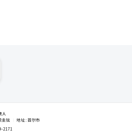
感冒药等常
情况有所调
特的体验在
和肥胖治疗
免金额根
仅能提高访
都带着脱发
租金上涨超
在网上宣传
度的处方，
和游客都
价院的数
调查也显
点的构想。
者占总患者
济等地方小
2030年
源可能不会
激活，预计
20和30
施和媒体设
称为“毛
致首尔的租
。 江陵市
这个价格不
辑。
结合的夜间
）的价格为
线、安全管
一同前来的
艺术秀，成
里是对
，将月光
元。随着年
游资源。※
均支付单价
”。钟路5
和肥胖管理
是需要持续
责人
向于寻
梁圭铉
地址 : 首尔市
|
比较，在高
-2171
疗药物和肥