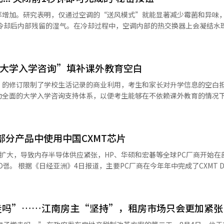
同比增长9%；其中，个人消费商品交易额同比增长39%，带动电商业务营
率增加。研究表明，仅通过空调的“送风模式”就能显著减少霉菌和异味
融、支付及平台服务增长带动，营业收入和营业利润均创历史单季度新高。 内容业务方
最简单方法是在关闭空调前打开窗户，稍微进行冷
2亿韩元，同比增长1%。其中，音乐业务受IP演出扩大带动，同比增长8%
洁干燥）功能。送风模式并不是产生冷风，而是仅仅送风以帮助内部干燥。 韩
告、电商、出行和支付等核心业务保持均衡增
用送风或干燥功能10分钟以上以干燥内部。然而，现场的空调安装和维修
为持续加大AI领域投入提供了资金支持。未来，公司将逐步在KakaoTa
天大学入学咨询”填补课外教育空白
无需过于担心。送风模式下，负责冷却的室外机
景的Agentic AI服务，并将其打造为新的增长引擎。公司首席执行官
子和三星电子也通过官方渠道建议使用送风或自动干燥功能来干燥空调内部
》的修订限制了学校生活记录的商业利用，考生和家长对升学信息的空白
lk庞大的用户基础和技术生态，加快推动AI智能助手服务普及。
动全面的大学入学咨询支持体系，以便考生能够在不依赖课外教育的情况
于每日仅提供16次（每周10次，夜间6次），难以满足需求，教育厅表
低，关闭所有门，只有空调所在的窗户打开，送风1到2小时。送风关闭后
后，房间里的凉爽空气会适当混合，依然很凉爽。” 不过，他也提醒：“但
部分产品中使用中国CXMT芯片
12月和1月初的正式招生前，也将增加约2周的咨询次数以满足需求。为了
会在室内循环回到空调中，因此一定要打开一个小窗户。”※ 本报道经人
-大学入学咨询”以快速和准确为首要原
资的扩大，导致内存半导体供应紧张，HP、华硕和宏碁等全球PC厂商开始在
原则上将在包括周末在内的1小时内得到回复。但对于可能产生重大影响的
XMT D램的质量
大学入学咨询项目均免费提供。因免费预约导致的未
用。搭载CXMT芯片的产品主要在美国以外的地区销售。 目前，适用的型号
相关咨询者处以2个月的咨询限制，以保护等待者的机会。 教育厅对公立教育咨
产能力的相当一部分优先分配给华为等中国客户，而PC厂商也在考虑与三星
现在是供应
咨询都是免费的，但许多家长对此并不知情，令人遗憾。只需提前预约，
走吗”……江南房主“坚持”，租房市场只会更加紧张
被列入美国国防部与中国军方有关的企业名单，这对
XMT否认了相关指控，并且并非美国全面交易禁令的对象。 尽管面临这些负