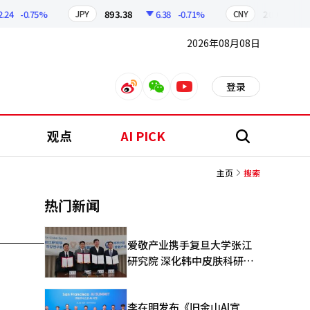
4
-0.75%
893.38
6.38
-0.71%
209.17
1
JPY
CNY
2026年08月08日
登录
weibo
weixin
youtube
观点
AI PICK
搜
索
主页
搜索
热门新闻
爱敬产业携手复旦大学张江
研究院 深化韩中皮肤科研合
作
李在明发布《旧金山AI宣