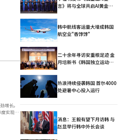
言》将与全球共启AI黄金时
代
韩中航线客运量大增成韩国
航空业"香饽饽"
二十余年寻访安重根足迹 金
月培新书《韩国独立运动圣
地：向旅顺口追问历史》出
版
热浪持续侵袭韩国 首尔4000
处避暑中心投入运行
强劲增长。
%，营业收
消息：王毅有望下月访韩 与
赵显举行韩中外长会谈
融行业广告