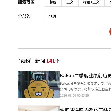
搜索范围
标题
正文
标题+正文
全部的
‘预约’
新闻
141
个
Kakao二季度业绩创历
Kakao 6日发布财报显示，
公司同时表示，将加快推进智能代理AI（Agent
业收入2.0985万亿韩元（约合人
2026-08-07 00:55:29
入和营业利润均创历史单季度最高纪录。 从业务板块来看，平台业务实现营业收入1.230
17%。其中，Talk Biz业务
空调清洗费节省15万韩元.
需求持续增长带动，商业消息广告收入同比增长20%