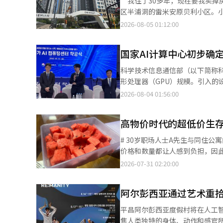
“我住了30多年，现在要我卖掉房子搬走吗。” 在政府发布房地产税制改革方
解决地区间的信息差距，教育厅根
担，PC厂商选择CXMT产品的
区半浦洞的雷米安原贝利小区。
保不产生污名效应的同时，优先
于寻找相应的内存货源，并已扩大到包括CXMT在内
业主们在计算增加的持有税和减少的资
2026-08-05 01:12:00
期，共有32所学校的561名学生获得了上门面对面咨询的支
因此PC厂商希望与所有可能的供应商进行交易。” 市场调研机构IDC预计
的中介所，自公告以来，咨询关
育厅积极引导多文化家庭或校外青少
超过11%，而到年底供应条件将进一步恶化。 内存供应紧张为CXMT进入全球PC供
通。主要是来自居住在地方或海
育厅长的承诺项目，教育厅计划在未来
讯、阿里云、字节跳动等中国主要科技企业供应产品。 然而，随着需求
国家AI计算中心初步确定
询，以便进行具体的税务计算。 该中介所的代表表示：“雷米安原贝利小区内居住超过30年的高龄业主较多，很多
厅长表示：“我们将竭尽全力确
等现有厂商便宜。一位业内人士表
人除了养老金外几乎没有其他收
发展的入学策略。”并表示：“
科学技术信息通信部（以下简称科
之后的供应分配也很难预约。” CXMT计划在上海工厂扩建，确保其生产能力是合肥生产基地的2至3倍。扩建项目还
主都在抱怨‘现在就该卖吗’。” 市场上，税制改革可能导致现有房源的挂牌价格调整。另一家雷米安原贝利附
间、地区还是阶层的壁垒。”※ 
形处理器（GPU）规模。引入
包括AI核心部件的高带宽内存(H
中介所工作人员表示：“以长期
GPU和AI半导体进行推进。 科学
2026-08-04 01:56:00
跃，积压的房源中，必须出售的房主最终不得不调整价格。” 
表示有可能扩充GPU的数量。科
观望态度。该中介所表示：“在
步商业计划中的规模，未来如果有
点。” 雷米安原贝利小区是一个典型的受长期持有房产影响的项目，因其在重建前就已持有房产，资本利得较大。即
高物价时代的超低价生
全南海宁Solarsido的480
使居住超过10年，若资本利得较
之前，计划从2027年开始利用三
# 30岁职场人士A先生与同住
上限在2027年之前没有限制，但2028年将降
国AI计算中心（韩国AI计算中
价格和数量都让人感到负担，因
元购入84㎡的房产，持有并居住10
在灵活应对AI计算需求的变化。
后进行处理，平均分配。最近，他
2026-07-31 02:20:00
的4498.5万韩元，2029年将达到9450万韩元。 出售退路已打开，但……“卖
择。金团队长表示：“三星SDS
生表示：“如果是自己买，肯定
税负加重不会立即导致急售房源
术动态引入最优产品。” 虽然也
团购开始的，但最近我们也一起点外卖分享。” 根据行业消息，随着高物价趋势
住宅者资本利得税加征的宽限期结束前
情况以及设备选择和采购条件等来
阿尔彭西亚通过艺术重拾
在发生变化。除了极端节省的“
安原贝利、半浦在、阿克罗河公
建设总负责人崔熙珠表示：“通过
息，实用型消费逐渐成为日常。 由于外出就餐的负担加重，分享超低价餐厅信息的平台也在迅速普及。一个典型的例
咨询出售与税负的电话有所增加，但转化为新急售的可能性
平昌阿尔彭西亚度假村将在人工
自治体的协商，建立了水源供应基
子是“外食应用”，它以地图形式
一步上涨。半浦在附近的一位中
焦人类独特的身体、动作和感官所蕴