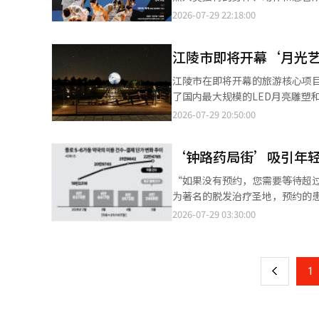
并应对产学研的AI运算需求。
围，寻找符合预算的餐厅，并可以注册自己知道的超低价餐厅
充道：“虽然可能会有一些房源增加，但仅凭
度假村消息，首届平昌表演艺术节“
2026-07-29 22:18:00
行搜索，周边的5家餐厅被显示出
增加的持有税负担、资本利得税
有节目包括现代舞、韩国舞、芭蕾、实用
韩元，学生3000韩元”的告示
韩元的房子，就得缴纳资本利得
Remotion主办，由李正妍
好几次了，不仅在节省餐费上提供了实
江陵市即将开幕‘月光
韩元的情况下，60岁和70岁的房主宁愿支付持有税继续持有。
称“Re;Manity”结合了表示
或当天制作未售完的食品进行折
域多住宅者的资本利得税加征税
术与人类的关系。 主要演出将于8月14日和15日晚上8点在阿尔彭西亚音乐厅举行，演出内容包括李正妍舞蹈项目的
江陵市在即将开幕的旅游核心项
其中的代表。这些应用程序允许
的税款。 虽然今年已打开出售的退路，但由于减税率将适用到2028年，房主并不急于大幅降低挂牌价格。超高价的
现代舞“Simcha”和“숨; Ex
了国内最大规模的LED月亮雕塑
按照预约顺序领取商品。由于库存
单住宅者在2028年之前也可能
舞”等。 Wise Ballet团将呈现经典芭蕾“海盗”的主要场景“Grand Pas de Trois”，同时还有爵士舞团队
升江陵的旅游竞争力。 江陵市于
2026-07-29 20:50:00
的反馈包括：“我以不到1万韩元的
内分散出现。 卖方与买方之间的心理差距也阻碍了房源增加转化为实际交易。阿克罗河公园附近的一位中介表
Mongsikmaek的“忘却”和嘻哈团
最终报告会。 此次报告会由江陵
品领域，专门处理库存和翻新商
示：“房源虽然再次出现，但挂
现代、纯艺术与大众舞蹈的融合。 阿尔彭西亚会议厅的礼堂将于8月12日至15日每天多次放映舞蹈电影，首日从
查设施建设现状和运营计划。特
百货”，其门店数量从2023年的
买家的资金筹集受到阻碍，交易几乎没有发生。” 在雷米安大治宫，一些卖方
2点开始，之后的放映时间为上午
‘钟路药局街’吸引年
际开幕后运营过程中所需的事项，
李钟宇 南首尔大学零售营销学
但是否会导致长期价格下跌仍然
与。 放映作品包括记录濒临消失的地方空间的现代舞和影像的金善怡舞蹈媒体制作所的“空间”，国际电影节获奖作
项目地点位于江陵市竹轩洞709
由于物价上涨导致实际收入减少
“如果没有预约，您需要等待超过
能真正转化为交易。 房主实居转变……担忧租赁供应减少 与买卖市场节税房源增加的速度缓慢相比，租赁市场则出
品Ground Zero Project
夜间旅游内容。 尽管江陵拥有
为著名的脱发治疗圣地，预约的
现了实居转变的迹象。从明年开
的“Lucid Dream in Metaverse”。 平昌每年在阿尔彭西亚音乐厅和大关岭户外表演场举办平昌大
此，市政府制定了扩大夜间可享
以节省处方和药费，经过网上搜
他地方的单住宅者仅能享受9亿
2026-07-29 03:30:00
页
累了丰富的古典音乐演出基础，今年
在生态蓄水池下重岛上安装直径1
多。”金某当天支付的费用为诊疗
期限进行重新调整。 半浦在的一位房主表示，由于租赁合同到期在7月，因此在综合房地产税征收基准日6月1日之后
昌表演艺术节在此音乐文化基础
的月亮升起的壮观场景，并通过
常在1万到2万韩元，药费一年大
一
才能入住，他向中介咨询了判断非居住的标准时点。 该中介所的工作人
大关岭的自然环境和2018平昌冬奥会
沉浸式媒体艺术秀将由光、影像
享受了7%的折扣，药费不到10
入住。”他指出：“由于鼓励实居的政策叠加，租
相关人士表示：“希望在大关岭
型夜间文化空间，为市民和游客提
上
1
不断涌入。许多脱发治疗医院表
的短缺。雷米安大治宫附近的一
施，为游客提供新的文化艺术内容。” 照明博物馆相关人士表示：“希望观众能在多样的舞蹈艺术
序，以实现差异化。 代表性内容
子上坐下之前，处方就已经结束
是‘我可能要自己住了’。”他补
得特别的文化体验，期待观众通
形象，而16岁以上的观众则将获
人……假期临近，寻找肥胖治疗药
续出租的房主可能会将增加的持
值。” 此外，首届平昌表演艺术节将全席免费，观众可通过Naver预约进行预订，也可在演出当天现场购票。具体演
上，为访客带来特别的回忆。 