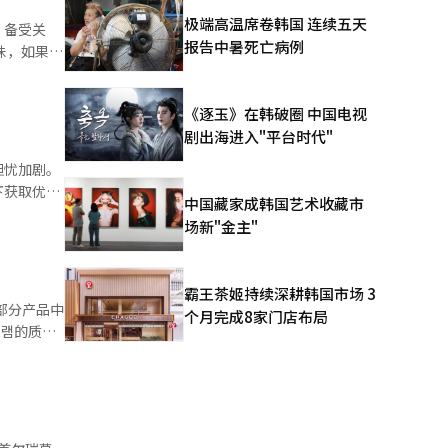
业收入同比
极端高温席卷韩国 连续五天
，备受关
报告中暑死亡病例
；媒体业
国消
《逐玉》在韩破圈 中国电视
技师建议，
lk中推出
剧出海进入"平台时代"
郑信雅
，此时的耗
担忧加剧。
下获取优质
中国藏家成韩国艺术收藏市
场新"金主"
示将通过灵
再关窗，意
防止预约集
工智能
霸王茶姬持续深耕韩国市场 3
部分产品中
个月完成8家门店布局
敏感问
电子、SK
任何人都可