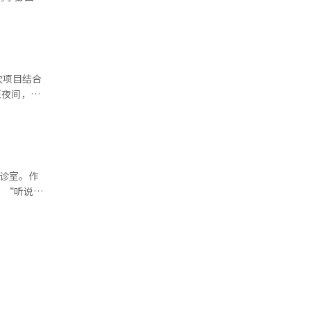
堂举行，所
面5000
价值6亿
我已经来过
损失十几亿
发展背景下艺
运餐”便是
还超额缴纳
次项目结合
，用户可以
歌谣长鼓
至夜间，提
，用户之间
在未来一年
项目’的
用
，展现传统与
席，全面检
品牌“金刚
贷款限制，
理体系等实
长了80%。
记方式参
1亿韩元。
低价信息。
节税房源才
结合，构建
候诊室。作
LX
在白天。因
：“听说可
而居住在其
大亮点是将
么
限和居住
等。 平
呈现出巨大
诊的费用通
内容，利用
雕塑展开的
过温暖支付
相结合的新
轻人的身影
会议基础设
的参与型程
诊疗室的椅
的回答
得未来的
客是年轻
。” 继
含的价
智能手机
历史，正在
中，有些人
优惠券即可