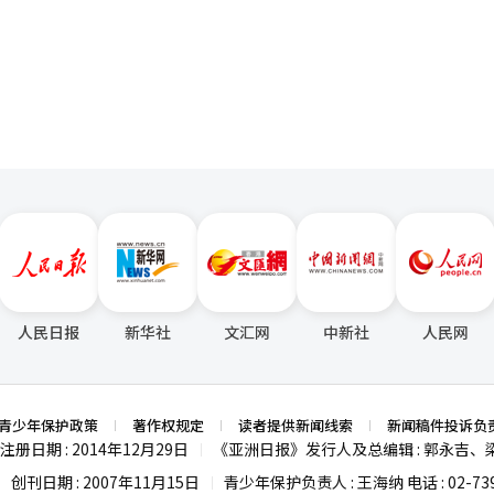
要顾客是60岁以上的老年人。为了以更便宜的价格购买止痛药、消化药和
”他指出：“如果房源没有增加，持有税负担可能会转嫁给租客。” 政府在此次
阿尔彭西亚度假村和节日主办方的官方渠道查询，运营时间可能根据现场
页
上安装的大型LED月亮屏幕上。自己的脸出现在巨大的月亮上，这种独
慢性病药物，许多人甚至从外地乘坐巴士前来。最近，寻求脱发治疗药物
象限额从每年100万韩元扩大至120万韩元。然而，普通劳动者的额外减
I）系统翻译与编辑。
计将受到家庭游客和年轻一代的高度欢迎。 市政府期待这种参与型程序不
在钟路5街工作超过30年的药剂师李某（60多岁）表示：“大多数年轻男性
韩元，月均约为2.5万至2.8万韩元。如果租赁供应减少或持有税转嫁导致
务（SNS）带来自然的宣传效果。独特的内容将引导拍照和录像，成为
多人都来。无论是平日还是周末，都很忙。”李某展示了一叠超过手掌厚
对额外供应减少的脆弱状态。根据KB房
光艺术秀将于9月1日江陵市民日首次向市民公开。江陵市计划为了让市民
年轻男性的脱发问题在就诊患者数量上也有所体现。根据健康保险审查评
均租赁保证金首次超过7亿韩元，达到7亿458万韩元。韩国房地产院的
，无需提前预约。通过提高可达性，快速确立江陵作为代表性夜间旅游景
7009人，其中20岁患者35803人，30岁患者50712人。20和30岁患
期居住所得减免的
功运营，将对游客的住宿需求增加以及餐馆、咖啡馆、传统市场、巷子经
局街的新顾客中，年轻女性的比例急剧上升。假期临近，许多人前来寻求减肥。
也尚未结束，因此房主没有急于出售房产的理由。”他还指出：“节税房
别是如果与镜浦区和乌竹轩、仙桥的旅游相结合，停留型旅游路线将得到
“毛发治疗”结合的新词“钟路毛发”。药剂师朴某表示：“自6月以来，
产的需求转向税负相对较小的20亿
此次最终报告会还将重点检查设施的安全性和维护管理体系。大型LED设
露：“在A医院开处方的价格还不错。”附近的一家疼痛医学医院在网上被
格区间的竞争可能会更加激烈。”他预期：“特别是实居的诱因增强，将导
要，因此将详细确认运营人员的配置、设施检查体系和观众安全保障措施等
0韩元。考虑到普通社区医院的诊疗费用通常在1万到1万5000韩元左右，
赁房源进一步减少，租赁市场将不可避免地受到重大冲击。” ※ 本报道经人工智能（AI）系统翻译与编
活动结合，扩展为文化旅游内容。如果能增加与春秋节日及镜浦区活动相
不大，1阶段（2.5㎎）的价格为27万5000到28万韩元，2阶段（5㎎
流入效果。 金仲南江陵市市长表示：“此次最终报告会重点检查了现场动
，3阶段（7.5㎎）和4阶段（7.5㎎）的价格相对接近，均为53万韩元。与朋友
事项，我们将确保生态蓄水池在白天进行乌竹轩传统划船，夜间进行月光
下1万韩元，我和朋友一起过来，觉得比在本地便宜1万到2万韩元，来这
活力，做好最后的准备。” 此外，江陵市表示将在9月1日市民日开幕后
路5街药局市场的分析资料，截至今年5月，市场规模已达到141亿6000万韩
人民日报
新华社
文汇网
中新社
人民网
旅游内容，提升停留型旅游城市的竞争力，发展为地方经济振兴的核心旅
户结构也发生了变化。使用次数为224785次，比上月增长2.2%，但平
译与编辑。
9%。虽然20和30岁客户群体增加，但消费模式已转向“性价比”和“节约型
的重心正在转移。曾以60岁以上客户为主的空间，如今正逐渐被追求脱发
荷大学消费者学系教授李恩熙表示：“脱发治疗和减肥并不是短期消费，而
青少年保护政策
著作权规定
读者提供新闻线索
新闻稿件投诉负
费者的角度来看，这与外貌管理和自信心的恢复密切相关，因此他们更倾
注册日期 : 2014年12月29日
《亚洲日报》发行人及总编辑 : 郭永吉、
|
出。”她还表示：“尤其是20和30岁的人群习惯于通过互联网进行价格
创刊日期 : 2007年11月15日
青少年保护负责人 : 王海纳 电话 : 02-739
|
|
视性价比，需求逐渐集中到具有价格竞争力的渠道。”部分人士对脱发治