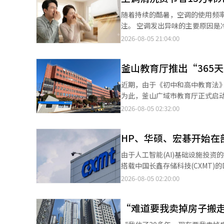
服务交易额达到2.7万亿韩元，
随着持续的酷暑，空调的使用频
增长10%。 此外，包括Kakao Mobility和Kakao Pay在内的平台其他业务实现营业收入5870亿韩元，同比增长
注。 空调发出异味的主要原因是冷却后内部残留的湿气。在冷却过程中，空调内部的热交换器上会凝结水珠，如果在
22%。其中，Kakao Pay受金
这种状态下关闭电源，潮湿的环境容易滋生霉菌和细菌。 预防的
2026-08-05 21:04:00
面，第二季度实现营业收入868
却，最后使用送风或内部干燥（清
务增长5%；Story业务实现营业收入2107亿韩元。 Kakao表示，广
费者院建议在使用空调后至少使
长，不仅推动公司业绩创下新高，也
釜山教育厅推出“365
为了充分去除内部湿气，送风运行约60分钟更为有效。 电费方面也
涵盖下单、预约、支付等日常生活场
不工作，能耗大幅降低。LG电
近期，由于《初中和高中教育法
（音）表示，将依托KakaoTa
电量相当于一台电风扇的水平。 如果使用送风和干燥功能后异味仍然存在，可能是内部已经积累了霉菌或污垢，建议
为此，釜山广域市教育厅正式启
进行专业拆解清洗。 一位网友表示：“虽然建议送风1小时，但在特别潮湿的日子里不容易干燥，所以建议送风2小
的升学信息。 从常规面对面咨询到包括周末在内的1小时内完成的在线咨询，公立教育支持网络已被紧密构建。 常规
2026-08-05 02:32:00
时。可以把它想象成晾衣服。” 他还提到：“我使用的是自动干燥的型号，时间短，所以每次都设置关闭预约时间。
运营的一对一面对面定制咨询，由
通常在晚上睡觉前将室内温度调
活的时段运营来缓解瓶颈。 在9月初的假期期间，面对即将到来的提前招生，白天和夜间的咨询次数将大幅增加至每
外地不会让热空气进入，重新打开所有门
HP、华硕、宏碁开始在
日30次，持续约4周。此外，在
如果关闭窗户送风，空调的异味
中，教育厅每月20日0时仅开放下一个月的预约。 全年无休的在线咨询“e
由于人工智能(AI)基础设施投
（AI）系统翻译与编辑。
则。用户在网站上提出问题后，
搭载中国长鑫存储科技(CXMT)的D램。 根据《日经亚洲》4日报道，主要PC厂商在今年年中完成了C
题，支持团队将进行审查，因此可能会例外延长回复时间。 所有
认证，并开始在部分笔记本电脑中有限使
2026-08-05 02:20:00
按预约到场（No-show）现象，将对
和数量仍然不多。CXMT将其生
询的质量充满信心。 釜山教育厅相关人士表示：“与课外教育的咨询相比，我们的升学支持团队老师的咨询质量绝对
海力士、微创等现有供应商的关系。 一位PC厂商高管表示：“前三大内存厂商占据全球市场90%以上，
不逊色。”并强调：“虽然所有
“难道要我卖掉房子搬
商主导的市场，因此从CXMT获得大量货源是困难的。” CXMT
以免费获得优质咨询。” 针对因地理条件或环境而难以获取大学入学信息的学生，教育厅也提供了细致的支持。为了
美国企业来说也是一种负担。不过，C