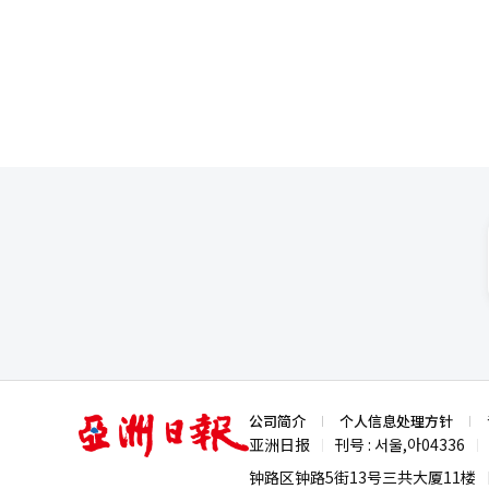
发生变化。长期以来，这里的主
表示税负增加后会提高租金以弥补。
出时间及预订、观赏指南可通过
将自己生成的图像直接发送到重岛
备药物，以及高血压、糖尿病等
改革中将无房者的租金税额减免对
整。 ※ 本报道经人工智能（A
以往的媒体艺术中并不常见，预
药物的2030年轻人明显增多。
据减免率，每年仅为30万至34万
客的满意度，还能通过社交网络服
药的处方来，听说药价便宜，很
过这一水平，减免扩大的效果可能会被轻易抵消。 首尔的租赁市场已经处于
江陵夜间旅游的新营销手段。 月
补充道：“这是今天收到的。”
地产的数据，上个月首尔公寓的平
能无负担地享受，全面免费运营
据，去年因脱发就医的患者数量为23
示，首尔公寓的租金已连续77周上涨。 金仁满金仁满房地产经济研究所所长表示：“持有税和长
市政府预计，如果月光艺术秀成
的36.5%。最近，钟路5街药
改革将逐步实施，法律修订过程
商户的销售额产生积极影响。特
轻人之间甚至出现了将“钟路”和
集中在短期内，而是有可能分散到2027年。” 他进一步表示：“如果出售江南房
将对地方经济产生广泛的影响。 
岁女性的咨询明显增多。”并透
至30亿韩元以下的房产，该价
备的稳定运营和持续管理至关重
发治疗圣地”。处方费用为500
还在考虑将月光艺术秀与季节性
到一半。毛发治疗药物的价格也相差
节目，预计将进一步增强游客的
36万5000到37万5000韩元
理和观众便利等实际运营所需的
20多岁女性李某表示：“为了省
为江陵的新地标，为地方经济注入
的。”根据NiceBizMap对钟
艺术秀培育为四季代表性的夜间
轻消费群体的增加，药局市场的客
本报道经人工智能（AI）系统翻
为62988韩元，反而下降了0.
街药局街的变化显示了药局市场
需求的2030年轻人所取代。仁
亚
公司简介
个人信息处理方针
管理的领域。”她指出：“从消
洲
亚洲日报
刊号 : 서울,아04336
|
|
日
找‘合理价格’而不是完全减少支
报
钟路区钟路5街13号三共大厦11楼
物价环境下，医疗领域也开始重