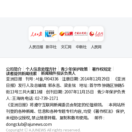
人民日报
新华社
文汇网
中新社
人民网
公司简介
个人信息处理方针
青少年保护政策
著作权规定
新闻稿件投诉负责人
读者提供新闻线索
亚洲日报
刊号 : 서울,아04336
注册日期 : 2014年12月29日
《亚洲
|
|
|
日报》发行人及总编辑 : 郭永吉、梁圭铉
地址 : 首尔市
钟路区钟路5
|
街13号三共大厦11楼
创刊日期 : 2007年11月15日
青少年保护负责
|
|
人 : 王海纳 电话 : 02-739-2171
《亚洲日报》将遵守互联网新闻委员会制定的伦理纲领。
本网站所
|
刊登的各种新闻、信息和各种专题专栏内容, 均受《著作权法》
保护,
未经协议授权, 禁止随意转载、复制和散布使用。
邮件 :
|
dongclub@ajunews.com
Copyright ⓒ AJUNEWS All rights reserved.