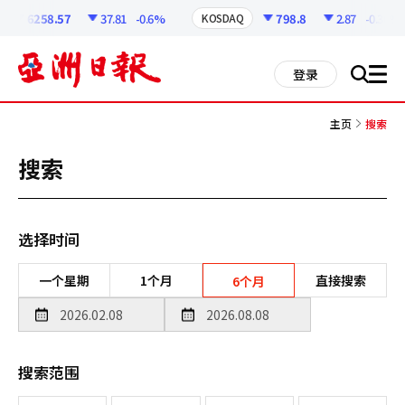
코
인
6258.57
37.81
-0.6%
798.8
2.87
-0.36%
KOSDAQ
정
보
all
登录
搜
men
索
主页
搜索
搜索
选择时间
一个星期
1个月
直接搜索
6个月
搜索范围