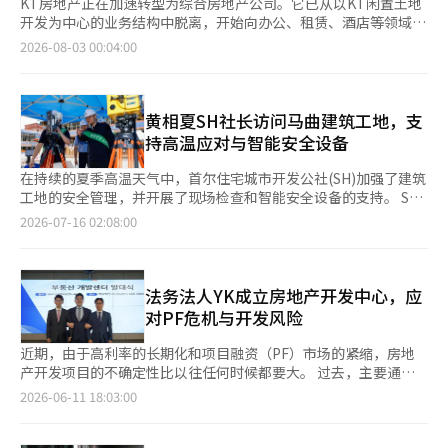
KT房地产正在加速转型为综合房地产公司。它已从以KT闲置土地
开发为中心的业务结构中脱离，开始向办公、租赁、酒店等领域扩
展。然而，财务负担仍然是一个挑战。尽管销售业务支撑了业绩，
2026-08-03 00:04:00
但由于外部资产扩张，借款已超过1万亿韩元。 根据8月2日金融监
督院电子公示系统发布的审计报告，KT房地产去年的销售收入为
1419亿韩元，比前年的781亿韩元增长了81.7%。这主要是由于大
田人才开发院地块上正在建设的住宅项目“屯山ELIP THE
黄相夏SH社长访问马曲建筑工地，支
CENTRAL”的销售收入开始显现。该项目的总销售金额约为6000
持高温应对与智能安全设备
亿韩元，截至今年3月底的销售率为98.8%。 然而，随着业务扩
展，财务负担也在增加。根据合并标准，KT房地产的总借款从
在持续的夏季高温天气中，首尔住宅城市开发公社(SH)加强了建筑
2024年的6794亿韩元增加到去年的1万1960亿韩元。这包括短期
工地的安全管理，并开展了现场检查和智能安全设备的支持。 SH
借款3236亿韩元、长期借款4193亿韩元和租赁负债4529亿韩元。
于15日表示，黄相夏社长于前一天访问了位于首尔江西区的马曲
2026-07-16 02:08:00
这一增长被认为是由于对马曲办公楼的投资以及对成寿和江南办公
16单元建筑工地，检查了高温应对情况。 此次检查旨在预防因夏
楼的开发投入了大量资金。 随着业务规模的扩大，成本负担也在
季高温引发的热病和安全事故，确保现场工人的健康与安全。 黄
加重。根据合并标准，营业费用从2021年的3030亿韩元增加到
社长在现场查看了休息室和卫生管理室等工人便利设施的运营情
2023年的5263亿韩元，去年也达到了5187亿韩元。由于直接拥有
况，并检查了空调的运转情况以及冰块和矿泉水的配备，确保落实
法务法人YK成立房地产开发中心，应
和运营办公楼及酒店等资产的比例增加，人工成本、设施管理费和
预防热病的五大原则（水、阴凉、休息、冷却设备、紧急处理）。
对PF危机与开发风险
金融费用等固定成本也随之上升。息税折旧摊销前营业利润
此外，还进行了模拟训练，假设热病发生的情况，并通过利用人工
（EBIT）利润率从2021年的约60%下降到2025年上半年的
智能(AI)和物联网(IoT)的智能安全管理系统实时确认现场安全状
近期，由于高利率的长期化和项目融资（PF）市场的紧缩，房地
24%。尽管收入增加，但资产扩张带来的成本增长速度更快。 成
况。 SH还为鼓励现场工人运营了咖啡车，并提供了清凉饮料和纪
产开发项目的不确定性比以往任何时候都要大。 过去，主要通过
立于2010年的KT房地产是KT集团的房地产专业公司，主要负责将
念品。 同时，SH计划向公事费在300亿韩元以下的中小型建筑工
诉讼等方式解决事后争议，而现在则越来越重视从项目初期阶段开
2026-06-11 18:03:00
KT拥有的电话局、通信局和办公楼等闲置土地开发为住宅和办公
地提供智能温湿度计和防坠落智能气囊，以加强酷暑期间的安全管
始密切控制风险因素的“前瞻性风险管理”和综合法律咨询的重要
楼。原州观设住宅和大田人才开发院地块开发项目是其代表案例，
理。这是为了预防相对安全管理能力不足的中小型工地的工业事
性。 尤其是大规模开发项目，涉及城市规划、许可、金融结构、
目前大田住宅项目正在推动业绩增长。 然而，随着核心闲置土地
故。 黄相夏社长表示：“在夏季高温期间，现场工人的健康管理