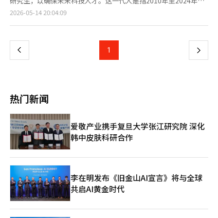
研究生，以确保未来科技人才。这一代人是指2010年至2024年出
国土交通秘书，主导了第一期新城市重建等主要国土均衡发展任务
表示，将借此次事件全面检查与合作公司相关的流程。※ 本报道
作。 LG电子表示，"截至目前，未发现受害者对施暴者实施职场骚
生的，熟悉人工智能等前沿技术的年轻人。 LG于14日在首尔江西
页
2026-05-14 20:04:09
的实施，被认为是对政策与实务都有深入了解的人物。 YK计划结
经人工智能（AI）系统翻译与编辑。
扰或不当言行的情况"。在过去两年中，通过合作公司的同事、劳
区马曲的LG科学园举办了理工科人才的“LG科技大会”。自2012
合其独特的“直营分支机构系统”，覆盖全国。由于房地产开发和
资协商会和投诉处理系统，施暴者并未提出任何工作困扰或骚扰相
年开始的LG科技大会，旨在邀请优秀人才到LG科学园这一研发中
一
整治项目的特性，快速了解现场情况并进行密切应对至关重要。
关的问题。 对于部分人提出的合作公司管理系统存在问题的指
心，分享技术创新和未来愿景。 这不仅是宣传公司产品的场合，
YK的战略是，在首都圈及地方的大规模开发项目中，相关分支机构
责，LG电子回应称，"我们与合作公司签订了合法的承包合同，正
更是向硕士和博士级人才展示“来到LG，你可以自由探索你想研
将从初始阶段直接介入，以最小化风险。 金仁中中心长表
上
1
下
常推进工作"，并补充称公司内部专用工作空间也一直独立提供。
究的未来技术”的沟通平台。 今年，除了邀请国内的硕士和博士
示：“房地产开发项目涉及城市规划、许可、金融、设计、施工、
LG电子强调，"施暴者使用本不应携带的凶器实施残忍犯罪，并将
研发人才外，LG还从长远角度考虑，邀请了100名天才和科学高中
销售等多个领域的专业性和实务经验，以及公共与民间之间的利益
一
犯罪动机转嫁给公司和受害者的行为绝不容忍"，并表示担忧因单
学生以及外国留学生，进一步扩大了人才的多样性。 权奉锡副会
协调能力是必不可少的领域。YK房地产开发中心将紧跟市场变化，
方面主张而导致受害者家属的二次伤害。 LG电子表示，将以此次
长在欢迎辞中强调：“LG将我们的员工视为创造客户价值的根
致力于为客户提供最优的法律和咨询解决方案，以最小化风险并推
页
事件为契机，对合作公司的相关流程进行全面检查。※ 本报道经
本，是最重要的资产。LG将成为你们在这个舞台上追逐梦想和热
动成功的项目实施。”※ 本报道经人工智能（AI）系统翻译与编
热门新闻
人工智能（AI）系统翻译与编辑。
情的最坚实支持者。” 为天才和科学高中学生准备的特别环节
辑。
中，现任工程师的前辈进行了演讲。 来自首尔科学高中的前辈工
程师李洪洛，担任LG人工智能研究院共同研究院长兼首席人工智
爱敬产业携手复旦大学张江研究院 深化
能科学家，作为对话会的演讲者，分享了他从科学高中到成为全球
韩中皮肤科研合作
人工智能专家的真实经历，向梦想成为未来科学家的学生们传递了
鼓励和灵感。 同时，31位技术领袖分享了他们的研究成果，进
行“技术环节”。特别是介绍了跨越公司界限的技术生态系统案
例，如为克服农作物种植环境限制的“垂直农场”（LG电子、LG
CNS、Farm Han Nong），引起了广泛关注。
李在明发布《旧金山AI宣言》将与全球
共启AI黄金时代