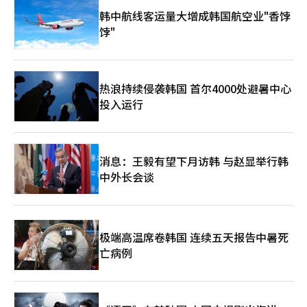
韩中航线客运量大增成韩国航空业"香饽
饽"
热浪持续侵袭韩国 首尔4000处避暑中心
投入运行
消息：王毅有望下月访韩 与赵显举行韩
中外长会谈
极端高温席卷韩国 连续五天报告中暑死
亡病例