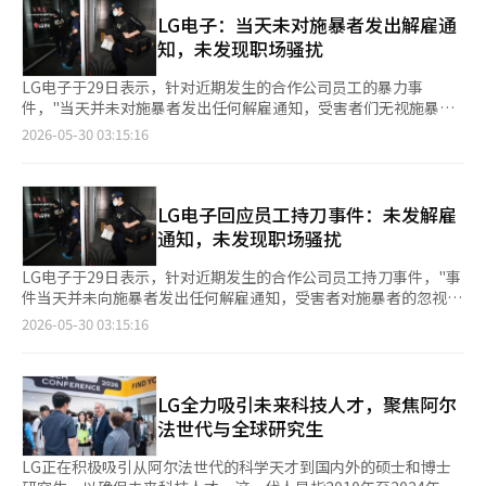
施工等复杂的实务领域。 由于公共和私人等多方利益相关者的交
开发的基本完成，增长战略也发生了变化。到2021年，房地产管
至关重要，希望所有工人都能遵守高温安全规定，确保健康和安全
织，市场上对超越简单法律知识的开发领域深厚专业性和冲突调解
LG电子：当天未对施暴者发出解雇通
理、销售和委托开发部门占总收入的约65%，但最近它正在向办
作业。” 另一方面，建筑工地因长时间暴露在直射阳光下，并进
能力的需求，已成为律师事务所的核心竞争力。 为应对这种快速
知，未发现职场骚扰
公、租赁住房、酒店、资产运营、房地产流动化和证券化等领域扩
行高强度体力劳动，属于高温引发热病风险较高的行业。根据劳动
变化的市场环境和日益复杂的法律需求，法务法人YK于6月8日正
展业务组合。 外部投资也开始加速。KT房地产在收购马曲LeWest
部的数据，去年因高温作业而获得热病工业事故批准的工人有77
式成立了涵盖房地产开发项目全流程的“房地产开发中心”。 此
LG电子于29日表示，针对近期发生的合作公司员工的暴力事
City Tower后，正在推动成寿洞和江南站周边的办公楼开发，将增
人，比五年前增加了约六倍。※ 本报道经人工智能（AI）系统翻译
次成立的中心将专注于城市开发及公募型PF等大规模开发项目，
件，"当天并未对施暴者发出任何解雇通知，受害者们无视施暴者
长重心从KT拥有的土地开发转向外部优质资产投资。 作为业务多
与编辑。
以及住宅和知识产业中心等块地、地块特化项目，甚至包括重建和
的说法也未得到证实"。 LG电子表示，早在12日，公司就因施暴者
2026-05-30 03:15:16
元化的一部分，租赁业务也已成为稳定的收入来源。KT房地产运
再开发的城市整治项目，提供全面的咨询服务。 中心将负责大规
的工作能力不足，要求其所属公司更换负责人。 据悉，施暴者所
营的企业型租赁住房品牌“REMARKVIL”每年带来约1800亿韩元
模开发项目（城市开发、公募型PF等）、块地、地块特化项目
属公司的相关高管在事件发生当天，即27日上午10时20分左右与
的租赁收入。 该品牌不仅提供租赁住房，还直接进行开发和运
（住宅、知识产业中心等）、城市整治项目等开发项目全过程的综
施暴者进行了单独面谈，并提出了“将其排除在LG电子项目之外
营，结合家具、电器、互联网、社区设施和生活服务。然而，租金
合咨询。除了简单的法律咨询外，还将密切支持项目计划的适当性
并转到公司其他项目”的建议。 LG电子强调：“在这次面谈中并
LG电子回应员工持刀事件：未发解雇
上涨受到限制，而人工成本和运营费用却持续增加，这对高盈利能
审核、公共与民间谈判代理、PF资金筹集咨询、项目融资投资公
没有任何解雇通知，施暴者在4月30日达到退休年龄后，续签了一
通知，未发现职场骚扰
力的提升形成了制约。 酒店业务同样支撑了业绩。KT房地产运营
司（PFV）、特殊目的公司（SPC）、房地产投资信托（REITs）
年的再雇佣合同，因此项目结束并不等同于解雇通知。” 对于施
着索菲特、安达仕、诺富特等首尔主要酒店，受益于旅游需求的恢
的设立与运营等实际业务。 特别是YK在房地产开发领域配备了拥
暴者声称平时受到受害者的轻视和无视，LG电子也进行了反驳。
LG电子于29日表示，针对近期发生的合作公司员工持刀事件，"事
复。 业内人士认为，KT房地产在可预见的未来将继续依靠大田住
有独特实务经验的专家。中心由于6月1日加入YK的金仁中合伙律
施暴者在过去两年中一直在合作公司担任LG电子开发项目的辅助
件当天并未向施暴者发出任何解雇通知，受害者对施暴者的忽视指
宅销售和租赁、酒店业务保持稳定的业绩。然而，随着核心闲置土
师（司法研修院39期）和吉炳宇顾问共同担任中心长。 金中心长
工作。 LG电子表示：“截至目前，未发现受害者对施暴者进行职
控也未得到证实"。 LG电子表示，早在12日，公司就因施暴者的工
地开发的基本完成，马曲、成寿和江南的办公楼开发能否成为新的
2026-05-30 03:15:16
是知名的房地产开发法律专家，曾担任京畿住宅城市公社（GH）
场骚扰或不当言行的情况。在过去两年中，施暴者通过合作公司的
作能力不足，要求其所属公司更换负责人。 施暴者所属公司的负
增长动力，以及如何稳妥管理扩大的借款，将是影响其中长期竞争
和首尔住宅城市公社（SH）的法务室长。在龙山国际商务区、马
同事、劳资协商会和投诉处理系统也没有提出过任何工作上的困扰
责人在事件当天，即27日上午10时20分，与施暴者进行了单独面
力的关键因素。※ 本报道经人工智能（AI）系统翻译与编辑。
曲地区MICE综合体、第3版桥科技谷等大型城市开发项目中担任总
或骚扰问题。” 针对部分人对合作公司管理系统存在问题的指
谈，并提出了"排除在LG电子项目之外及转至公司其他项目"的建
管理者（MP）和顾问，积累了约20年的现场实务经验。 与金中心
责，LG电子解释称：“我们与合作公司签订了合法的承包合同，
议。 LG电子强调，"在这次面谈中并没有任何解雇通知"，并指出
LG全力吸引未来科技人才，聚焦阿尔
长共同领导中心的吉中心长于1996年以最年轻的身份通过第32届
正常推进工作。”并补充说，公司内部专用工作空间也一直独立提
施暴者在4月30日达到退休年龄后，已与公司签订了一年的再雇佣
法世代与全球研究生
技术考试进入公职，曾在国土交通部和总统办公室负责国土、城
供。 LG电子表示：“施暴者使用本不应携带的凶器实施残忍犯
合同，因此项目结束并不等同于解雇通知。 对于施暴者声称受害
市、建设政策实务，是一位正统的官僚。 他曾担任国土部城市政
罪，并将动机推给公司和受害者的行为绝对不可容忍。”并强
者平时对其进行轻视和忽视的指控，LG电子进行了坚决反驳。施
LG正在积极吸引从阿尔法世代的科学天才到国内外的硕士和博士
策官、大都市圈交通委员会交通政策局局长，并在总统办公室担任
调：“单方面的主张可能导致受害者家属的二次伤害。” LG电子
暴者在过去两年中一直在合作公司担任LG电子开发项目的辅助工