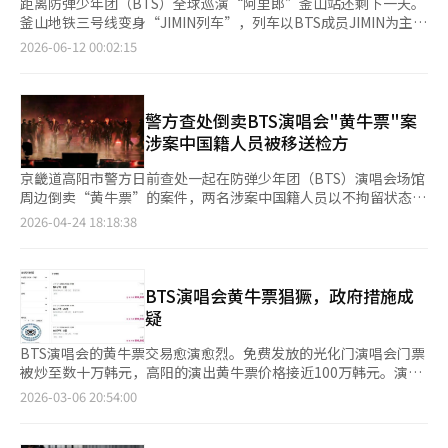
距离防弹少年团（BTS）全球巡演“阿里郎”釜山站还剩下一天。
釜山地铁三号线变身“JIMIN列车”，列车以BTS成员JIMIN为主
题，吸引外国粉丝争相打卡。
2026-06-12 00:02:15
警方查处倒卖BTS演唱会"黄牛票"案
涉案中国籍人员被移送检方
京畿道高阳市警方日前查处一起在防弹少年团（BTS）演唱会场馆
周边倒卖“黄牛票”的案件，两名涉案中国籍人员以不拘留状态被
移送检方。 据警方消息，一名20多岁的中国籍女性A某近日以涉嫌
2026-04-24 18:18:38
违反《轻犯罪处罚法》中非法倒卖门票的规定及《出入境管理
法》，被移送检方。A某涉嫌于本月初在BTS演唱会举办地高阳综
合运动场附近参与“黄牛票”交易，并在警方执法过程中拒绝出示
护照。警方在获得举报后立即赶赴现场将A某抓获，并从其身上查
BTS演唱会黄牛票猖獗，政府措施成
获30多个手环门票。 据A某陈述，自己在社交媒体平台上接受身份
疑
不明人士指使，约定收取一定的报酬，负责为购买“黄牛票”的观
众佩戴入场手环。A某在接受调查时承认，虽然自己并未直接收取
BTS演唱会的黄牛票交易愈演愈烈。免费发放的光化门演唱会门票
票款，但确实参与了非法倒票行为。 此外，警方还对另一名中国
被炒至数十万韩元，高阳的演出黄牛票价格接近100万韩元。演唱
籍男性B某以涉嫌违反《出入境管理法》为由移送检方。京畿道北
会门票市场几乎变成了“赚钱市场”。相关行业对政府措施的有效
2026-03-06 20:54:00
部警察厅在高阳综合运动场附近一处加油站发现B某持有仿制的
性提出质疑，认为对黄牛票交易平台的监管仍然不足。3月6日，社
BTS演唱会手环门票，并当场将其抓获。 B某试图在演唱会场馆周
交媒体上充斥着BTS演唱会黄牛票的出售信息，甚至连免费门票也
边出售仿制门票，同时拒绝警方出示护照要求被立案调查。但警方