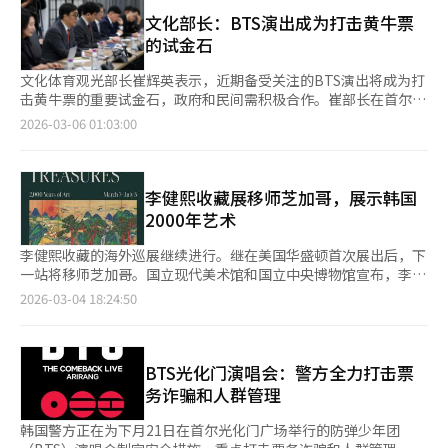
被公开交易。尤其是在X平台，黄牛票交易公开进行。当天，X平台
最终认定相关假票未实际售出，未造成受害者损失，调查显示仿制
上有大量帖子声称转让光化门演唱会门票。通过简单的关键词搜索
文化部长：BTS演出成为打击黄牛票
手环疑似用于通过社交媒体炫耀展示，因此不构成诈骗行为。
即可轻松找到黄牛票的销售路径。卖家声称可以通过“转移账
的试金石
号”、“转移手环”等方式将门票转让给买家。尽管黄牛票交易在
社交媒体上公开进行，但执法并未有效运作。业内批评称，“黄牛
文化体育观光部长崔辉英表示，近期备受关注的BTS演出将成为打
票市场几乎在政府监管之上运作”。此外，4月9日至12日举行
击黄牛票的重要试金石，政府和民间需积极合作。崔部长在首尔国
的“BTS世界巡演高阳站”的黄牛票也泛滥。该演出的票价为19.8
立现代美术馆的‘黄牛票防范民间合作启动仪式’上强调，该合作
2026-03-06 01:03:00
万至26.4万韩元，但在黄牛市场上价格飙升数倍。特别是，这些黄
应成为常态化的合作结构，实质性地执行黄牛票防范措施。该合作
牛票不仅在社交媒体上，还在国内最大的票务转让平台上轻易找
由文化体育观光部和票务平台等民间力量组成，旨在常态化监控黄
到。该平台上的黄牛票价格从39万到99.9万韩元不等，是原价的两
牛票交易并加强应对机制。崔部长将黄牛票视为文化产业的顽疾，
三倍。交易者利用票务平台自1月起实施的“价格上限”政策，将
并表示将通过修订法律加大处罚力度，包括对黄牛票交易处以最高
李健熙收藏展移师芝加哥，展示韩国
黄牛票价格定为99.9万韩元，仅比上限低1000韩元。仅靠形式上
50倍的罚款，并没收非法所得。然而，由于法律制定仓促，仍需准
2000年艺术
的价格限制难以遏制黄牛票交易。业内批评称，“由于平台监管和
备具体实施细则。崔部长指出，法律修订并不够，黄牛票问题涉及
执法不力，黄牛票市场几乎被公开放任”。尽管政府最近宣布打击
技术、流通和消费者意识等多方面。各机构需在购票阶段阻止不当
李健熙收藏的海外巡展继续进行。继在美国华盛顿首次展出后，下
黄牛票，但实际上黄牛票仍然猖獗。文化体育观光部长崔辉英一直
行为，平台商需常态化监控，与执法机构快速共享信息，并开展公
一站将移师芝加哥。国立现代美术馆和国立中央博物馆宣布，李健
将黄牛票视为“文化产业的顽疾”，并表示将采取强硬措施。为
众意识提升活动，才能有效解决问题。此外，崔部长要求票务平台
熙收藏的第二次海外展览“韩国国宝：韩国艺术2000年”将于芝
2026-03-04 18:24:50
此，政府推动修订演出法和国民体育振兴法，计划对黄牛票销售金
积极发挥作用，指出在监控BTS光化门演出时，部分平台出现大量
加哥艺术博物馆举行。展览将于3月7日开幕，展出涵盖韩国传统与
额处以最高50倍的罚款，并没收非法所得。然而，由于法案匆忙制
黄牛票嫌疑，需加强管理。政府和民间需共同努力，减少黄牛票需
现代艺术的257件文化遗产，包括国立中央博物馆的7件国宝和15
定，具体实施细则不足。业内人士普遍认为，仅靠现有措施难以根
求，推动新法快速落实。崔部长还强调需积极告知公众黄牛票交易
件宝物，以及国立现代美术馆的13件现代艺术杰作。去年11月，
除黄牛票。仅加强处罚规定而不对在线黄牛票平台交易进行监管，
的风险，指出即使购买BTS演出黄牛票，若被发现，可能导致购票
李健熙捐赠作品的首次海外展览在华盛顿的史密森学会国立亚洲艺
BTS光化门演唱会：警方全力打击票
难以期待实效。一位要求匿名的业内人士表示，“通过最近的法律
取消，且因现场身份核实，转让几乎不可能，可能导致诈骗。※
术博物馆举行，吸引了8万多名观众。此次展览将在芝加哥艺术博
务诈骗和人群管理
修订，能够对黄牛票交易进行法律制裁是值得欢迎的”，但他也批
本报道经人工智能（AI）系统翻译与编辑。
物馆举行，该馆是美国三大博物馆之一，位于1893年芝加哥世界
评称，“在票务平台上公开交易黄牛票的情况下，声称要打击黄牛
博览会的建筑内。芝加哥博物馆于2009年由著名建筑师伦佐·皮
韩国警方正在为下月21日在首尔光化门广场举行的防弹少年团
票是荒谬的”。他还强调，“应对黄牛票交易平台采取严厉措施，
亚诺设计扩建，此次展览将在现代翼一楼的特别展厅举行，是该馆