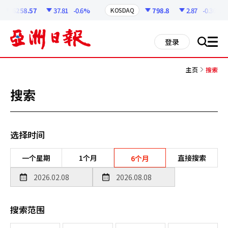
코
인
6258.57
37.81
-0.6%
798.8
2.87
-0.36%
KOSDAQ
정
보
all
登录
搜
men
索
主页
搜索
搜索
选择时间
一个星期
1个月
直接搜索
6个月
搜索范围