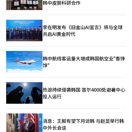
韩中皮肤科研合作
永在前一日举行的记者座谈会上表示，“黄牛问题并非首次出现，
政府正在密切关注相关情况。”他同时指出，若提前公开具体对
策，可能为违规交易者提供规避空间，因此难以对外披露细节，并
强调将尽最大努力避免令人不快的情况发生。 此外，崔辉永还透
露，大众文化交流委员会大众音乐分科中包括HYBE代表参与，双
李在明发布《旧金山AI宣言》将与全球
方保持紧密沟通，如遇紧急事项会直接联系。目前，相关部门正在
共启AI黄金时代
就演出安全及交通管理等问题进行实务层面讨论。 值得关注的
是，针对规模超过1000亿韩元的黄牛票市场，《演出法》及《国
民体育振兴法》部分修正案已于1月29日获得国会通过。修正案明
确全面禁止利用宏程序进行不正当售票行为，并将非法购买及转售
韩中航线客运量大增成韩国航空业"香饽
一并纳入规制范围。
饽"
热浪持续侵袭韩国 首尔4000处避暑中心
投入运行
消息：王毅有望下月访韩 与赵显举行韩
中外长会谈