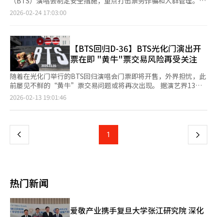
（BTS）演唱会制定安全措施，重点打击票务诈骗和人群管理。预
并加强类似于航空票务的身份验证程序，全面改善票务流通系
首次举办的亚洲艺术特别展。展览将展示韩国文化的深度和多样
计包括外国游客在内的观众将达到26万人，警方将全力确保安全。
2026-02-24 17:03:00
统”。
性，包括郑敾的“仁王霁色图”和金弘道的“秋声赋图”等22件国
首尔警察厅长朴正保在23日的记者会上表示，警方正在持续监控与
宝和宝物。国立现代美术馆的李健熙收藏将展出反映20世纪韩国历
票务相关的犯罪行为，目前已要求删除和屏蔽34个代购和转售帖
史的13件现代杰作，包括金焕基的“山响 19-II-73#307”和白南
子。 警方认为，近期网上出现的代购和高价转售提议可能是诈骗
淳的“乐园”等。特别值得一提的是，李健熙收藏的代表作如李仲
行为。朴厅长警告消费者，代购可能会窃取和滥用个人信息，呼吁
【BTS回归D-36】BTS光化门演出开
燮的“黄牛”和“家族与初雪”、朴寿根的“舂米的女人”、张旭
大家提高警惕。警方还计划打击使用程序抢票、黄牛交易，以及演
票在即 "黄牛"票交易风险再受关注
镇的“渡船”等将与芝加哥观众见面。这些曾是个人收藏的文化遗
出当天可能发生的性犯罪和盗窃等。 为应对大规模人群，警方将
产在2021年由已故李健熙会长的家属捐赠给国家，成为全民的宝
采用“体育场型”管理模式，将活动区域分为四个风险等级区域，
随着在光化门举行的BTS回归演唱会门票即将开售，外界担忧，此
藏。展览名称“韩国国宝”不仅指国家指定的文化遗产，更象征着
并通过29个入口控制密度。根据观众流动路线，还将设置区域管理
前屡见不鲜的“黄牛”票交易问题或将再次出现。 据演艺界13日
全民的珍宝。展览将于7月5日闭幕，随后将移师英国伦敦的大英博
线。 交通管制措施也已具体化。首尔警察厅已请求首尔交通公司
消息，BTS将于3月21日在首尔光化门广场一带举办正规第五张专
页
2026-02-13 19:01:46
物馆，于10月1日至2027年1月31日展出。
让光化门、景福宫和市厅站等三个地铁站不停靠。活动当天，世宗
辑发行纪念演唱会《BTS COMEBACK LIVE：阿里郎》。普通门票
大路、新门安路、钟路、社稷路和栗谷路等主要干道将实施分阶段
预售将于23日晚8时通过NOL Ticket平台进行。 此次预售不设额
一
交通管制。 朴厅长强调，20日的安全措施中期检查会议已重新审
外限制，所有人均可参与。演出总座位规模约为1.5万至1.7万席，
视了整个活动，将优先保障市民安全，集中部署可用人力。 ※ 本
包括站席与指定席，并根据区域进行区分。其中，2000个站席将
上
1
下
报道经人工智能（AI）系统翻译与编辑。
分配给预购新专辑《阿里郎》并通过抽签报名的ARMY会员。 本次
演出将以免费形式举行。不过，鉴于以往免费演出中黄牛交易问题
一
频发，业内普遍担忧类似情况可能重演。2022年，BTS曾为釜山
申办世博会举办免费演出，当时黄牛交易一度猖獗。由于现场检票
页
难度较大，部分VIP门票被炒至最高400万韩元（约合人民币1.9万
热门新闻
元），社交网络（SNS）及开放聊天群中亦出现兜售免费门票的现
象。此外，利用非法程序转移门票或ID等违规操作也屡见不鲜。
在此背景下，外界将目光投向政府监管层面。文化体育观光部长崔
爱敬产业携手复旦大学张江研究院 深化
辉永此前多次指出，黄牛问题属于长期顽疾，亟需系统整治。崔辉