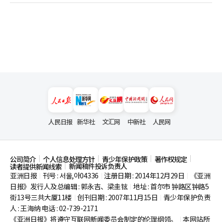
人民日报
新华社
文汇网
中新社
人民网
公司简介
个人信息处理方针
青少年保护政策
著作权规定
新闻稿件投诉负责人
读者提供新闻线索
亚洲日报
刊号 : 서울,아04336
注册日期 : 2014年12月29日
《亚洲
|
|
|
日报》发行人及总编辑 : 郭永吉、梁圭铉
地址 : 首尔市
钟路区钟路5
|
街13号三共大厦11楼
创刊日期 : 2007年11月15日
青少年保护负责
|
|
人 : 王海纳 电话 : 02-739-2171
《亚洲日报》将遵守互联网新闻委员会制定的伦理纲领。
本网站所
|