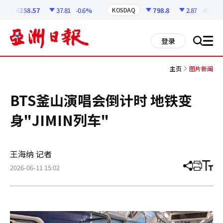
코
인
6258.57
37.81
-0.6%
798.8
2.87
-0.36%
KOSDAQ
정
보
all
登录
搜
men
索
主页
图片新闻
BTS釜山演唱会倒计时 地铁变
身"JIMIN列车"
王海纳 记者
2026-06-11 15:02
分
打
调
享
印
整
文
大
章
小