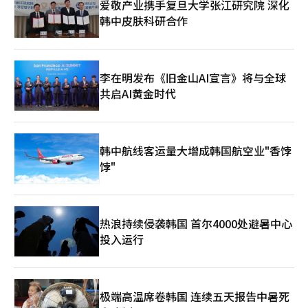
爱敬产业携手复旦大学张江研究院 深化
行。去年11月的“G-STAR 2025”吸引了约20.2万名观众，取得
韩中皮肤科研合作
了外形上的成功。NCSoft、Netmarble、Krafton等主要公司设
立了大型展位展示新作，独立展示吸引了20个国家的80家开发商
参与，扩大了国际性。然而，由于Nexon、Pearl Abyss、Kakao
Games等大公司缺席，展会竞争力受到质疑。因此，今年的G-
STAR将以扩大参展商基础、确保内容多样性和创造实际业务成果
李在明发布《旧金山AI宣言》将与全球
为核心任务。组委会计划通过改善展览结构和多样化参展方式，增
共启AI黄金时代
强其作为产业平台的功能，并通过与游戏文化活动、电竞、韩国游
戏大奖等活动的结合，增强展会的扩展性。※ 本报道经人工智能
（AI）系统翻译与编辑。
韩中航线客运量大增成韩国航空业"香饽
饽"
热浪持续侵袭韩国 首尔4000处避暑中心
投入运行
极端高温席卷韩国 连续五天报告中暑死