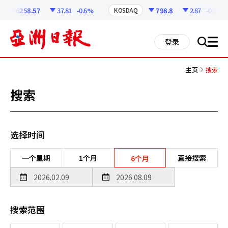
코
인
6258.57
37.81
-0.6%
798.8
2.87
-0.36%
KOSDAQ
정
보
all
登录
搜
men
索
主页
搜索
搜索
选择时间
一个星期
1个月
直接搜索
6个月
搜索范围