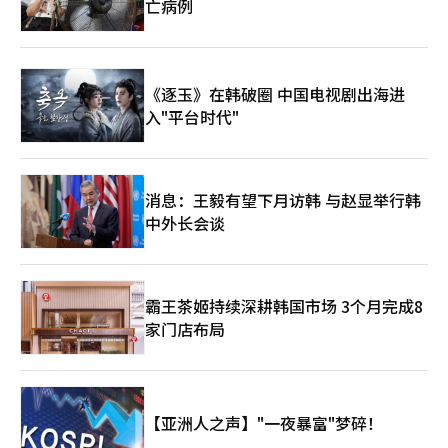
亡病例
《逐玉》在韩破圈 中国电视剧出海进
入"平台时代"
消息：王毅有望下月访韩 与赵显举行韩
中外长会谈
霸王茶姬持续深耕韩国市场 3个月完成8
家门店布局
【亚洲人之声】"一夜暴富"梦碎！