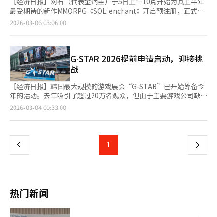
【经济日报】网石（代表金炳圭）于5日上午10点开始为其上半年
最受期待的新作MMORPG《SOL: enchant》开启预注册，正式进
入发布倒计时。该游戏由被誉为韩国MMORPG传奇的《天堂M》核
2026-03-06 03:06:00
心开发团队Alt9制作，吸引了业界的关注。网石通过其官方网站和
应用市场开放了预注册通道。值得注意的是，注册用户将获得“1
字稀有角色名抽奖券”等丰厚奖励。此外，还提供“主神的保护药
水”和“无限体力恢复剂”等初期必备道具。《SOL: enchant》
G-STAR 2026提前申请启动，迎接挑
是Alt9的技术与网石的发行能力结合的项目。Alt9由金孝洙PD领
战
导，团队成员曾在NCsoft成功开发《天堂M》等重要作品。业内人
士分析，Alt9在MMORPG领域的深厚理解和战斗机制、经济系统
【经济日报】韩国最大规模的游戏展会“G-STAR”已开始筹备今
设计的经验将在新作中得到充分体现。去年11月在“G-Star
年的活动。去年吸引了超过20万名观众，但由于主要游戏公司缺
2025”上展示的版本，以“神”为主题的独特世界观和“神
席，展会面临挑战。今年的“G-STAR 2026”将同时面临扩大规
页
2026-03-04 00:33:00
权”系统获得了好评。对于网石来说，在多样化的游戏尝试中，补
模和增强内容的任务。3日，G-STAR组委会宣布，将通过官方网
充传统MMORPG阵容具有重要意义。网石还发布了将于12日举行
站接受“G-STAR 2026”参展商的提前申请，截止日期为下月30
一
的在线展示会的预告视频，视频中金长焕和金孝洙将介绍游戏的核
日。展会将于11月19日至22日在釜山BEXCO举行。提前申请的企
心方向。关键在于差异化。2026年，韩国手机MMORPG市场被认
业可享受10%的展位费折扣，普通申请将于5月26日至7月31日进
上
1
下
为已趋于饱和。专家认为，Alt9如何将《天堂M》的成功公式与
行。即使在申请期间，展位分配完毕后也将提前截止。展会将继续
2026年的趋势相结合，以及网石能否提出用户友好的商业模式，
分为BTC和BTB两部分。BTC将扩大媒体、IP、科技等相关产业
一
将成为成功的关键。网石相关人士表示：“《SOL: enchant》将
的参与，改善观展路线和展馆效率。BTB将通过网络休息室加强面
通过严格的考证和高质量的画面提供超越原作的沉浸感。”并表示
对面会议功能，并引入降低中小企业参与负担的展览方式。今年新
页
将在12日的展示会上公布具体的游戏性和运营计划。※ 本报道经
增的“休息室展位”将为小型企业提供更多业务机会。G-CON会
热门新闻
人工智能（AI）系统翻译与编辑。
议将继续以叙事为主题，扩大游戏创作者与电影、漫画等其他行业
创作者的交流，并邀请全球演讲者进行单一轨道的运营。电竞活
动、角色扮演大奖、韩国游戏大奖、独立展示等活动也将同时举