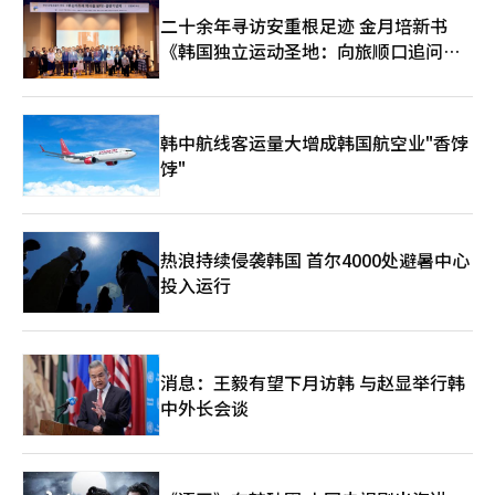
二十余年寻访安重根足迹 金月培新书
《韩国独立运动圣地：向旅顺口追问历
史》出版
韩中航线客运量大增成韩国航空业"香饽
饽"
热浪持续侵袭韩国 首尔4000处避暑中心
投入运行
消息：王毅有望下月访韩 与赵显举行韩
中外长会谈