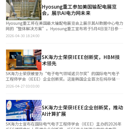
输变电解决方案和超大规模数据中心解决方案，介绍应对全球电力
阿斯麦先进EUV光刻设备对华出口，中国先进制程发展一直受到关
区域电网瓶颈加剧，超高压电缆和变电设备更换需求可能加速实
产业变革的未来战略产品。 LS电气强调直流解决方案的能力，展
Hyosung重工参加美国输配电展览
键设备瓶颈制约。彭博社指出，若华为实现相当于1.4纳米水平芯
现。韩国电缆公司在美国的项目经验不仅有助于获得订单，还可能
示获得UL认证的直流配电板等产品，计划抢占北美直流市场。 公
会，展示AI电力网未来
片量产，将颠覆业界“EUV设备是5纳米以下芯片量产必需”的共
成为未来电力公司项目的资格基础。韩国电缆公司副会长宋钟民也
司近期在北美市场业绩快速增长，第一季度北美销售额约3000亿
识。 不过，市场对于韬(τ)定律的商业化可行性仍存疑。英伟达、
亲临展会，与北美主要电力公司和客户代表会面，检查项目进展并
韩元，同比增长约80%。由于大科技公司增加AI数据中心投资，北
Hyosung重工将在美国最大输配电展览会上展示其AI数据中心电力
AMD等其他企业也在摸索替代摩尔定律的方案。业内人士指出，在
讨论未来合作。宋钟民表示：“北美地区电网投资和可再生能源扩
美市场对减少电力损失的直流解决方案需求增加。 LS电气在其天
网的“整体解决方案”。Hyosung重工宣布将于5月4日至7日参加
缺乏先进光刻设备的前提下，仅依赖架构设计、算法优化等软件层
张同步进行，市场快速增长。我们将基于在美国积累的经验和项
安工厂建立并运营了“DC工厂”，积累了实际应用经验和技术。
在芝加哥举行的“IEEE PES T&D 2026”。此次展览会以“无间断
2026-04-30 18:24:00
面技术，仍难以完全替代硬件制造工艺上的突破。
目，持续在HVDC、海底电缆及老旧电网解决方案等核心领域取得
在超高压输电解决方案方面，展示345kV级超高压变压器、断路
供电，稳定恢复”为主题，Hyosung重工将展示连接电力网现在
成果。”※ 本报道经人工智能（AI）系统翻译与编辑。
器、开关和STATCOM等核心电力设备，强调从发电厂到变电站、
与未来的最佳解决方案。主要展品包括全球最大容量800kV 7000A
工业厂房、大型建筑和数据中心的全套解决方案能力。 随着北美
GCB、下一代数据中心核心电力解决方案SST、国内首个自主开发
地区老旧电网更换和AI产业增长带来的新电力基础设施投资增加，
成功的电压型HVDC、增强数据中心和可再生能源电力稳定性的
SK海力士荣获IEEE创新奖，HBM技
公司计划通过此次展会展示从超高压到配电的广泛产品组合，抢占
STATCOM等。展出的800kV 7000A GCB是今年3月开发的专为美
术领先
市场机会。 数据中心解决方案方面，展示专为超大规模数据中心
国出口的型号，通过优化设计，在保持与5000A产品相同尺寸的同
设计的高可靠性配电系统和高效电力设备。随着AI扩展，北美地区
时，成功处理7000A的巨大电流。此外，Hyosung重工全球首创的
SK海力士荣获被誉为“电子电气领域诺贝尔奖”的国际电气电子
数据中心投资激增，对稳定电力供应和能源效率的高端电力解决方
22.9kV SST子模块也将展出，SST显著提高数据中心电力效率。
工程师学会（IEEE）企业创新奖。这是韩国企业首次在纯存储领
案需求迅速增长。 LS电气计划基于其项目经验和供应业绩，提升
Hyosung重工计划在电力需求预计激增的当地市场中，最大化其
域获此殊荣，标志着SK海力士的技术被全球认可。 SK海力士在美
2026-04-27 03:03:00
客户信任度，进一步巩固其在北美数据中心电力市场的核心地位。
超高压变压器和断路器等传统电力设备的竞争力，同时展示SST、
国举行的“2026 IEEE颁奖典礼”上获得了企业创新奖。IEEE是全
LS电气相关人士表示：“此次展会将再次展示LS电气在下一代电
HVDC等下一代技术，强化其“整体解决方案提供商”的形象。
球最具权威的学术组织之一，拥有来自160个国家的40多万名专
力市场的核心解决方案能力，我们将加速进军北美市场，凭借差异
Hyosung重工的相关人士表示：“通过此次展览会，我们将向电
家。该奖项严格评估技术的完整性及其对人类产业和社会发展的影
化竞争力在直流时代成为市场的游戏规则改变者。”※ 本报道经
力行业的相关人士证明Hyosung重工是AI电力网建设最可靠的合作
响。 此次获奖是对SK海力士自2009年开始开发高带宽存储器
SK海力士荣获IEEE企业创新奖，推动
人工智能（AI）系统翻译与编辑。
伙伴。我们将结合积累的电力基础设施技术和未来解决方案，引领
（HBM）以来，稳定量产并推动全球人工智能生态系统建设的认
AI计算扩展
美国市场的变革。”IEEE PES T&D是由IEEE主办的全球展览和学
可。 SK海力士是首个在半导体领域获得IEEE奖的韩国企业，解决
术会议，每两年举办一次，吸引全球800多家公司参与，分享电力
了AI计算中的数据瓶颈问题，获得学界和业界的高度评价。此前，
SK海力士宣布在国际电气电子工程师学会（IEEE）主办的2026年
行业趋势和解决方案。※ 本报道经人工智能（AI）系统翻译与编
三星电子曾因WiMAX技术在2010年获得IEEE企业创新奖，提升了