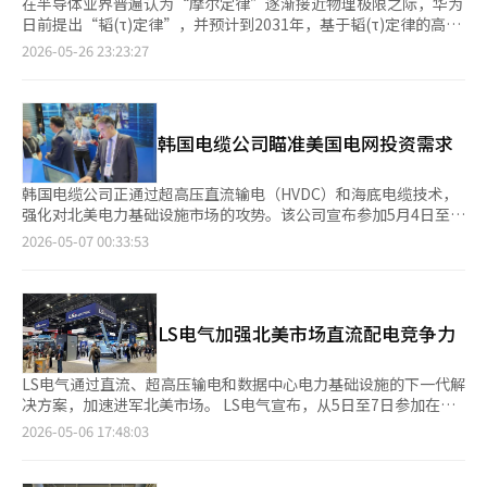
在半导体业界普遍认为“摩尔定律”逐渐接近物理极限之际，华为
日前提出“韬(τ)定律”，并预计到2031年，基于韬(τ)定律的高端
芯片晶体管密度将达到1.4纳米制程的同等水平。 日前在电气电子
2026-05-26 23:23:27
工程师学会（IEEE）举办的国际电路系统研讨会上，华为半导体
业务总裁何庭波发表题为《半导体新路径探索与实践》主题演讲，
发表指导半导体产业发展的全新理论框架——韬(τ)定律，提出
以“时间(τ)缩微”替代“几何缩微”作为半导体与电子系统演进
韩国电缆公司瞄准美国电网投资需求
的新指导原则，通过逻辑折叠等创新技术，持续压缩信号传播时
延，不断提升晶体管密度，从而实现半导体与电子系统的持续演
进。 传统的摩尔定律由英特尔创始人戈登·摩尔于1965年提出，
韩国电缆公司正通过超高压直流输电（HVDC）和海底电缆技术，
指出集成电路上可容纳的晶体管数量大约每18至24个月增加一
强化对北美电力基础设施市场的攻势。该公司宣布参加5月4日至7
倍，性能随之提升一倍，而成本相应下降一半。这一定律揭示了信
日在美国芝加哥举行的2026 IEEE PES T&D展会，这是美国最大规
2026-05-07 00:33:53
息技术进步的指数增长规律，被视为半导体业界的金科玉律，但在
模的输配电行业活动。在此次展会上，韩国电缆公司重点展示了
纳米级芯片上盲目增加晶体管密度已变得越来越困难。 据华为透
HVDC电缆、海底电缆及老旧电网更换技术。由于北美地区电力需
露，集团过去6年间基于韬(τ)定律已设计并量产381种半导体产
求增长、可再生能源扩张及现有电网老化，该公司集中展示了在这
品，并计划于今年秋季推出首款全面采用逻辑折叠技术的麒麟芯
些领域的解决方案。公司特别强调了HVDC领域，基于在美国获得
LS电气加强北美市场直流配电竞争力
片。华为还提出，基于韬(τ)定律的晶体管密度将在2031年达到相
的320kV HVDC电缆经验，推出了525kV地埋电缆和海底电缆解决
当于1.4纳米工艺的水平。 何庭波表示，华为已经找到了可持续发
方案，展示其在长距离大容量输电市场的竞争力。此外，公司还介
展的进化之路，无需依赖荷兰阿斯麦（ASML）的极紫外光刻机
绍了海底电缆业务扩展计划，包括2027年完工的唐津海底电缆二
LS电气通过直流、超高压输电和数据中心电力基础设施的下一代解
（EUV）仍可显著提升芯片制造能力。 《南华早报》称，华为及中
厂建设情况，并展示了海上风电专用铺设船“Palos”和海底电缆
决方案，加速进军北美市场。 LS电气宣布，从5日至7日参加在美
芯国际与台积电之间的技术差距约为5年，目前业界普遍预计台积
施工公司“韩国海洋工程”的能力。老旧电网更换解决方案也是主
国伊利诺伊州芝加哥麦考密克广场举办的北美最大电力能源展会
2026-05-06 17:48:03
电将在2028年下半年量产1.4纳米工艺，三星电子则预计于2029年
要展品之一，这项技术利用现有管道提高输电容量，适合美国市
IEEE PES T&D 2026，展示针对北美市场的核心电力解决方案。
实现相关量产。若华为目标能够兑现，意味着中国先进半导体与全
场。随着AI数据中心扩张和电气化趋势，相关设备需求快速增长。
LS电气以30个展位（278.7㎡）参展，展示直流解决方案、超高压
球领先企业之间的技术差距可能进一步缩小。 由于美国长期限制
业内分析指出，AI数据中心集中在弗吉尼亚和德克萨斯等地，导致