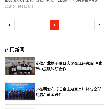
IEEE颁奖典礼上获得企业创新奖。IEEE是全球顶尖的技术专家组
辑。
韩国在移动通信领域的地位。 SK海力士的HBM于2013年12月与
织，其颁奖典礼已有百年历史，表彰在技术创新和社会进步方面的
页
2026-04-26 19:24:47
AMD合作首次亮相。尽管初期因工艺复杂和技术限制被视为“非主
杰出贡献。企业创新奖自1986年起颁发，表彰通过创新技术推动
流技术”，但SK集团会长崔泰源看好其潜力，持续投入数十万亿
产业和社会发展的企业。SK海力士首次获得此奖项。SK海力士表
一
韩元进行研发，最终实现了硅通孔（TSV）和MR-MUF等工艺创
示，公司通过稳定量产各代高带宽内存（HBM），促进全球AI计算
新，成为英伟达等全球科技巨头的核心合作伙伴。 今年2月，崔会
生态系统的发展，并提供突破AI平台性能限制的关键内存解决方
上
1
下
长在美国跨太平洋对话（TPD）活动中表示：“这种怪物芯片
案，成为全球AI市场的可信赖伙伴。此次获奖是对HBM创新和应用
（HBM）为公司带来了巨大利润，目前利润率超过60%。” 这种
推动AI计算扩展的认可，SK海力士在全球AI市场中率先提供创新
一
技术专注带来了显著的业绩成果。今年第一季度，SK海力士实现
HBM解决方案，并及时响应客户需求。在崔泰源SK集团会长强调
了52.5763万亿韩元的销售额和37.6103万亿韩元的营业利润，连
长期技术竞争力的管理方针下，公司持续扩大与美国大型科技公司
页
续四个季度创下历史新高。根据证券市场的预测，SK海力士今年
的AI基础设施合作，这也是获奖的重要因素。安贤开发总裁代表公
热门新闻
的年销售额有望达到358.0370万亿韩元，营业利润最高可达277.7
司出席颁奖典礼并领奖。他表示：“代表不断挑战技术极限并取得
万亿韩元。如果预测成真，SK海力士将超越微软（245万亿韩元）
突破的SK海力士员工领奖感到荣幸。我们将继续与全球客户和合
和字母表（240万亿韩元），跻身全球第四。※ 本报道经人工智能
作伙伴紧密合作，创造市场所需的价值，成为引领AI创新的一流企
爱敬产业携手复旦大学张江研究院 深化
（AI）系统翻译与编辑。
业。”※ 本报道经人工智能（AI）系统翻译与编辑。
韩中皮肤科研合作
李在明发布《旧金山AI宣言》将与全球
共启AI黄金时代