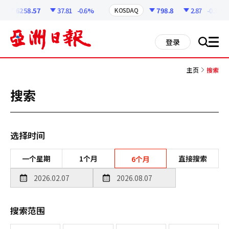
코
인
6258.57
37.81
-0.6%
798.8
2.87
-0.36%
KOSDAQ
정
보
all
登录
搜
men
索
主页
搜索
搜索
选择时间
一个星期
1个月
直接搜索
6个月
搜索范围