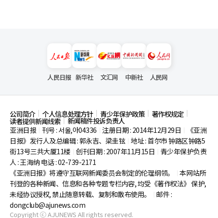
人民日报
新华社
文汇网
中新社
人民网
公司简介
个人信息处理方针
青少年保护政策
著作权规定
新闻稿件投诉负责人
读者提供新闻线索
亚洲日报
刊号 : 서울,아04336
注册日期 : 2014年12月29日
《亚洲
|
|
|
日报》发行人及总编辑 : 郭永吉、梁圭铉
地址 : 首尔市
钟路区钟路5
|
街13号三共大厦11楼
创刊日期 : 2007年11月15日
青少年保护负责
|
|
人 : 王海纳 电话 : 02-739-2171
《亚洲日报》将遵守互联网新闻委员会制定的伦理纲领。
本网站所
|
刊登的各种新闻、信息和各种专题专栏内容, 均受《著作权法》
保护,
未经协议授权, 禁止随意转载、复制和散布使用。
邮件 :
|
dongclub@ajunews.com
Copyright ⓒ AJUNEWS All rights reserved.