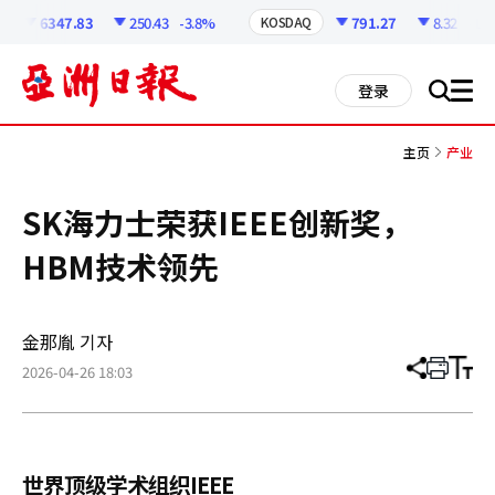
코
인
6347.83
250.43
-3.8%
791.27
8.32
-1.04
KOSDAQ
정
보
all
登录
搜
men
索
主页
产业
SK海力士荣获IEEE创新奖，
HBM技术领先
金那胤 기자
2026-04-26 18:03
分
打
调
享
印
整
文
大
章
小
世界顶级学术组织IEEE