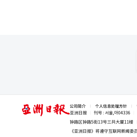
亚
公司简介
个人信息处理方针
洲
亚洲日报
刊号 : 서울,아04336
|
|
日
报
钟路区钟路5街13号三共大厦11楼
《亚洲日报》将遵守互联网新闻委