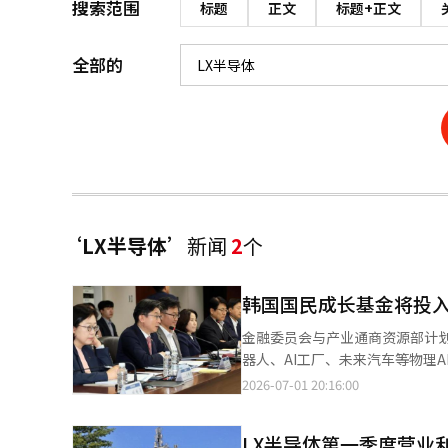
搜索范围
标题
正文
标题+正文
全部的
‘LX半导体’
新闻
2
个
韩国国民成长基金将投入
金融委员会与产业通商资源部计划
器人、AI工厂、未来汽车等物理
员会与产业部于1日在产业银行总
2026-07-01 20:16:00
及项目的发掘与支持方案。M.AX
金融合作项目。产业部通过M.A
LX半导体第一季度营业利
企业的大规模投资与规模化发展。