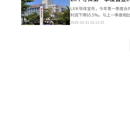
特）、机器人（斗山机器人、元
LX半导体宣布，今年第一季度合并销
企业，分享了各自的成长战略。金
利润下降65.5%。与上一季度相
等参与。金融委员会计划与产业部
税政策不确定性，客户增加库存需
2026-05-01 02:15:35
有前景的领先企业和大型项目。特
半导体（PMIC）的研发，以技
域，提供约16万亿韩元的资金。首
联盟的AI工厂分会，承担在超长
了引领AI时代，除了支持研发外
由于AI转型的投资需求超出了单
示：“我国多样化且高水平的制造
民成长基金将成为实现韩国在物理