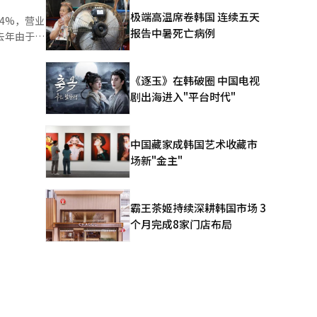
领域的主要
极端高温席卷韩国 连续五天
.4%，营业
、우리은행
报告中暑死亡病例
。去年由于关
主要市场的
和电源管理
等六个领
了M.AX
《逐玉》在韩破圈 中国电视
致认为，为
剧出海进入"平台时代"
耐心资本。
李亿权表
要作用。国
中国藏家成韩国艺术收藏市
场新"金主"
霸王茶姬持续深耕韩国市场 3
个月完成8家门店布局