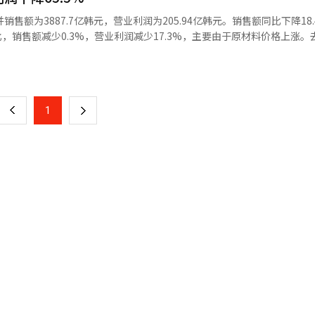
益机器人）、未来汽车（现代摩比斯、LX半导体、麦格纳芯片半导体）等
售额为3887.7亿韩元，营业利润为205.94亿韩元。销售额同比下降18
融界则有产业银行、企业银行、农协金融控股、KB国民银行、 하나은행
比，销售额减少0.3%，营业利润减少17.3%，主要由于原材料价格上涨
的M.AX联盟联动，共同发掘AI工厂、机器人、未来汽车、国防等物理AI
求，导致基数效应影响。LX半导体计划继续专注于驱动IC、定时控制器
页
别是将在与物理AI相关的AI、机器人、未来汽车、国防、半导体和电池
术优势扩大市场。※ 本报道经人工智能（AI）系统翻译与编辑。
个M.AX投资项目为LS电缆的超高压海底电缆生产厂扩建项目。LS电缆参与
一
距离、高重量海底电缆生产及质量检测工序中引入AI的任务。与会企业一
，还必须提供大规模设施投资、验证基础设施建设和全球市场拓展等长期
上
1
下
个企业的承受能力，因此政策金融的角色显得尤为重要。金融委员会主席
现场所实现的物理AI，将在提升生产力和创造新的增长动力方面发挥重
一
AI领域跃升为全球领先者的手段，并促进民间投资。”
页