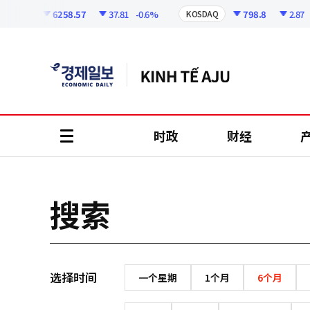
코
인
6258.57
37.81
-0.6%
798.8
2.87
-
KOSPI
KOSDAQ
정
보
时政
财经
all
menu
搜索
选择时间
一个星期
1个月
6个月