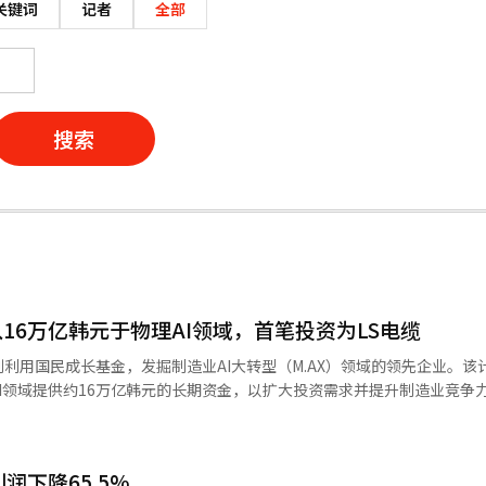
关键词
记者
全部
搜索
16万亿韩元于物理AI领域，首笔投资为LS电缆
利用国民成长基金，发掘制造业AI大转型（M.AX）领域的领先企业。该
AI领域提供约16万亿韩元的长期资金，以扩大投资需求并提升制造业竞争
部召开了“国民成长基金-M.AX前沿项目”公私合营座谈会，讨论了物理A
前沿项目是一个旨在培育机器人、AI工厂、未来汽车等M.AX领域领先企业
X联盟支持制造企业的AI转型与技术创新，金融委员会则通过国民成长基金
润下降65.5%
参加座谈会的企业包括：AI工厂（LS电缆、CJ大韩通运、理水佩塔西斯