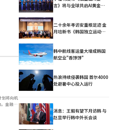
言》将与全球共启AI黄金时
代
二十余年寻访安重根足迹 金
月培新书《韩国独立运动圣
地：向旅顺口追问历史》出
版
韩中航线客运量大增成韩国
航空业"香饽饽"
热浪持续侵袭韩国 首尔4000
处避暑中心投入运行
计划将向机
力。金融委
I领先企业
消息：王毅有望下月访韩 与
的产业与
赵显举行韩中外长会谈
支持有前景
、大成海