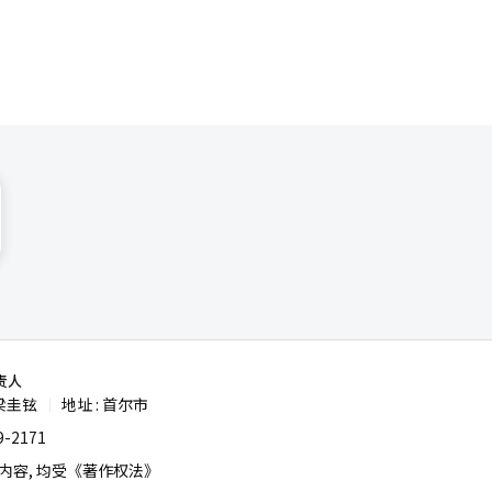
责人
梁圭铉
地址 : 首尔市
|
-2171
容, 均受《著作权法》