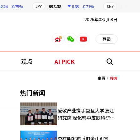
.24
-0.75%
893.38
6.38
-0.71%
209.17
JPY
CNY
2026年08月08日
登录
weibo
weixin
youtube
观点
AI PICK
搜
索
主页
搜索
热门新闻
爱敬产业携手复旦大学张江
研究院 深化韩中皮肤科研合
作
李在明发布《旧金山AI宣