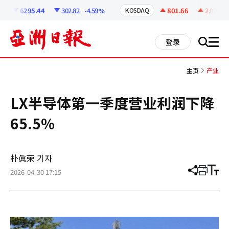
코
인
6295.44
302.82
-4.59%
801.66
2.07
+0.
KOSDAQ
정
보
all
登录
搜
men
索
主页
产业
LX半导体第一季度营业利润下降
65.5%
朴眞荣 기자
2026-04-30 17:15
分
打
调
享
印
整
文
大
章
小