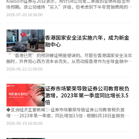
Kiwoom证券在20日表示，预计SM公司第二季度的业绩将超出市
场预期。该公司维持“买入”评级，但考虑到下半年营销费用的增
加，将目标价下调至11万韩元。 Kiwoom证券的研究员林秀珍表
2026-07-20 16:56:00
示：“预计第二季度合并营业收入将达到3494亿韩元，同比增长
15.3%，营业利润将达到560亿韩元，同比增长17.5%，将超出市
场共识。” 良好的业绩主要得益于商品企划（MD）部门的推动。
包括快闪店的扩展、第一季度‘愿望烘焙’的预售量出货，以及现
香港国家安全法实施六年，成为新金
有艺人知识产权（IP）的演出MD销售等都对业绩产生了积极影
融中心
响。然而，由于Super Junior和EXO等高年限IP的活动集中，预计
盈利能力将有所下降。 下半年，由于新人出道和aespa在西方市场
“‘香港已死’的预测被证明是错误的。尽管在香港国家安全法实
的拓展，预计营销费用将增加，短期内盈利压力加大。林研究员解
施时，外界担心西方资本会流失，从而动摇香港作为全球金融中心
释道：“aespa的北美和欧洲巡演更注重在西方市场的品牌扩展和
的地位，但香港却吸引了来自中国大陆及中东、东南亚的资金，重
2026-06-22 21:08:00
营销，而非立即的盈利。” 她还表示：“第四季度新男团SMTR25
新塑造为新的国际金融中心。 下个月1日是香港回归中国29周年，
的出道以及2027年上半年的大规模世界巡演周期将成为未来业绩
也是香港国家安全法实施6周年。香港时事周刊《亚洲周刊》最近
可见性的催化剂。”并指出：“应关注明年将全面展开的投资回收
指出：“香港正在建立新的国际化模式”，并表示“中东、中央亚
证券市场繁荣导致证券公司教育税负
期，而非短期业绩。”※ 本报道经人工智能（AI）系统翻译与编
洲和东南亚的资本正通过香港与中国大陆和世界相连。”分析认
激增，2023年第一季度同比增长3.5
辑。
为，随着美国和欧洲资本的撤离，中国大陆及中东、亚洲资金填补
倍
了这一空白，香港的金融格局正在发生变化。 香港地位的变化在
各项指标中得到了验证。香港经济正在复苏。今年第一季度，香港
◆亚洲经济主要新闻 ▷证券市场繁荣导致证券公司教育税负激
的国内生产总值（GDP）增长了5.9%，创下近五年来的最高季度
增……2023年第一季度，同比增加3.5倍 - 根据6月18日金融投资
增长率。 在全球咨询公司波士顿咨询集团（BCG）发布的《2026
行业的消息，国内主要大型证券公司（包括Kiwoom、NH、
2026-06-19 16:56:00
年全球资产报告》中，香港超越瑞士，成为全球最大的跨境资产管
Meritz、Shinhan）在2023年第一季度的教育税缴纳额估计为684
理中心。香港的跨境资产管理规模达到2.95万亿美元（约合452万
亿5599万韩元，较去年同期的196亿6733万韩元增长了3.48倍。 -
亿人民币），超过瑞士的2.24万亿美元。 特别是，香港管理的跨境