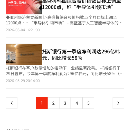
高盛将韩国综合股价指数目标上调至
▷中国：进出口动态（5月） ▷德国：工业生产（4月）、进出口
▷DL E&C从韩国东南电力获得约4999亿韩元规模的济州清洁能源
存价格的上涨也使得其营业利润率有望超过第一季度的水平。有观
响，如今则成为人工智能基础设施扩展的关键企业，地位发生了变
12000点，称“半导体引领市场”
统计（4月） ▷美国：小企业信心指数（5月）、进出口统计（4
综合发电厂动力块及附属设备的条件性采购合同。 ▷汉솔技术决定
点认为，第二季度的营业利润率可能会突破70%，接近80%。 两
化。 - 在韩国，三星电子和SK海力士引领着股市，而在美国，英伟
月）、现有住宅销售数量（5月）※ 本报道经人工智能（AI）系统
为提高经营效率和改善财务结构，出售总额640亿韩元的忠北横城
家公司业绩改善的关键在于HBM与通用内存的双重强劲表现。去
达几乎主导了市场。英伟达最近的市值突破5.2万亿美元，成为全
◆亚州经济主要新闻 ▷高盛将综合股价指数12个月目标上调至
翻译与编辑。
工厂土地及建筑物。 ◆基金动态（截至4日，不包括ETF） ▷国内
年，AI内存的繁荣主要集中在HBM上，但今年随着推理型AI服务的
球市值第一的企业。 - 在日本，人工智能也在改变股市格局。主角
12000点……“半导体引领市场” - 高盛基于人工智能半导体的繁
股票型：1025亿韩元 ▷海外股票型：-223亿韩元 ◆今日（8日）
普及，服务器用D램和闪存的需求也在迅速增加。随着AI学习向推
是NAND闪存制造商Kioxia Holdings。丰田汽车作为日本制造业
荣和企业业绩改善，将综合股价指数的12个月目标从9000点上调
2026-06-04 16:21:00
主要日程 ▷日本：GDP增长率（第一季度） ▷德国：工厂订单（4
理转变，数据中心所需的内存种类也在扩大。 主要服务器客户因
的象征，一直以来是市值第一的企业。然而，最近Kioxia的股价大
至12000点。 - 目前的指数水平显示出约36%的进一步上涨空间，
月） ▷欧元区：Sentix投资者信心指数（6月） ▷美国：就业趋势
担心第三季度可能出现供应短缺，正积极提前采购通用D램和高容
幅上涨，打破了这一格局。 - Kioxia的股价在交易中一度上涨超过
增强了对韩国股市的乐观预期。 - 以三星电子和SK海力士为中心的
指数（5月）※ 本报道经人工智能（AI）系统翻译与编辑。
量闪存，这一预购趋势也对第二季度的价格谈判产生了影响。 汇
7%，市值一度突破45万亿日元，因而超越丰田，成为日本上市公
人工智能半导体供应链主导了韩国股市的上涨，韩国和台湾被视为
率也成为业绩的有利因素。内存半导体的美元结算比例较高，韩元
司市值第二的企业。 ◆主要报告：消费品、金融和材料设备的供
亚洲股市反弹的核心动力。 - 高盛分析认为，尽管中东地缘政治风
托斯银行第一季度净利润达296亿韩
与美元汇率保持高位时，韩元折算的销售额和利润将增加。此外，
需解构 - 前一天，科斯达克的材料设备板块表现活跃。最近一个
险导致能源价格波动，韩国股市仍表现出相对强大的韧性。 - 然
元，同比增长58%
由于半导体行业固定成本负担较重，在价格上涨的情况下，销售增
月，科斯达克中市值比重增加的行业包括半导体、机械和IT硬件，
而，高盛警告，由于杠杆ETF资金流入扩大和人工智能半导体股票
长迅速转化为利润。 关键在于下半年是否能维持供需紧张的局
人工智能的热潮正在向科斯达克扩散。 - 最近，美国和日本等地的
的集中现象，短期内可能面临过热和调整的风险。 ◆前交易日主
托斯银行在客户数量增加的推动下，业绩显著改善。 托斯银行于
面。SK海力士正在通过青州M15X、龙仁集群和美国先进封装投资
材料设备股票表现强劲，但国内由于半导体大盘股的供需集中而受
要报告 梅里茨证券：“现代摩比斯，期待阿特拉斯量产受益……
29日宣布，今年第一季度净利润为296亿韩元，同比增长58%（去
等措施，扩大中长期生产能力。三星电子也在以HBM4和HBM4E
到压制，今天出现反弹。 - 在市场活跃政策和国民成长基金执行的
目标价上调” - 梅里茨证券基于现代摩比斯的人形机器人阿特拉斯
年同期为187亿韩元）。 总客户数达1487万人，同比增长19.3%
页
2026-05-29 20:14:00
为核心，力争在下一代AI内存市场中恢复主导地位。 业内一位人士
期待下，最近三个月外资和养老金共同净买入的科斯达克行业包括
用执行器业务的成长性，将目标股价上调至90万韩元，并维持“买
（去年同期为1247万人）。截至4月底，客户数已突破1500万。月
表示：“第一季度是半导体超级周期通过数字得到验证的季度，而
IT硬件和银行。 ◆收盘后（4日）主要公告 ▷新永证券决定回购约
入”评级。 - 现代摩比斯计划从波士顿动力公司引进阿特拉斯执行
活跃用户数（MAU）在3月底为1020万，5月底达到1100万。 第一
一
第二季度则显示出这一趋势不是短期反弹。”他指出：“不仅
1万亿韩元的自家股票，以提升股东价值。 ▷OSPI决定每股0.5股
器技术，在美国建立本地量产基地，并预计从2027年开始确认收
季度贷款余额为15兆5047亿韩元，同比增长4.4%。托斯银行表
HBM，通用D램和闪存的价格也在同步上涨，因此今年的全年营业
的无偿增发。 ▷TSCIENTIFIC进行30亿韩元的第三方配售增资。
入。 - 未来不仅限于执行器，还将扩展到传感器和控制器等业务领
示，基于自有信用评估模型（TSS 3.0）和专业审查模型，已提升
利润预期仍有继续上调的可能。”※ 本报道经人工智能（AI）系统
上
1
下
2
3
4
5
▷科隆移动集团以617亿韩元收购AutoHubSelca的股份。 ◆基金
域，预计将成长为机器人核心部件的综合供应商。 - 梅里茨证券预
风险管理体系。 贷款组合也实现多元化。由于个人经营者担保贷
翻译与编辑。
动态（截至2日，不包括ETF） ▷国内股票型：-3077亿韩元 ▷海
计，若到2028年实现执行器生产目标35万个，相关收入将达到
款和租赁保证金贷款的增长，担保贷款在整体贷款中的比例达
一
外股票型：-229亿韩元 ◆今天（5日）主要日程 ▷韩国：经常账户
5250亿韩元，EBITDA为1575亿韩元。 ◆市场收盘后（3日）主要
38.5%，较去年同期的25.6%上升了12.9个百分点。 托斯银行在第
（4月） ▷欧元区：GDP增长率（第一季度） ▷美国：就业报告
公告 ▷ 标准普尔将LG电子信用评级上调至BBB+ ◆基金动态（截
一季度推出了专业职业者贷款和利率稳定的租赁贷款，并计划在年
（5月）、消费者信贷（4月）※ 本报道经人工智能（AI）系统翻
页
至1日，不包括ETF） 国内股票型 -1138亿韩元 海外股票型 -579
内推出住房抵押贷款。 存款余额为29兆455亿韩元。今年1月，托