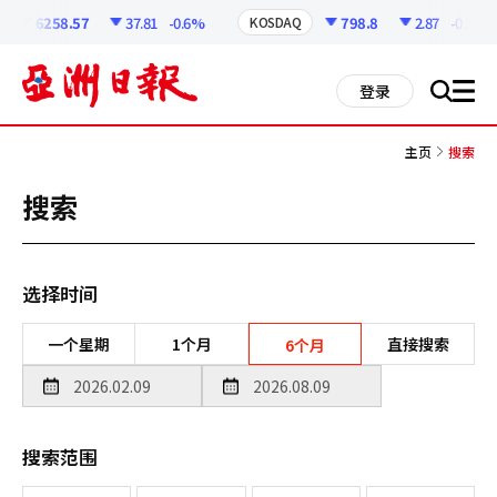
코
인
6258.57
37.81
-0.6%
798.8
2.87
-0.36%
KOSDAQ
정
보
all
登录
搜
men
索
主页
搜索
搜索
选择时间
一个星期
1个月
直接搜索
6个月
搜索范围