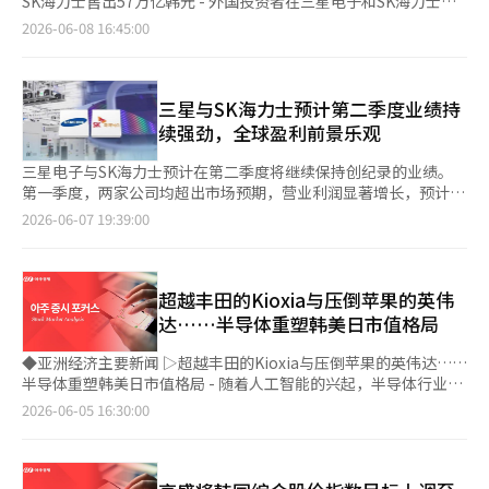
SK海力士售出57万亿韩元 - 外国投资者在三星电子和SK海力士的
东南亚资本也在向香港聚集。《亚洲周刊》指出：“目前有超过10
社“以2543亿韩元追加收购日本子公司股份……持股比例100%”
也从过去平均的130%上升至今年的364%。 问题在于，现行教育
紧政策的担忧，同时超大规模企业考虑增资的消息也引发了AI盈利
卖出力度惊人。 - 最近一个月，外国投资者在韩国股市净卖出约69
家海外企业正在推动在香港上市，其中许多是来自越南、印度尼西
2026-06-08 16:45:00
▷车生物科技“收购600亿韩元的Pium AIFuture Healthcare新技
税法下的税基并不是证券公司实际获得的净利润。银行的外汇及衍
能力的争议。 - 主导股三星电子和SK海力士遭受重创，三星电子下
万亿韩元，其中卖出主要集中在三星电子和SK海力士。个人和机
亚和泰国的科技、食品饮料和金融科技企业。”过去十年，约150
术金融投资基金股份” ◆基金动态（截至6月17日，不包括ETF）
生品交易是基于净利润（即收益与损失的总和）来征收教育税，而
跌10.18%至295500韩元，SK海力士下跌7.68%至1911000韩元。
构投资者通过大规模净买入，帮助维护KOSPI指数在8000点以上。
家东南亚企业在香港上市，筹集资金总额达到43亿美元。 此外，
▷国内股票型：+4981亿韩元 ▷海外股票型：-2638亿韩元 ◆今日
证券公司的证券交易则是仅对单笔交易产生的收益（交易收益）进
- 特别是个人投资者集中投资的单一股票杠杆ETF受到主导股大幅
- 根据韩国交易所的数据，从5月7日至6月5日，外国人在韩国证券
香港在数字金融领域也积极布局。香港金融管理局去年8月实施了
（6月19日）主要日程 ▷韩国：生产者物价指数（5月） ▷日本：
行合并计算，不允许抵扣损失（交易损失）。 在证券公司为市场
下跌的直接冲击，当天三星电子和SK海力士的单一股票杠杆和反
市场（KOSPI）净卖出69万4001亿韩元。在此期间，个人投资者
三星与SK海力士预计第二季度业绩持
稳定币条例，并向汇丰等主要金融机构发放了稳定币发行许可证。
消费者物价指数（5月） ▷英国：零售销售（5月）※ 本报道经人
做市和ETF价格稳定提供流动性的过程中，为了规避价格波动风
向ETF的交易金额达到了8兆192亿韩元。 ◆主要报告：1550韩元
净买入56万4367亿韩元，机构投资者净买入12万109亿韩元，成
预计与港元和离岸人民币资产挂钩的稳定币发行将正式启动。在传
续强劲，全球盈利前景乐观
工智能（AI）系统翻译与编辑。
险，必须进行基础资产股票的买卖对冲交易。即使最终获得的实际
以上的汇率显得过高 - 美元/韩元汇率飙升，政府通过直接和间接
功吸纳了外国人的抛售。 - 外国人的卖出主要集中在半导体大型股
统金融与数字资产连接的新金融基础设施建设竞争中，香港也被认
净损益微乎其微，税务机关仍然会基于未扣除损失的总交易收益来
干预暂时控制了急剧上涨的势头。 - 预计短期内将出现波动性市
中。净卖出第一位的是三星电子，卖出金额为30万1158亿韩元，
为走在了前列。 《亚洲周刊》评价道：“过去香港的国际化依赖
三星电子与SK海力士预计在第二季度将继续保持创纪录的业绩。
征税。因此，市场波动性越大，实际净损益与教育税税基之间的差
场：△美国物价因素和美联储的利率政策不确定性 △美国与伊朗
SK海力士的卖出金额为27万3227亿韩元。仅这两只股票的卖出总
于美国和欧洲等西方资本，而现在则正在向涵盖中国大陆、东南
第一季度，两家公司均超出市场预期，营业利润显著增长，预计全
距就越大。即使最终记录净损失，只要存在交易收益，就必须缴纳
之间的谈判结果 △日本政府可能重新干预外汇市场 △外国人在韩
额就达57万4385亿韩元，占外国人净卖出规模的绝大部分。 ◆主
亚、中央亚洲和中东等新兴市场的多极结构转型，形成了香港独特
年将跻身全球盈利最高企业行列，第二季度的趋势似乎也不会减
2026-06-07 19:39:00
教育税。 政府在今年2月修订了教育税法实施条例，仅允许国债进
国股票市场的持续卖出与政府间的博弈。 - 尽管存在可能刺激美
要报告：突然变冷的市场气氛 - 在国内股市周五大幅下跌后，受美
的新国际化模式。”※ 本报道经人工智能（AI）系统翻译与编辑。
弱。 根据业内消息，证券界预计三星电子与SK海力士在第二季度
行损益抵扣。然而，股票和ETF市场并未被纳入这一范围。随着国
元/韩元汇率上涨的不安因素，但1550韩元以上的汇率被认为是过
国就业数据意外影响，KOSPI200夜间期货再次下跌8%，市场余震
的合计营业利润有可能超过150万亿韩元。若将第一季度的业绩简
内股票型ETF的净资产从2024年底的35万亿韩元增长至前一天的
高的水平，预计在伊朗不确定性缓解时，美元/韩元汇率将回落至
加剧。同时，美国股市的低点持续下移，买入势头缺失。 - 周末期
单年化，三星电子被认为在全球排名前1至2位，而SK海力士则在
260万亿韩元，市场规模大幅扩大，但大型公司的税负却加重。 一
1400韩元中后期。 ◆市场收盘后（8日）主要公告 ▷三星电子公
间，市场投资情绪恢复的材料有限，因此周初可能出现不利反应。
前5位左右，第二季度的预期进一步上升，原有的期待正在逐步实
超越丰田的Kioxia与压倒苹果的英伟
位大型证券公司人士表示：“教育税是按月和季度进行分摊估算，
布上一季度确认业绩，合并销售额为133兆8734亿韩元，营业利润
- 在牛市调整时，通常上涨最多的地方会出现最大下跌，尽管市场
现。 三星电子预计在第二季度，半导体业务将继续推动整体业
达……半导体重塑韩美日市值格局
年末时再根据最终确定的税基进行调整。通常，随着年末税基的确
为57兆2328亿韩元，净利润为47兆2253亿韩元。 ▷三星重工从大
主导叙事的AI相关领域显然表现不佳。 - 本周的关键变量包括定于
绩。市场普遍认为，三星电子的第二季度营业利润可能会增至80万
定，税额往往不是减少而是增加，因此考虑到下半年的累积效应，
洋洲地区船东处获得约3855亿韩元的LNG运输船建造订单。 ▷HD
12日的SpaceX上市及市场反应、美国5月消费者物价指数（CPI）
亿韩元的后期。分析指出，通用D램和闪存价格的上涨已经开始显
◆亚洲经济主要新闻 ▷超越丰田的Kioxia与压倒苹果的英伟达……
今年的最终合计税额可能会远超预期。” 他还表示：“政府虽然
现代重工从欧洲船公司获得总额为3607亿韩元的VLGC两艘建造订
发布，以及Oracle和Adobe的业绩发布。 - 特别是市场关注Oracle
现，同时HBM的销售也在扩大，设备解决方案部门的盈利占比显
半导体重塑韩美日市值格局 - 随着人工智能的兴起，半导体行业受
在推动股市活跃政策，但实际上却对支撑市场基础设施的流动性供
单。 ▷现代建设从松坡商业集群PFV获得3兆394亿韩元的位于威
和Adobe能否继Broadcom之后实现“超预期增长”，CPI是否稳
著提升。 特别是，三星电子凭借全球最大的内存生产能力，正显
益显著，韩国股市中半导体企业的地位进一步提升。三星电子曾被
应者施加了畸形的税负。如果税务负担持续存在，证券公司将不得
2026-06-05 16:30:00
来新城市的复合开发项目的建筑订单。 ▷泰成与海外代理商签订
定，以及欧洲中央银行（ECB）是否按预期加息25个基点。 ◆市
著受益于通用D램需求的恢复。人工智能服务器的扩展不仅影响
视为以智能手机为中心的IT企业，但在人工智能时代的开启后，成
不缩减市场做市和LP合同，这最终将导致市场流动性下降和价格
约61亿韩元的PCB自动化设备供应合同。 ◆基金动态（截至5日，
场收盘后（5日）主要公告 ▷太永建设从釜山城市公社获得约1208
HBM，也推动了通用服务器用D램和高容量闪存的需求，内存市场
为内存半导体需求扩大的主要受益者。 - SK海力士的变化更为显
发现功能减弱，从而将损害转嫁给普通投资者。”
不包括ETF） ▷国内股票型：-444亿韩元 ▷海外股票型：-387亿
亿韩元规模的西釜山行政综合体建设工程合同。 ▷新星能源从
整体正转变为供需紧张的局面。 SK海力士同样有望在第二季度创
著。作为英伟达的核心HBM供应商，SK海力士被认为是人工智能
韩元 ◆今日（9日）主要日程 ▷韩国：GDP增长率（第一季度）
Waybis获得约101亿韩元规模的洁净室及公用设施工程合同。
下历史最高业绩。该公司在HBM市场保持领先地位，同时通用内
时代最大的受益企业之一。过去，企业业绩受DRAM市场状况影