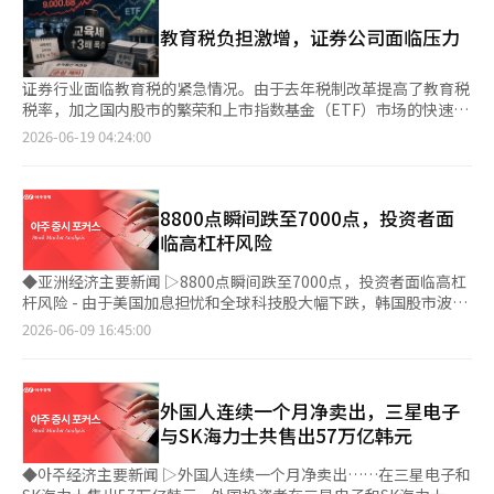
特别是考虑到这四家证券公司去年全年总缴纳额约为1038亿韩
资产中，超过60%来自中国大陆。依托中国大陆的巨大财富，香港
元，今年仅在三个月内（第一季度）就达到了去年一整年的66%。
教育税负担激增，证券公司面临压力
的跨境资产管理市场年均增长10.7%，成为全球主要资产管理市场
- 教育税负激增的原因是，从今年开始，对年收益超过1万亿韩元
中增长最快的。亚洲周刊分析认为：“香港作为连接中国大陆与世
的大型金融和保险公司的超额收益适用的教育税税率从原来的
界的金融桥梁，发挥着不可替代的作用。” 企业公开募股（IPO）
0.5%提高至1%。此外，证券市场的繁荣也导致证券公司的相关税
证券行业面临教育税的紧急情况。由于去年税制改革提高了教育税
市场也恢复了往日的荣光。根据香港证券交易所和毕马威的数据显
基大幅增加。 - 实际上，国内股市的上涨和波动性加大，市场做市
税率，加之国内股市的繁荣和上市指数基金（ETF）市场的快速增
示，香港的IPO总筹资额在去年达到2800亿港元，同比增长超过两
商（MM）和ETF流动性提供者（LP）的交易规模显著扩大。 - 问
长，教育税负担较去年激增超过三倍。新设的教育税最高税率规定
2026-06-19 04:24:00
倍，六年来首次重返全球最大IPO市场。 这种增长趋势在今年仍在
题在于，现行教育税法中，作为税基的交易收益并不是证券公司实
与现行法律下的证券损益不予抵扣制度相结合，使得证券公司面临
继续。第一季度，香港的IPO筹资额达到1104亿港元，同比激增六
际获得的净利润。 - 一位大型证券公司的相关人士表示：“政府虽
的税务负担超过了实际净利润。 根据金融投资行业的消息，国内
倍，创下自2021年以来的季度最大规模。香港证券交易所再次在
然在推动证券市场活跃政策，但实际上却对支撑市场基础设施的流
主要大型证券公司（包括키움、NH、메리츠、신한）在2026年第
融资规模上超越纽约和纳斯达克，夺回全球第一的位置。 中国大
动性提供者施加了畸形的税负。”他还指出：“如果税务负担持
一季度的教育税缴纳额估计为684亿5599万韩元，较去年同期的
8800点瞬间跌至7000点，投资者面
陆企业对海外融资需求的增加被认为是香港IPO市场复苏的关键动
续，证券公司将不得不缩减市场做市和LP合同，这最终将导致市
196亿6733万韩元激增了3.48倍。特别是考虑到这四家证券公司去
临高杠杆风险
力。全球最大电池制造商宁德时代等中国大型企业在香港上市，吸
场流动性下降和价格发现功能减弱，从而影响普通投资者。” ◆
年全年缴纳的总额约为1038亿韩元，今年仅在三个月内（第一季
引了全球投资者的资金再次流入香港。 此外，全球投资者对香港
主要报告 ▷KOSDAQ在9000点时代表现不佳的原因 -KOSDAQ的低
度）就已达到去年全年税额的66%。 其他证券公司也预计教育税
◆亚洲经济主要新闻 ▷8800点瞬间跌至7000点，投资者面临高杠
IPO的参与也在积极增加。根据香港交易所的数据，截至今年3月
迷并不仅仅是简单的跌幅过大。首先，长期净买入的个人资金正在
负担较去年大幅增加。业界普遍认为，今年的年度教育税总额将比
杆风险 - 由于美国加息担忧和全球科技股大幅下跌，韩国股市波动
初，新上市企业中超过四分之三吸引了国际投资者作为基础投资
流出。其次，KOSPI以半导体为中心的盈利预期上调，而KOSDAQ
去年增加数倍。 教育税负担激增的原因是，从今年开始，年收益
性加剧。 - 最近大量个人投资者涌入三星电子和SK海力士的单一股
2026-06-09 16:45:00
者，这一比例显著高于去年。 中东资本的影响力也在增强。今年
的盈利改善速度有限。 - 第三，随着加息的暗示，高市盈率成长股
超过1万亿韩元的大型金融和保险公司的超额收益适用的教育税税
票杠杆ETF，现面临主导股大幅下跌带来的巨大评估损失风险。 -
第一季度，参与香港IPO的卡塔尔投资局、阿布扎比投资局、科威
占比高的KOSDAQ对折现率上升更为脆弱。历史上，当韩国银行停
率由原来的0.5%提高至1%。尤其是在股市表现极为强劲的情况
随着外媒对过热风险的警惕加剧，国内股市的集中现象引发了更多
特投资局等中东主权财富基金的核心投资者参与率从2024年的
止降息和维持利率时，KOSDAQ的表现通常弱于KOSPI。供需、盈
下，证券公司的相关税基大幅增加也起到了影响。 实际上，国内
担忧。 - 8日，KOSPI市场开盘时KOSPI指数较前一交易日下跌
20%以下激增至近40%。 随着中东地区地缘政治不确定性加剧，
利和利率三方面均显示KOSPI的优势环境将持续。 - 如果半导体出
股市的上涨和波动性扩大使得市场做市商（MM）和ETF流动性供
112.50点（1.38%），开盘后跌幅扩大，上午9时03分触发了熔断
外国人连续一个月净卖出，三星电子
香港因其稳定的金融基础设施和对中国市场的接入能力而受到关
口强劲、内存价格上涨、KOSPI的每股收益改善得以维持，则指数
应商（LP）的交易规模大幅扩大。根据资本市场研究院的数据显
机制。 - 此后，KOSPI一度跌至7442.73点，卖出侧停机制也被启
与SK海力士共售出57万亿韩元
注，成为替代投资的热门选择。中东大亨对香港股票和债券的投
底部可能会比以前更高。相反，KOSDAQ在个人资金回流和盈利预
示，按自有资本计算的前十家证券公司在股票及集合投资证券的交
动，最终以7484.41点收盘，较前一交易日下跌676.18点
资，以及管理超高净值资产的家族办公室的设立咨询也显著增加。
期反弹确认之前，可能会继续处于相对劣势。 ◆市场收盘后（6月
易收益预计将从2024年的7.2万亿韩元激增至今年（年化基准）的
（8.29%）。自本月2日以8801.49点收盘以来，KOSPI指数在3个
◆아주经济主要新闻 ▷外国人连续一个月净卖出……在三星电子和
香港正逐渐成为中东资本投资亚洲科技和新能源产业的重要据点。
18日）主要公告 ▷SG决定进行610亿韩元的股东配售增资 ▷三养
49.5万亿韩元，约增加了7倍。整体净利润中，交易收益所占比例
交易日内下跌了15%。 - 美国5月就业数据强劲引发了对美联储收