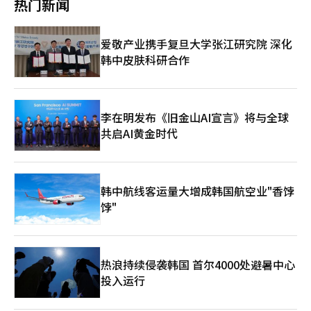
热门新闻
译与编辑。
亿韩元 ◆今天（周四）主要日程 韩国-外汇储备（5月） 美国-大规
斯银行推出了个人经营者专用账户和卡产品，扩大了针对个人经营
模裁员人数（5月）、非农生产率（第一季度）、单位劳动成本
者的存款和贷款产品线。 非利息业务的亏损幅度也有所改善。第
（第一季度） ※ 本报道经人工智能（AI）系统翻译与编辑。
一季度非利息损失为70亿韩元，较去年同期的152亿韩元减少了一
爱敬产业携手复旦大学张江研究院 深化
半以上。 截至3月底，财富管理（WM）服务的累计销售关联额为
韩中皮肤科研合作
27兆7000亿韩元，比去年年底增加约4兆韩元。托斯银行本月获得
了基金销售中介业务的正式许可，计划扩大资产管理服务。 借记
卡交易额同比增长26%。公司表示，今年1月推出的海外汇款服务
也为非利息收入的改善做出了贡献。 健康指标也有所改善。第一
季度逾期率为1.07%，较去年同期下降0.19个百分点。不良贷款
李在明发布《旧金山AI宣言》将与全球
（NPL）比例为0.87%，同期间下降0.11个百分点。资本充足率
共启AI黄金时代
（BIS）为16.62%，较去年同期的15.90%上升0.72个百分点。贷
款损失准备金覆盖率为320.81%，较去年同期上升35.19个百分
点。 在普惠金融方面，第一季度中低信用者贷款余额比例为
34.75%。针对低收入群体的政策金融产品，如阳光贷款和中小企
韩中航线客运量大增成韩国航空业"香饽
业贷款，第一季度的供应额为4574亿韩元，累计供应额为2兆5628
饽"
亿韩元。 托斯银行相关人士表示：“依托庞大的客户基础，贷款
组合的质量增长和非利息盈利能力的改善反映在业绩上。我们将基
于增强的财务实力，开展负责任的普惠金融。”※ 本报道经人工
智能（AI）系统翻译与编辑。
热浪持续侵袭韩国 首尔4000处避暑中心
投入运行