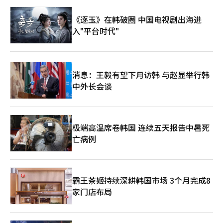
《逐玉》在韩破圈 中国电视剧出海进
入"平台时代"
消息：王毅有望下月访韩 与赵显举行韩
中外长会谈
极端高温席卷韩国 连续五天报告中暑死
亡病例
霸王茶姬持续深耕韩国市场 3个月完成8
家门店布局