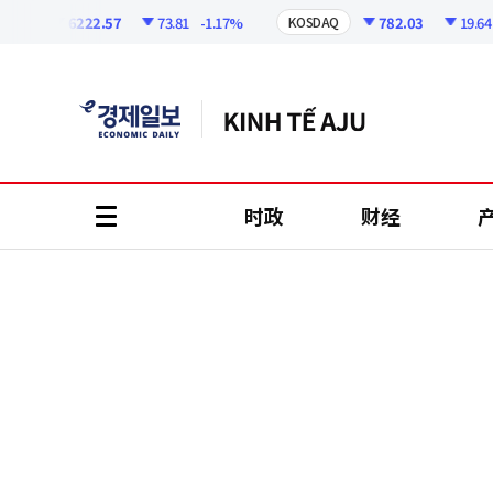
코
인
6222.57
73.81
-1.17%
782.03
19.64
-2
I
KOSDAQ
정
보
时政
财经
all
menu