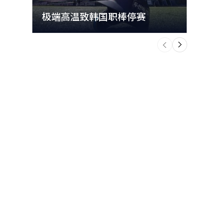
极端高温致韩国职棒停赛
首尔
个
前
一
下