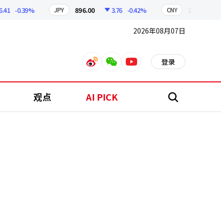
-0.39%
896.00
3.76
-0.42%
210.39
0.
JPY
CNY
2026年08月07日
登录
weibo
weixin
youtube
观点
AI PICK
搜
索