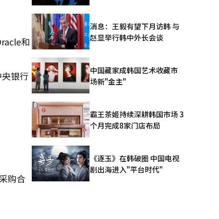
消息：王毅有望下月访韩 与
赵显举行韩中外长会谈
acle和
中国藏家成韩国艺术收藏市
中央银行
场新"金主"
霸王茶姬持续深耕韩国市场 3
个月完成8家门店布局
《逐玉》在韩破圈 中国电视
剧出海进入"平台时代"
性采购合