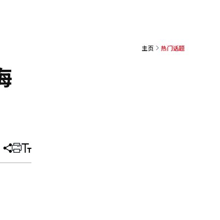
主页
热门话题
海
分
打
调
享
印
整
文
大
章
小