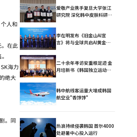
爱敬产业携手复旦大学张江
研究院 深化韩中皮肤科研合
作
。个人和
李在明发布《旧金山AI宣
言》将与全球共启AI黄金时
元。在此
代
售。
二十余年寻访安重根足迹 金
SK海力
月培新书《韩国独立运动圣
模的绝大
地：向旅顺口追问历史》出
版
韩中航线客运量大增成韩国
航空业"香饽饽"
加剧。同
热浪持续侵袭韩国 首尔4000
处避暑中心投入运行