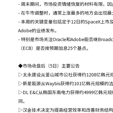
- 周末期间，市场投资情绪恢复的材料有限，
- 在牛市调整时，通常上涨最多的地方会出现最
- 本周的关键变量包括定于12日的SpaceX上市
Adobe的业绩发布。
- 特别是市场关注Oracle和Adobe能否继B
（ECB）是否按预期加息25个基点。
◆市场收盘后（5日）主要公告
▷太永建设从釜山城市公社获得约1208亿韩
▷新星能源从Waybis获得约101亿韩元规模
▷DL E&C从韩国东南电力获得约4999亿
同。
▷汉솔技术决定为提高经营效率和改善财务结构