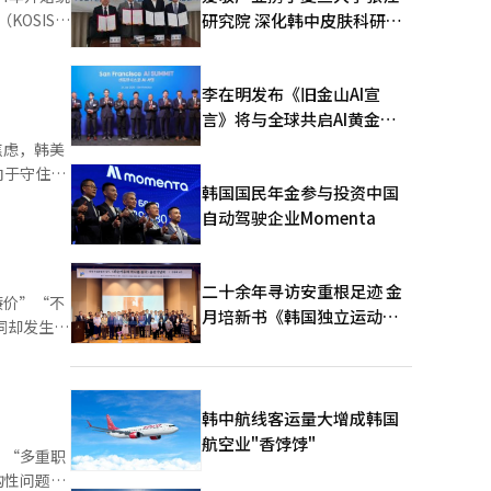
研究院 深化韩中皮肤科研合
就业者占
作
越多博士放弃
李在明发布《旧金山AI宣
言》将与全球共启AI黄金时
代
焦虑，韩美
向于守住目
韩国国民年金参与投资中国
自动驾驶企业Momenta
022年的
二十余年寻访安重根足迹 金
廉价”“不
月培新书《韩国独立运动圣
地：向旅顺口追问历史》出
识度的流行
版
韩中航线客运量大增成韩国
航空业"香饽饽"
，“多重职
构性问题。