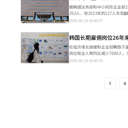
据韩国法务部和中小风险企业部1
253人，较2023年的127人实现翻番增长。 技术创业签证（D-8-4）又被称为“创业签证
向拥有创新技术和创业能力、但
2026-06-15 16:45:57
条件，即可在韩国设立并运营企业。 从新增发放情况来看，相关签证数量持续增长。2023年新发放46件，
韩国长期雇佣岗位26年
在经济增长放缓和企业招聘趋于
岗位就业人数同比减少7000人，为2
门户（KOSIS）及经济活动人口
2026-06-15 16:45:33
页
减少7000人。这是自1999年
数已连续增长316个月，即使在
一
上
4