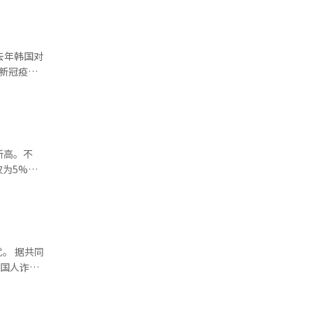
人次
去年韩国对
757亿美
新高。不
为5%左
均创下自
1个百
共同
外国人诈骗
者，在收取