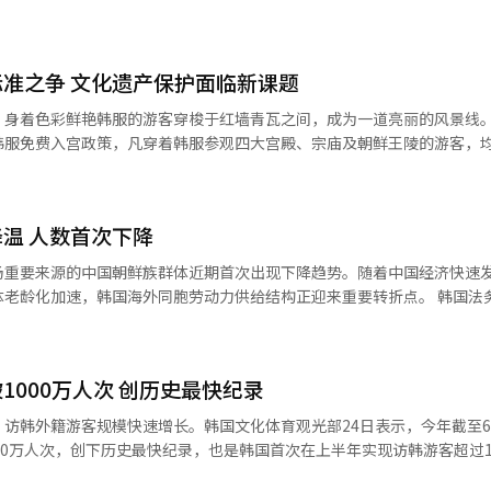
灵活用工平台New Worker去年11月面向728名成年人进行调查，并于近日
业的原因中，“增加额外收入”占比高达82.5%，
自我价值”（6.9%）、&ldquo
准之争 文化遗产保护面临新课题
身着色彩鲜艳韩服的游客穿梭于红墙青瓦之间，成为一道亮丽的风景线。2
韩服免费入宫政策，凡穿着韩服参观四大宫殿、宗庙及朝鲜王陵的游客，
仅推动了韩服文化的普及，也成为外国游客体验韩国传统文化的重要方式。 然
一场关于韩服标准的争论也在不断升温。“明明有衣领、有系带，为什么
被拦下来？”“日常改良韩服
温 人数首次下降
场重要来源的中国朝鲜族群体近期首次出现下降趋势。随着中国经济快速
化加速，韩国海外同胞劳动力供给结构正迎来重要转折点。 韩国法务部向国会
1月，持海外同胞（F-4）签证的中国籍人员为38.5771万人。自2020
年的38.9544万人，但自去年首次出现下降后，今年继续呈现减少趋势。 中国朝鲜族
55.383万人中的约70%，是规模最大的海外同胞
1000万人次 创历史最快纪录
访韩外籍游客规模快速增长。韩国文化体育观光部24日表示，今年截至
00万人次，创下历史最快纪录，也是韩国首次在上半年实现访韩游客超过1
0万人次相比，今年提前约一个月达成这一目标，显示韩国入境旅游市场保