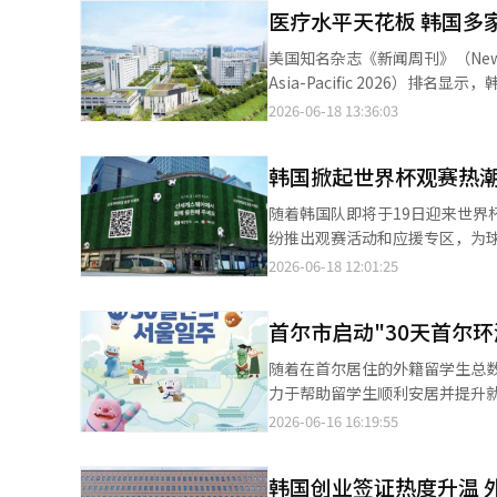
医疗水平天花板 韩国多
美国知名杂志《新闻周刊》（News We
Asia-Pacific 2026
科领域位居亚太地区首位。 首尔峨山医院在心脏病学、心脏手术、神经科、内分泌科和骨科等5个专业领域名列亚太
2026-06-18 13:36:03
地区榜首，在参评的11个国家（地区）
学、呼吸系统疾病和消化系统疾病
韩国掀起世界杯观赛热潮
随着韩国队即将于19日迎来世
纷推出观赛活动和应援专区，为球迷营造浓厚的赛事氛围。 新世
大型媒体幕墙“SHINSEGAE
2026-06-18 12:01:25
哥队、25日对阵南非队的两场小组
赛区。 此外，通过新世界百
首尔市启动"30天首尔
随着在首尔居住的外籍留学生总数
力于帮助留学生顺利安居并提升就业
为就读于首尔市各大学（含专科
2026-06-16 16:19:55
外籍毕业生。报名时间为6月18日至7月1日，为期两周。 目前正
367人报名，竞争比例高达4.9:
韩国创业签证热度升温 