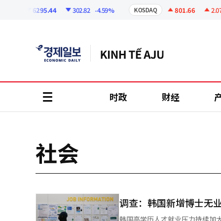
코
인
6295.44
302.82
-4.59%
801.66
2.07
+
PI
KOSDAQ
정
보
时政
财经
all
menu
社会
调查：韩国新增博士无业率
韩国高学历人才就业压力持续加大