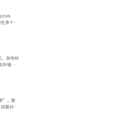
tals
院在多个专
区，各地纷
队对阵墨西
现场助威观
游”，致
象
应届及往届