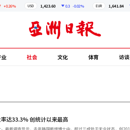
0.26%
1,423.60
0.3
-0.02%
1,641.84
2
USD
EUR
产业
社会
文化
体育
访谈
达33.3% 创统计以来最高
。最新调查显示，去年韩国新增博士中，超过三成处于无业状态，创201