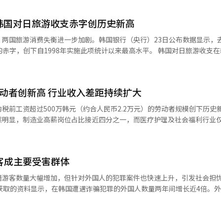
为日本游客36万人次、美洲地区游客21万人次以及中国台湾地区游客19万
韩国对日旅游收支赤字创历史新高
，两国旅游消费失衡进一步加剧。韩国银行（央行）23日公布数据显示，
创下自1998年实施此项统计以来最高水平。 韩国对日旅游收支在新冠疫情
0年和2021年先后为3.687亿美元和1.299亿美元，但自2022年转为5.
24年先后扩大至40.667亿美元，去年首次突破57亿美元大关。 具体来看，去年
美元，而韩国游客在日支出高达84.427亿美元。按照本月2
劳动者创新高 行业收入差距持续扩大
税前工资超过500万韩元（约合人民币2.2万元）的劳动者规模创下历史
然明显，制造业高薪岗位占比接近四分之一，而医疗护理及社会福利行业仅
以上的劳动者共有371.3万人，占全部工薪劳动者的16.5%，规模和占比
录。与一年前相比，月薪500万韩元以上劳动者增加29.6万人，占比提高1.
游客成主要受害群体
游客数量大幅增加，但针对外国人的犯罪案件也快速上升，引发社会担忧。 据
获取的资料显示，在韩国遭遇诈骗犯罪的外国人数量两年间增长近4倍。
的8671人，去年激增至1.9907万人。 其中，利用韩流热度实施的所
m）”案件尤为突出。犯罪分子通常以代购K-POP偶像周边商品为名接近受害
进行周边交易的社交平台X（原推特）上，关于“被韩国人诈