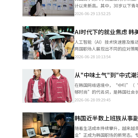
计以来新高。其中，30岁以下青年博士无业率首
29日发布的《2025年国内新增
2026-06-29 13:52:25
66.7%，无业者占33.3%。
求职、退
AI时代下的就业焦虑 
人工智能（AI）技术快速普及推
两国职场人展现出不同的应对策
前的工作岗位，采取观望态度。 韩国职场社交平台BLIND于28日发布分析报告，平台对2022年至2025年间韩美两国
2026-06-28 10:13:54
用户围绕“跳槽”“裁员”“创业
55.56万次增至2025年的82.2
从"中味土气"到"中式潮
在韩国网络语境中，“中티”（
够时尚”的代名词，是韩国社会长期以来对中国流行
戏剧性的意义逆转。如今，在韩
2026-06-28 09:29:45
风格。 “网红妆”“中国风
韩国近半数上班族从事副
随着生活成本持续攀升，越来越
业”正成为韩国职场的新常态。