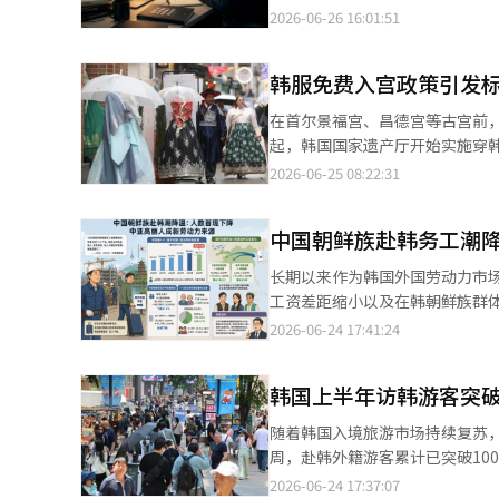
韩国HR科技企业Incruit旗下
2026-06-26 16:01:51
果显示，在职受访者中有48.4%表示目前正在从事副业。 在从事副
远高于其他选项，其后依次为“实现
韩服免费入宫政策引发标
在首尔景福宫、昌德宫等古宫前，
起，韩国国家遗产厅开始实施穿
门票待遇。十余年来，这项政策不
2026-06-25 08:22:31
随着穿韩服逛古宫成为新风尚，
服？”“女生穿裤装韩服为什么
中国朝鲜族赴韩务工潮降
长期以来作为韩国外国劳动力市
工资差距缩小以及在韩朝鲜族群体老龄
议员提交的最新数据显示，截至今年
2026-06-24 17:41:24
增长，从35.0461万人增至2024
目前仍占韩国全部F-4签证持有者
韩国上半年访韩游客突破
随着韩国入境旅游市场持续复苏，
周，赴韩外籍游客累计已突破10
次。与去年7月中旬才突破100
2026-06-24 17:37:07