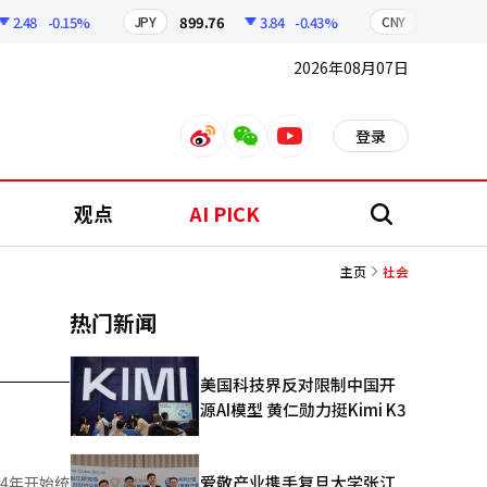
.48
-0.15%
899.76
3.84
-0.43%
210.96
JPY
CNY
2026年08月07日
登录
weibo
weixin
youtube
观点
AI PICK
搜
索
主页
社会
热门新闻
美国科技界反对限制中国开
源AI模型 黄仁勋力挺Kimi K3
爱敬产业携手复旦大学张江
4年开始统