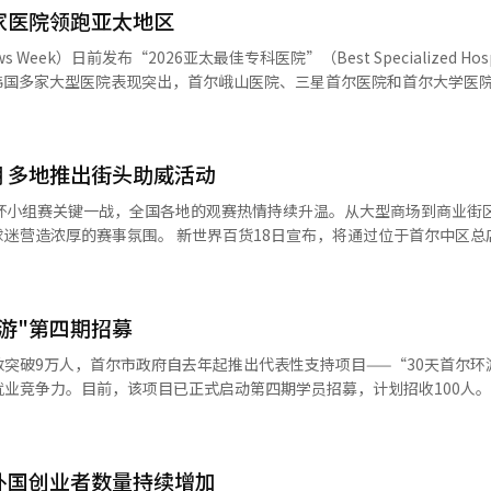
家医院领跑亚太地区
ek）日前发布“2026亚太最佳专科医院”（Best Specialized Hospi
）排名显示，韩国多家大型医院表现突出，首尔峨山医院、三星首尔医院和首尔大学医
医院中居首，成为此次评选中在最多领域夺冠的医院。 三星首尔医院在肿瘤
等三个专业领域位居首位。三星首尔医院自2024年起连
 多地推出街头助威活动
界杯小组赛关键一战，全国各地的观赛热情持续升温。从大型商场到商业街
界百货18日宣布，将通过位于首尔中区总店外墙的
 SQUARE”现场直播韩国国家队的世界杯比赛。该百货表示，将于19日韩国
赛期间，通过“SHINSEGAE SQUARE”进行赛事直播，并为球迷设置
货官方应用程序（APP）参与活动的消费者，可获得5000
环游"第四期招募
突破9万人，首尔市政府自去年起推出代表性支持项目——“30天首尔环
竞争力。目前，该项目已正式启动第四期学员招募，计划招收100人。 招募对
院校及研究生院）的在读外籍留学生，以及毕业两年内仍处于求职阶段的
在进行的第三期项目（将于6月26日结业）共吸引
1，最终从全球28个国家和地区选拔出75名留学生
外国创业者数量持续增加