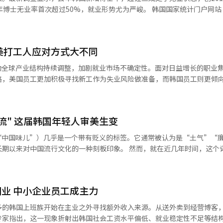
次超过50%，就业形势尤为严峻。 韩国国家统计门户网站（KOSIS）
博士学位获得者调查》显示，在1.0498万名新增博士中，已就业或已确定
其中，失业人口占27.7%，未就业且未求职的活动人口占5.6%，反映出越来
出劳动力市场。 分析认为，博士毕业人数持续增加，但高校、科研机构及企业研发岗位等高质量
韩美打工人应对方式大不同
动全球产业结构持续调整，加剧就业市场不确定性。面对日益增长的职业
略，美国员工更加积极寻找新工作为失业风险做准备，而韩国员工则更倾
”等关键词的搜索数据进行了统计分析。数据显示，美国关键词搜索量从2
6万次，增长48%。而韩国
流" 这届韩国年轻人审美生变
“中国味儿”）几乎是一个带有贬义的标签。它通常被认为是“土气”“
文化的一种刻板印象。 然而，就在近几年时间，这个词却发生了
国年轻人之间，“中티”不仅不再是一种嘲讽，反而逐渐成为一种具有辨
滤镜”“中式穿搭”“中式短剧”“中国男友体
业 中小企业员工成主力
多的韩国上班族开始在主业之外寻找额外收入来源。从送外卖到经营博客
专家指出，这一现象折射出韩国社会工资水平偏低、就业稳定性不足等结