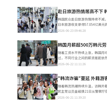
势头。 从单月表现来看，今年5月访韩外籍游客达195万人次，同比增长19.4%。按国籍和地区划分，中国大陆游客
以56万人次位居首位，其后依次
赴日旅游热情居高不下 
韩国民众赴日旅游热情持续不减
日本旅游收支录得57.054亿美元的赤字，
全球大流行期间曾短暂实现顺差，202
2026-06-23 09:46:28
元赤字，缺口持续扩大。2023年和20
日本游客在韩国消费为27.373亿
韩国月薪超500万韩元
随着工资水平持续上涨，韩国月均
过，不同行业之间的薪资差距依
右。 韩国统计厅国家统计门户（KOSIS）22日发布的数据显示，截至去年10月，韩国2248.8万名工薪劳动者中，最
2026-06-22 11:11:26
近三个月平均月薪达到500万韩元
2013年开始相关统计以来最高纪
"韩流诈骗"蔓延 外籍
随着韩流热潮持续升温，访韩外籍
民主党议员金峻焕21日从警察厅
受害者人数从2023年的5307人增至2024年
2026-06-21 11:39:20
谓“韩流诈骗（K-POP Sca
款项后失联。全球偶像粉丝活跃