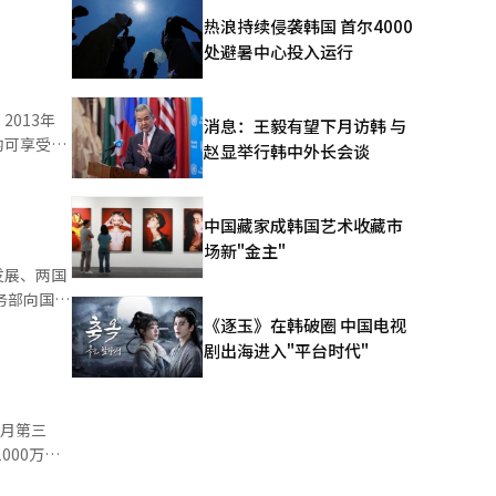
发布报告。结
热浪持续侵袭韩国 首尔4000
处避暑中心投入运行
013年
消息：王毅有望下月访韩 与
均可享受免
赵显举行韩中外长会谈
而，
不算韩
中国藏家成韩国艺术收藏市
场新"金主"
发展、两国
年以来持续
《逐玉》在韩破圈 中国电视
剧出海进入"平台时代"
6月第三
000万人
持强劲增长