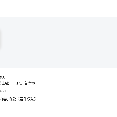
责人
梁圭铉
地址 : 首尔市
|
-2171
容, 均受《著作权法》