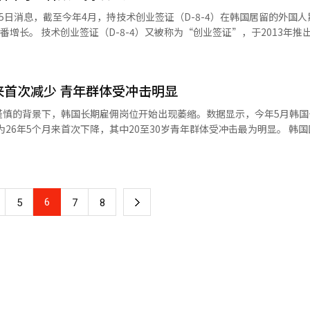
5日消息，截至今年4月，持技术创业签证（D-8-4）在韩国居留的外国人
”，于2013年推出，主要面
缺乏充足创业资金的外国创业者。申请人无需满足传统投资签证所要求的
2024年增
至77件，2025年进一步增至104件。今年前四个月已新增发放34件。 除技术创业签证外，
来首次减少 青年群体受冲击明显
谨慎的背景下，韩国长期雇佣岗位开始出现萎缩。数据显示，今年5月韩国
6年5个月来首次下降，其中20至30岁青年群体受冲击最为明显。 韩国国家数据
微观数据15日分析结果显示，今年5月韩国长期雇佣岗位就业人数为1674
12月以来首次出现同比下降。数据显示，自2000年1月以来，韩国长期雇佣
新冠疫情期间也保持增长。然而，今年以来增幅持续收窄，并于5月转为负
6
下
5
7
8
一
页