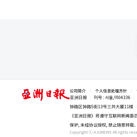
亚
公司简介
个人信息处理方针
洲
亚洲日报
刊号 : 서울,아04336
|
|
日
报
钟路区钟路5街13号三共大厦11楼
《亚洲日报》将遵守互联网新闻委
保护, 未经协议授权, 禁止随意转
Copyright ⓒ AJUNEWS All rights res