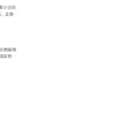
累计达到
大额资本金
长期雇佣
万人，同比
岗位就业人
增长