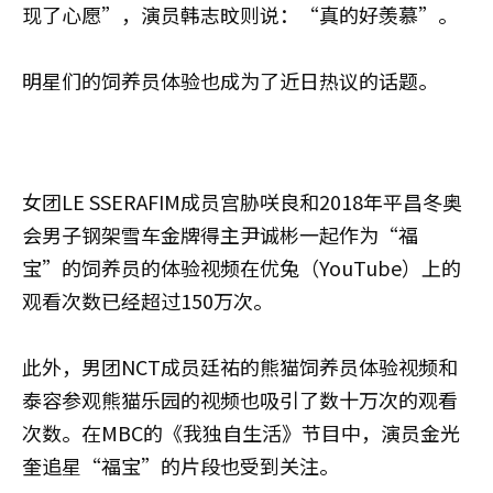
现了心愿”，演员韩志旼则说：“真的好羡慕”。
明星们的饲养员体验也成为了近日热议的话题。
女团LE SSERAFIM成员宫胁咲良和2018年平昌冬奥
会男子钢架雪车金牌得主尹诚彬一起作为“福
宝”的饲养员的体验视频在优兔（YouTube）上的
观看次数已经超过150万次。
此外，男团NCT成员廷祐的熊猫饲养员体验视频和
泰容参观熊猫乐园的视频也吸引了数十万次的观看
次数。在MBC的《我独自生活》节目中，演员金光
奎追星“福宝”的片段也受到关注。