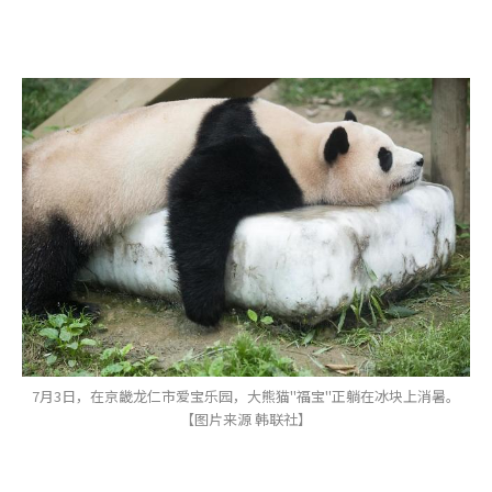
7月3日，在京畿龙仁市爱宝乐园，大熊猫"福宝"正躺在冰块上消暑。
【图片来源 韩联社】