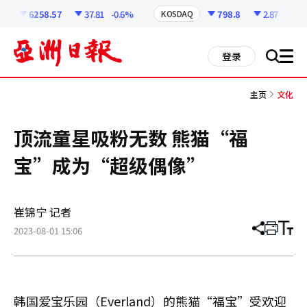
코
인
6258.57
37.81
-0.6%
798.8
2.87
-0.36
KOSDAQ
정
보
all
登录
搜
men
索
主页
文化
顶流童星吸粉无数 熊猫“福
宝”成为“超级偶像”
崔锦宁 记者
2023-08-01 15:06
分
打
调
享
印
整
文
大
章
小
韩国爱宝乐园（Everland）的熊猫“福宝”受欢迎