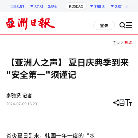
코
인
6258.57
37.81
-0.6%
798.8
2.87
-0.36%
KOSDAQ
정
보
all
登录
搜
men
索
主页
观点
【亚洲人之声】 夏日庆典季到来
"安全第一"须谨记
李雅贤 记者
2024-07-09 16:23
分
打
调
享
印
整
文
大
章
小
炎炎夏日到来，韩国一年一度的“水