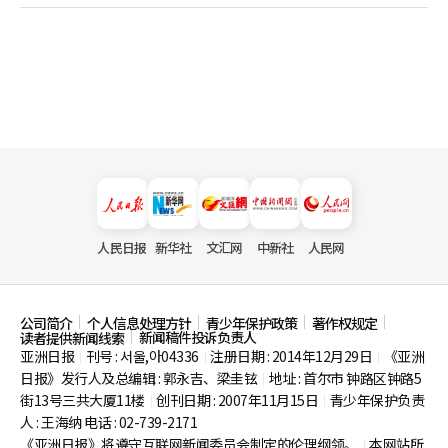
人民日报
新华社
文汇网
中新社
人民网
公司简介
个人信息处理方针
青少年保护政策
著作权规定
新闻稿件投诉负责人
读者提供新闻线索
亚洲日报
刊号 : 서울,아04336
注册日期 : 2014年12月29日
《亚洲
|
|
|
日报》发行人及总编辑 : 郭永吉、梁圭铉
地址 : 首尔市
钟路区钟路5
|
街13号三共大厦11楼
创刊日期 : 2007年11月15日
青少年保护负责
|
|
人 : 王海纳 电话 : 02-739-2171
《亚洲日报》将遵守互联网新闻委员会制定的伦理纲领。
本网站所
|