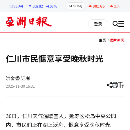
코
인
6295.44
302.82
-4.59%
801.66
2.07
+0.2
KOSDAQ
정
보
all
登录
搜
men
索
主页
图片新闻
仁川市民惬意享受晚秋时光
洪金香 记者
2025-11-30 16:31
分
打
调
享
印
整
文
大
章
小
30日，仁川天气温暖宜人，延寿区松岛中央公园
内，市民们正在湖上泛舟，惬意享受晚秋时光。