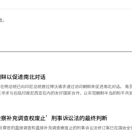
载。
朝鲜以促进南北对话
李在明总统已向印尼总统普拉博沃请求通过访问朝鲜来促进南北对话。 青
在寻求与包括印度尼西亚在内的友好国家合作，以实现朝鲜半岛的和平共处
拉博沃总统提出了正式的访问请求，但强调这一请求并非突发，而是基于
台还提及了4月1日举行的韩印尼首脑会议的结果。 普拉博沃总统此前在4
有意访问朝鲜以开始对话。 据路透社和印尼周刊《Tempo》报道，普
检察补充调查权废止’刑事诉讼法的最终判断
会会议上表示：“在上次访韩时，韩国总统问我‘是否可以访问朝鲜以任
收到访问朝鲜的正式请求，我会以尊重和乐意的态度前往。” 普拉博沃总
，检察官的直接调查和直接补充调查被废止的刑事诉讼法修订案已在国会全
策中强调独立性和中立性的信任。 他表示：“印尼始终坚持不干涉任何国