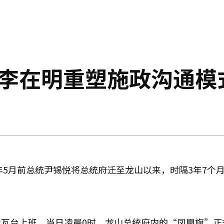
 李在明重塑施政沟通模
年5月前总统尹锡悦将总统府迁至龙山以来，时隔3年7个
瓦台上班。当日凌晨0时，龙山总统府内的“凤凰旗”正