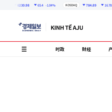
코
인
6230.98
65.4
-1.04%
784.89
16.78
-2
I
KOSDAQ
정
보
时政
财经
all
menu