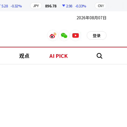
8
-0.32%
896.78
2.98
-0.33%
210.46
0.
JPY
CNY
2026年08月07日
登录
weibo
weixin
youtube
观点
AI PICK
搜
索