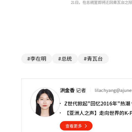
21日，在总统室即将迁回青瓦台之
#李在明
#总统
#青瓦台
洪金香
记者
lilachyang@ajun
Z世代掀起"回忆2016年"热
【亚洲人之声】走向世界的K-
查看更多