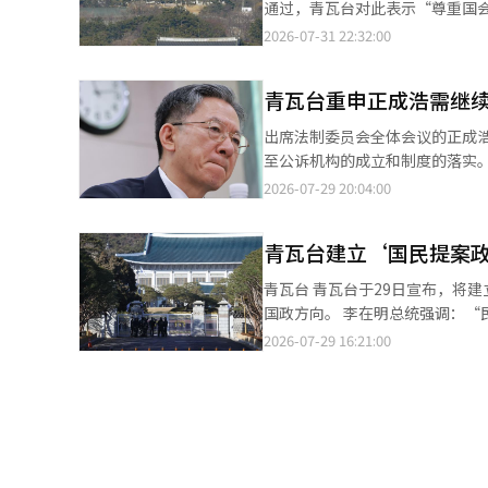
通过，青瓦台对此表示“尊重国
则，并努力改善与所有国家的关
示：“此次刑事诉讼法修订通过
2026-07-31 22:32:00
外交关系。印尼于1973年与韩国
水平，使刑事司法系统更贴近国
关系从“特别战略伙伴关系”提
生活中切实感受到变化。”国会当
作。※ 本报道经人工智能（AI
青瓦台重申正成浩需继
了刑事诉讼法修订案。反对法案
诉分离，检察官不得直接调查或
出席法制委员会全体会议的正成浩法务部长 青瓦台重申，正成浩法务部长在公开表示辞
上需在一个月内完成补充调查并
至公诉机构的成立和制度的落实。 青瓦台政务首席洪益杓于29日接受MBC广播采访时表示：“公诉机构预计在1
者、举报人可以申请异议，并被
成立，作为主办部门的法务部，
2026-07-29 20:04:00
裁量权的情况下，法院可以作出
调整。” 洪首席提到正部长的健康问题，但强调：“他并未正式提出辞职，个人情况似乎对他有影响。” 青瓦台宣
废止持谨慎态度，强调应仔细检
传沟通首席成基洪在接受SBS采
官无法进行调查。根本性的变化
青瓦台建立‘国民提案政
面因素。 此前，正部长在接受媒体采访时表示：“我已经没有事情可做，也没有意愿。”在国会中，他暗示辞职意
希望能迅速补充和修正。”他进
向，称“新酒应装在新桶里。” 与此同时，正部长在当天的国会法制委员会全体会议上表示，不会建议总统行使对废
青瓦台 青瓦台于29日宣布，将建立新的国民参与型政策平台“国民提案政策化系统”（暂定名），以具体化总统的
裕和美好。”并强调：“最重要
除检察补充调查权的刑事诉讼法修正案的否决权。 正部长指出：“这是国会
国政方向。 李在明总统强调：“民怨如同宝藏”，指出发现并改善国民声音中存在的不正常和低效是国政创新的重要
官的补充调查权，可能导致案件
中也得到了相当程度的反映。”他表示：“
起点。 青瓦台将从国民信箱中筛选出公益性和政策发展潜力较高的提案，并通过系统推进一种新的政策参与方式，让
2026-07-29 16:21:00
充调查权，应引入“全案移送”
程中，已将多项担忧充分传达给法制委员会
国民直接参与意见反馈，提高提案的完善度。 在系统中，国民可以通过对公开提案
诺：“只追求理想和名分而没有
消可能导致案件处理延误的担忧，正部长
见，并共同讨论改进和补充事项
保护受害者而被评估为成功的改革
民主党主导下通过了刑事诉讼法
与，以制定更具体的政策方案。 通过讨论过程，具有政策化潜力的提案将由相关部门进行审查，以推动制度改进和实
并原则上要求警方在一个月内完成。 民主党计划于30日推动在全体会议上处理该法案，而国民力量党则
际政策的落实。青瓦台表示：“
行阻挠发言。※ 本报道经人工智
系统的运营将由国民权益委员会
系统的正式名称将通过国民参与最