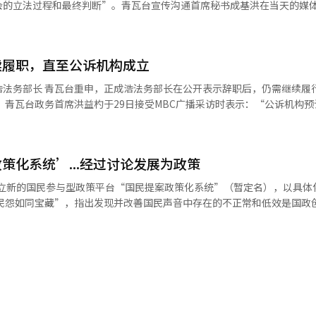
会的立法过程和最终判断”。青瓦台宣传沟通首席秘书成基洪在当天的媒
系，促进和解，提出对话的途径。” 印尼以不结盟中立外交为原则，保持
调查与起诉的分离，旨在防止权力的垄断和滥用，同时提升受害者和国民
建交，1964年与朝鲜建交。 李总统与普拉博沃总统在4月的首脑会议上决
民。”成首席秘书强调：“青瓦台将全力确保此次修订案在现场顺利实施
升为“特别全面战略伙伴关系”，并继续在朝鲜半岛和平共处和共同发展
天在全体会议上以178名在场议员中，175票赞成、2票反对、1票弃权
）系统翻译与编辑。
续履职，直至公诉机构成立
处理的国民力量党进行了阻挠发言，因此未参与投票。该修订案内容包括
对警方移送的案件进行直接补充调查。检察官可以要求警方进行补充调查
职后，仍需继续履行职务，直
通报结果。如有必要，可以延长调查期限一次。如果警方不移送案件，控
0月
赋予查阅和复制案件记录的权利。基于重大违法调查提起公诉或检察官明
正部长应在制度整理和落实期间继续履职。”他还表示：“目前不认为会
驳回公诉的判决。然而，在立法过程中，法务部长郑成浩对检察官补充调
查制度实施后的副作用。郑部长在法案通过后立即在自己的脸书上表示：
访时表示：“公职不是想做就能做，想辞就能辞的职位。”他认为正部长
开始了。”并表示：“在初次尝试的道路上，如果出现与善意或期待相悖
策化系统’...经过讨论发展为政策
一步指出：“改革的成败不在于改变现有秩序本身，而在于能否使国民的
的是是否能对国民和民生提供实质性的帮助。”郑部长此前曾表示，若全
通过的事项，政府的担忧在法案审查过程
处理延迟和对犯罪受害者保护的空白，认为应保留部分权力。他还提出，
这似乎不是需要单独建议行使否决权的事项。” 他还补充道：“在讨论过
制度，将警方调查的所有案件记录移交给检察院，以制约警方权力的滥用
，法案讨论过程中也充分考虑了这些担忧。” 对于检察官补充调查权被取
的共鸣、评论、问卷等方式表达意
成果的改革，将被国民所抛弃。法务部将努力确保新的刑事司法制度通过
表示：“将确保补充调查要求在一个月内迅速执行。” 当天，法制委员会在
。青瓦台表示，必要时将通过公听会和座谈会等形式，邀请国民、专家及
，并不断进行检查。”※ 本报道经人工智能（AI）系统翻译与编辑。
修正案。该修正案规定，检察官的补充调查权被取消，警方可以要求进行
已预告将进
国民提出的创意不会因一次审查而消失，而是期待与国民共同发展，转化
能（AI）系统翻译与编辑。
负责。为了提高可及性，青瓦台将设立“与国民同行”栏目，以便国民访
终决定。青瓦台与权益委员会自本月1日至14日进行了命名征集，共收到2