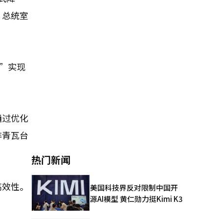
，总统室
”实现
通过优化
非青瓦台
。
热门新闻
高效性。
美国科技界反对限制中国开
源AI模型 黄仁勋力挺Kimi K3