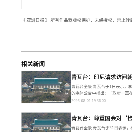
《 亚洲日报 》 所有作品受版权保护，未经授权，禁止转
相关新闻
青瓦台：印尼请求访问
青瓦台全景 青瓦台于1日表示，
的媒体公告中指出：“政府一直
台并未直接确认李总统是否向普
2026-08-01 19:36:00
话的既定外交政策的延续。 青瓦
韩期间表示，李总统曾询问他是否
青瓦台：尊重国会对‘
在前一天于印尼总统府举行的商
对话’。” 他接着表示：“如果
青瓦台全景 青瓦台于31日表示
李总统的提问源于对印尼外交政