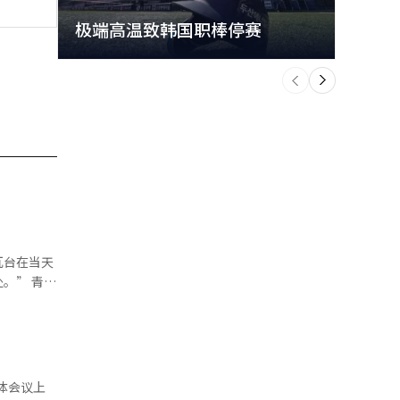
极端高温致韩国职棒停赛
首尔
个
前
一
下
瓦台在当天
。” 青瓦
恢复南北对
月的国宾访
拉博沃总统
何形式开始
统认为，
体会议上
家内政的原