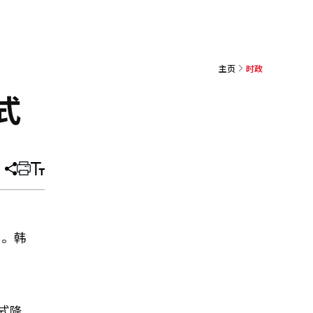
主页
时政
式
分
打
调
享
印
整
文
大
章
小
月。韩
式降