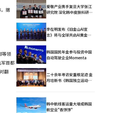
爱敬产业携手复旦大学张江
市。据
研究院 深化韩中皮肤科研合
作
李在明发布《旧金山AI宣
言》将与全球共启AI黄金时
代
韩国国民年金参与投资中国
御等领
自动驾驶企业Momenta
陆军首都
对翻
二十余年寻访安重根足迹 金
月培新书《韩国独立运动圣
地：向旅顺口追问历史》出
版
韩中航线客运量大增成韩国
航空业"香饽饽"