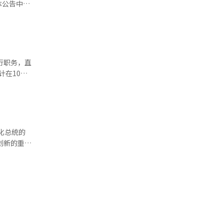
体公告中表
与南北韩的
的人权保护
定将两国
，让国民在
方面加强合
的结果通过
将调查与起
，警方原则
告人和受害
显偏离起诉
有任何人事
查权的全面
“现在检察
会考虑多方
的副作用，
生活更加富
面废止检察
若要废除补
。郑部长承
实现正义和
相关机构参
补充调查，
为政策。”
问该系统。
71个相