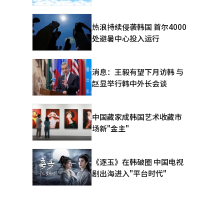
热浪持续侵袭韩国 首尔4000
处避暑中心投入运行
消息：王毅有望下月访韩 与
赵显举行韩中外长会谈
中国藏家成韩国艺术收藏市
场新"金主"
《逐玉》在韩破圈 中国电视
剧出海进入"平台时代"