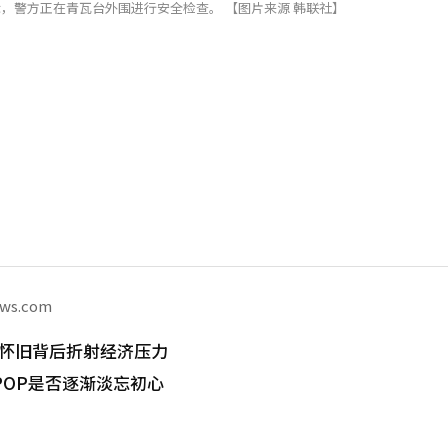
际，警方正在青瓦台外围进行安全检查。 【图片来源 韩联社】
ews.com
潮 怀旧背后折射经济压力
POP是否逐渐淡忘初心