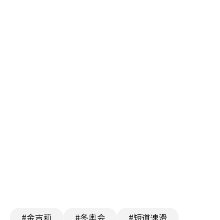
#金吉莉
#冬奥会
#短道速滑