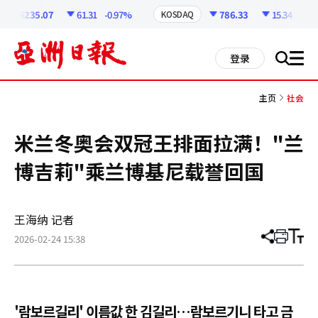
코
인
6235.07
61.31
-0.97%
786.33
15.34
-1.91
KOSDAQ
정
보
all
登录
搜
men
索
主页
社会
米兰冬奥会双冠王排面拉满！"兰
博吉莉"乘兰博基尼载誉回国
王海纳 记者
2026-02-24 15:38
分
打
调
享
印
整
文
大
章
小
'람보르길리' 이름값 한 김길리…람보르기니 타고 금