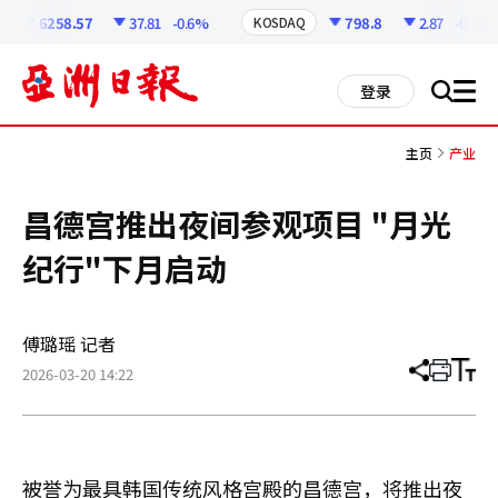
코
인
6258.57
37.81
-0.6%
798.8
2.87
-0.36%
KOSDAQ
정
보
all
登录
搜
men
索
主页
产业
昌德宫推出夜间参观项目 "月光
纪行"下月启动
傅璐瑶 记者
2026-03-20 14:22
分
打
调
享
印
整
文
大
章
小
被誉为最具韩国传统风格宫殿的昌德宫，将推出夜