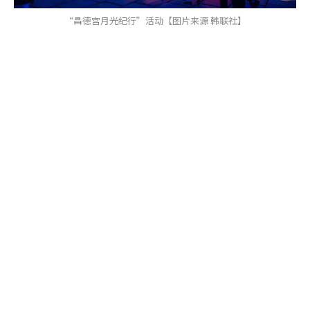
“昌德宫月光纪行”活动【图片来源 韩联社】