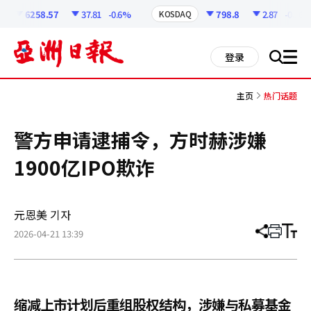
코
인
6258.57
37.81
-0.6%
798.8
2.87
-0.36%
KOSDAQ
정
보
all
登录
搜
men
索
主页
热门话题
警方申请逮捕令，方时赫涉嫌
1900亿IPO欺诈
元恩美 기자
2026-04-21 13:39
分
打
调
享
印
整
文
大
章
小
缩减上市计划后重组股权结构，涉嫌与私募基金