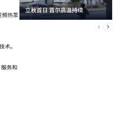
立秋首日 首尔高温持续
极端
变频热泵
个
前
一
下
础技术。
、服务和