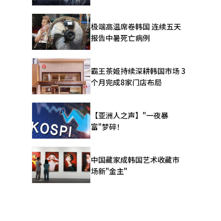
极端高温席卷韩国 连续五天
报告中暑死亡病例
霸王茶姬持续深耕韩国市场 3
个月完成8家门店布局
【亚洲人之声】"一夜暴
富"梦碎！
中国藏家成韩国艺术收藏市
场新"金主"