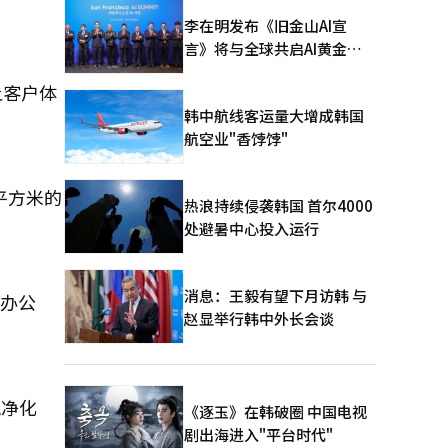
李在明发布《旧金山AI宣
言》将与全球共启AI黄金时
代
让客户体
韩中航线客运量大增成韩国
航空业"香饽饽"
0平方米的
热浪持续侵袭韩国 首尔4000
处避暑中心投入运行
消息：王毅有望下月访韩 与
庭办公
赵显举行韩中外长会谈
气净化
《逐玉》在韩破圈 中国电视
剧出海进入"平台时代"