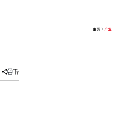
主页
产业
分
打
调
享
印
整
文
大
章
小