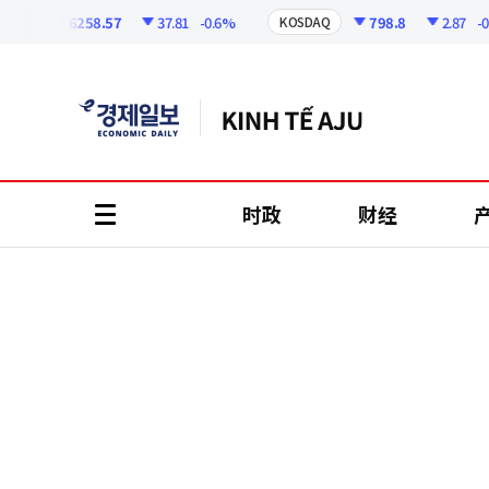
코
인
6258.57
37.81
-0.6%
798.8
2.87
-0.36
I
KOSDAQ
정
보
时政
财经
all
menu