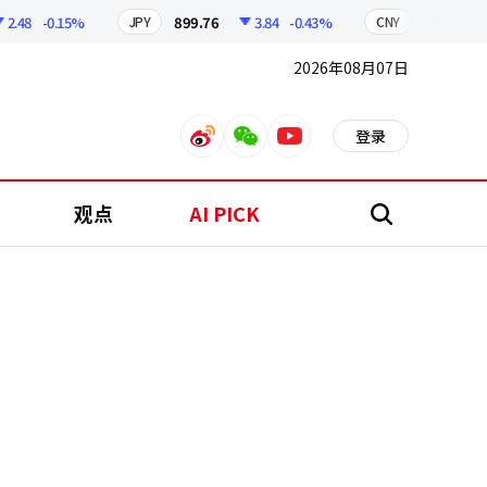
48
-0.15%
899.76
3.84
-0.43%
210.96
JPY
CNY
2026年08月07日
登录
weibo
weixin
youtube
观点
AI PICK
搜
索