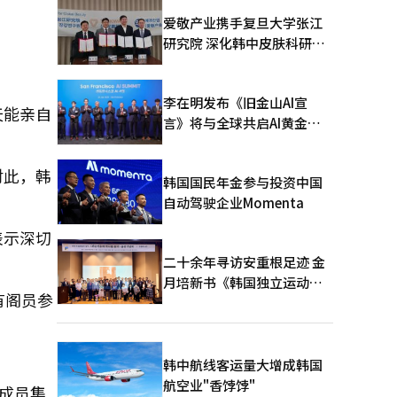
爱敬产业携手复旦大学张江
研究院 深化韩中皮肤科研合
作
。
李在明发布《旧金山AI宣
天能亲自
言》将与全球共启AI黄金时
代
对此，韩
韩国国民年金参与投资中国
自动驾驶企业Momenta
表示深切
二十余年寻访安重根足迹 金
月培新书《韩国独立运动圣
有阁员参
地：向旅顺口追问历史》出
版
韩中航线客运量大增成韩国
航空业"香饽饽"
成员集