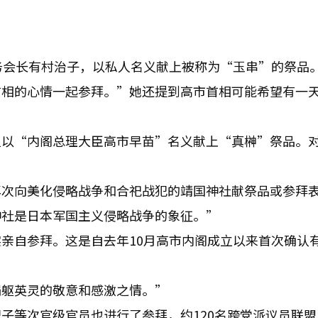
务会长有村治子，以私人名义献上被称为“玉串”的祭品
首相的心情一起参拜。”她还提到高市首相可能希望有一
但以“内阁总理大臣高市早苗”名义献上“真榊”祭品。
再次向美化侵略战争和合祀战犯的靖国神社献祭品或参拜
神社是日本军国主义侵略战争的象征。”
亲自参拜。这是自去年10月高市内阁成立以来首次确认
捐躯英灵的敬意和感激之情。”
子等次官级官员也进行了参拜，约120名跨党派议员联盟