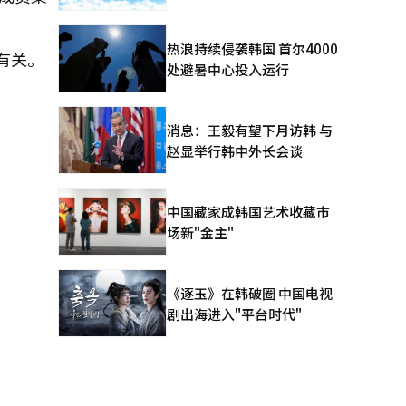
热浪持续侵袭韩国 首尔4000
有关。
处避暑中心投入运行
消息：王毅有望下月访韩 与
赵显举行韩中外长会谈
中国藏家成韩国艺术收藏市
场新"金主"
《逐玉》在韩破圈 中国电视
剧出海进入"平台时代"