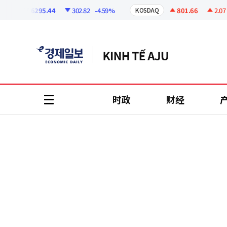
코
인
6295.44
302.82
-4.59%
801.66
2.07
+
I
KOSDAQ
정
보
时政
财经
all
menu