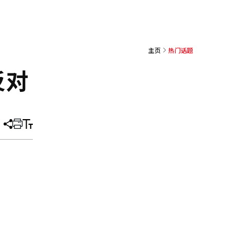
主页
热门话题
反对
分
打
调
享
印
整
文
大
章
小