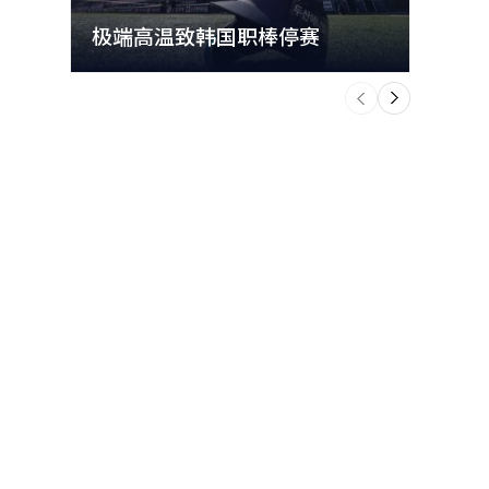
极端高温致韩国职棒停赛
首尔
个
前
一
下