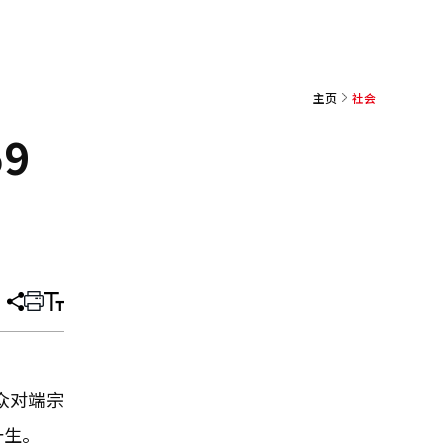
主页
社会
9
分
打
调
享
印
整
文
大
章
小
众对端宗
一生。