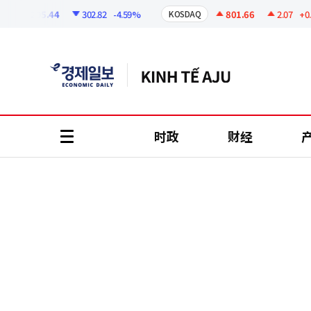
코
인
6295.44
302.82
-4.59%
801.66
2.07
+0.26%
KOSDAQ
정
보
时政
财经
all
menu