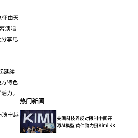
象征由天
幕演唱
众分享电
起延续
地方特色
鲜活力。
热门新闻
饰演宁越
美国科技界反对限制中国开
源AI模型 黄仁勋力挺Kimi K3