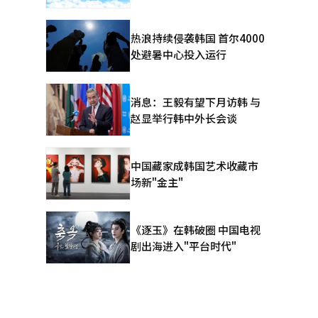
热浪持续侵袭韩国 首尔4000
处避暑中心投入运行
消息：王毅有望下月访韩 与
赵显举行韩中外长会谈
中国藏家成韩国艺术收藏市
场新"金主"
《逐玉》在韩破圈 中国电视
剧出海进入"平台时代"