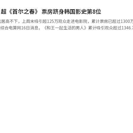
万人次。 凭借这一成绩，该片超越《与神同行：罪与罚》
超《首尔之春》 票房跻身韩国影史第8位
升至韩国影史票房第三位，仅次于《鸣梁海战》（1761万人次）和《极限职业
居高不下，上周末吸引超125万观众走进电影院，累计票房已超过1300
需增加约316万人次观影量。 《和王一起生活的男人》由导演张恒
越清泠浦期间，与村长及村民建立深厚情谊的故事。 导演张恒俊【图片提供
首尔之春》（1312万人次）和《汉江怪物》（1301万人次），票房排名
后最卖座的韩国电影。 《和王一起生活的男人》以朝鲜时代为背
江原道宁越之后的故事，由刘海镇、朴志训、刘智泰等主演。 《和王一起生活