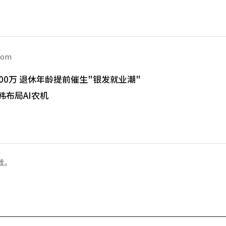
com
00万 退休年龄提前催生"银发就业潮"
韩布局AI农机
载。