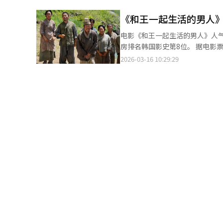
观影人数达34.65万人次，累计观影人数升至1444.77
《和王一起生活的男人》
（1441万人次，2017年），
万人次）。 业内人士预计，《和王一起生活的男人》仍有望继续冲击更高排名。若再吸引约182万观众，即可超越
电影《和王一起生活的男人》人气
《极限职业》升至第二位；若想登顶影史第一，还
房排名韩国影史第8位。 据电影票综合电算网16日消息，《和王一起生活的男人》累计吸引观众超过1346.7万人，打
俊执导，讲述朝鲜端宗被流放至江原道宁
破《老手》（1341万人次）、《
2026-03-16 10:29:29
韩联社】
上第8位。尤其是超过《首尔之春》，成为新冠疫情
景，讲述朝鲜第六代君主端宗被流放到
的男人》剧照 【图片提供 网络】