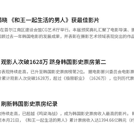
揭晓 《和王一起生活的男人》获最佳影片
奖在首尔江南区建设会馆CG艺术厅举行。本届颁奖典礼汇聚了电影导演、
回顾过去一年韩国电影的发展成果，并表彰在摄影艺术领域表现突出的作
的发展。今年迎来第46届的黄金摄影奖，延续了其长期以来以摄影导演视
之一。 与一般电影奖项不同，黄金摄影奖由韩国电影摄影
观影人次破1628万 跻身韩国影史票房第二
拍摄的作品，并由全体会员共同进行评审与投票。凭借来自电影拍摄现场
导演奖【摄影 记者 傅璐瑶】 当天，电影《和
，已升至韩国影史票房榜第2位。 据电影振兴委员会电影票综合电算
片奖。执导该片的张恒准摘得最佳导演奖。演员柳海真和孙艺珍分别获得
累计观影人次突破1628万，超过《极限职业》（1626万），位列历代票
最佳男配角奖和最佳女配角奖。 演员孙艺珍获得最佳女主角奖【摄影
年清泠浦为背景，讲述一位为振兴村
后流放至此的幼年先王之间相互扶持的故事。 业内分析认为，影片在历史
门最佳演技奖，禹棹焕获得OTT部门特别演技奖。郑智薰（Rain）和韩
强情感共鸣，带动口碑持续发酵。尽管上映已进入第10周，仍保持稳定的
聚一堂，共同见证了这一韩国电影界年度盛会。 演员柳海真获得最佳男主
》刷新韩国影史票房纪录
.2%，三次以上占比为3%，显示出较强重复观影需求。 在海外市场，影片同
在北美50余个城市上映以来，该片在烂番茄网站的观众评分达97%，持续
续走高，已超越《鸣梁海战》，成为韩国影史票房收入最高的影片。 韩国电影振
艺术成长的重要平台。随着韩国电影不断拓展国际影响力，黄金摄影奖也
注。目前，影片仍在韩国全国影院上映。 电影《和王一起生活的男人》剧照【图片来源 SHOWBOX】
本月21日，《和王一起生活的男人》累计票房收入达1394.66亿韩元（
梁作用。
海战》（1357.48亿韩元），创下韩国电影票房新纪录。 该片自上月4日上映以
不减，观影人数持续增长。数据显示，截至本月22日，《和王一起生活的