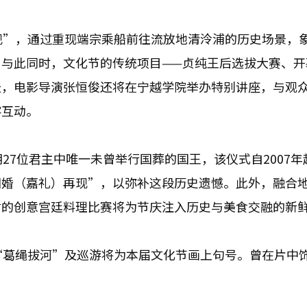
现”，通过重现端宗乘船前往流放地清泠浦的历史场景，
与此同时，文化节的传统项目——贞纯王后选拔大赛、开
天，电影导演张恒俊还将在宁越学院举办特别讲座，与观
客互动。
27位君主中唯一未曾举行国葬的国王，该仪式自2007年
国婚（嘉礼）再现”，以弥补这段历史遗憾。此外，融合
材的创意宫廷料理比赛将为节庆注入历史与美食交融的新
“葛绳拔河”及巡游将为本届文化节画上句号。曾在片中