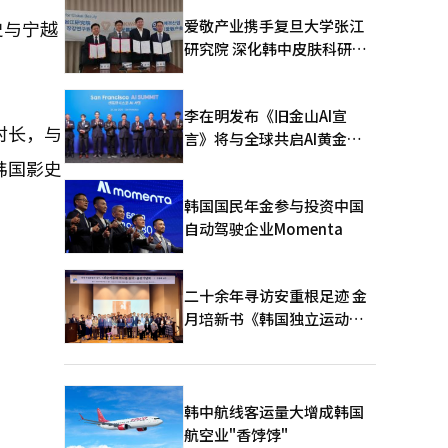
爱敬产业携手复旦大学张江
史与宁越
研究院 深化韩中皮肤科研合
作
李在明发布《旧金山AI宣
村长，与
言》将与全球共启AI黄金时
代
韩国影史
韩国国民年金参与投资中国
自动驾驶企业Momenta
二十余年寻访安重根足迹 金
月培新书《韩国独立运动圣
地：向旅顺口追问历史》出
版
韩中航线客运量大增成韩国
航空业"香饽饽"