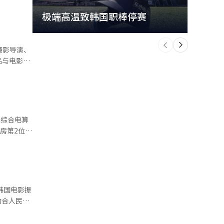
极端高温致韩国职棒停赛
首尔
个
前
一
摄影导演、
下
品与电影
角评价作品
的专业视
最佳男主角
房第2位。
善伙获得
观影热度。
吸引观众关
将继续发挥
约合人民币
男人》单日