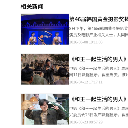
相关新闻
第46届韩国黄金摄影奖
8日下午，第46届韩国黄金摄影
演员及电影产业相关人士，共同
人。 韩国黄金摄影奖由韩国电影摄影导演协会主办，创立于1977年，旨在表彰电影领域的演员、导演及技术人员，
2026-06-08 19:11:03
并推动韩国电影技术与影像美学
的传统，被视为最能反映电影制作一线专业意见的电影奖项
《和王一起生活的男人》
导演协会会员提交过去一年参与
角，该奖项在韩国电影界具有较高的专业性与公信力。 张恒准摘得最佳
电影《和王一起生活的男人》票房表现持续走高
王一起生活的男人》获得最佳影
网11日数据显示，截至当天，该片
奖和最佳女主角奖，刘智泰与申贤彬则分别荣获
目前影史票房冠军仍为《鸣梁》（1761万）。 《和王一起生活的男人》以1457
2026-04-12 17:17:11
记者 傅璐瑶】 此外，文相敏和申银秀分别获得最佳新人男演员奖和最佳新人女演员奖；孔敏晶与李东辉共同获得评
庄而主动选择留居流放地的村长，与被废黜
审团特别奖；李主傧荣获电视剧部
题材基础上融入艺术化表达，增
摄影导演评选人气奖。众多电影人与演员齐
《和王一起生活的男人
CGV数据显示，观影两次的观众占比为5
角奖【摄影 记者 傅璐瑶】 韩国电影摄影导演协会相关人士表示，黄金摄影奖不仅是对优秀作品和电影人的表彰，更
样获得积极反响。自2月13日起
电影《和王一起生活的男人》票房持
是记录韩国电影技术发展与影像
兴委员会23日发布数据显示，截至
连接电影创作者与产业发展的桥
6.4亿元），超过2014年上映的《鸣梁
2026-03-23 08:57:29
来，已上映超过40天，热度持续