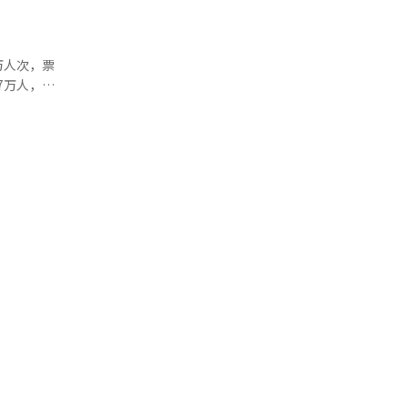
》（1626
万人次，票
韩国电影史