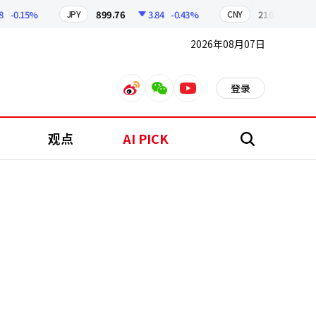
0.15%
899.76
3.84
-0.43%
210.96
0.04
JPY
CNY
2026年08月07日
登录
weibo
weixin
youtube
观点
AI PICK
搜
索