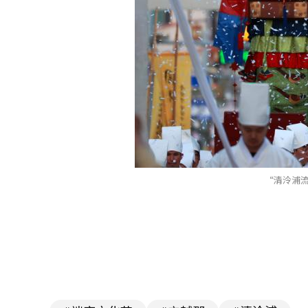
“清泠浦流