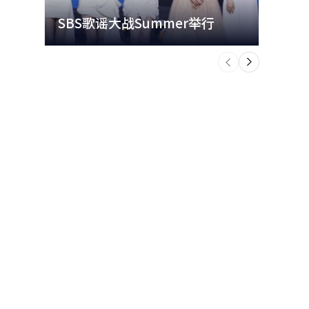
SBS歌谣大战Summer举行
玩水
个
前
一
下