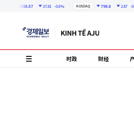
코
인
6258.57
37.81
-0.6%
798.8
2.87
-0.36
I
KOSDAQ
정
보
时政
财经
all
menu