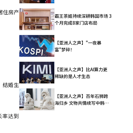
居住房产
霸王茶姬持续深耕韩国市场 3
个月完成8家门店布局
【亚洲人之声】"一夜暴
富"梦碎！
【亚洲人之声】比AI算力更
稀缺的是人才生态
，结婚生
【亚洲人之声】百年石狮跨
海归乡 文物共情续写中韩人
文新篇
长率达到