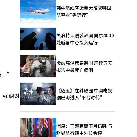
韩中航线客运量大增成韩国
航空业"香饽饽"
热浪持续侵袭韩国 首尔4000
处避暑中心投入运行
极端高温席卷韩国 连续五天
报告中暑死亡病例
击。”
《逐玉》在韩破圈 中国电视
，强调对
剧出海进入"平台时代"
消息：王毅有望下月访韩 与
赵显举行韩中外长会谈