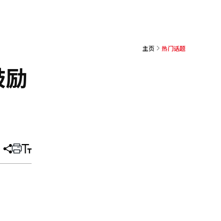
主页
热门话题
鼓励
分
打
调
享
印
整
文
大
章
小