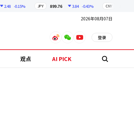
.48
-0.15%
899.76
3.84
-0.43%
210.96
JPY
CNY
2026年08月07日
登录
weibo
weixin
youtube
观点
AI PICK
搜
索