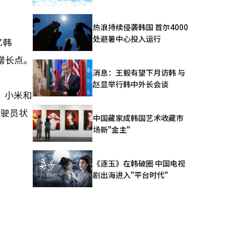
热浪持续侵袭韩国 首尔4000
处避暑中心投入运行
亿韩
增长点。
消息：王毅有望下月访韩 与
赵显举行韩中外长会谈
、小米和
驾驶员状
中国藏家成韩国艺术收藏市
场新"金主"
《逐玉》在韩破圈 中国电视
剧出海进入"平台时代"