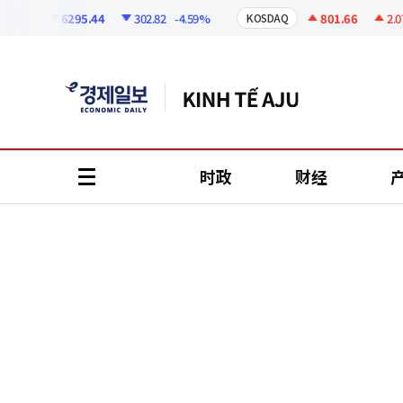
코
인
6295.44
302.82
-4.59%
801.66
2.07
+
PI
KOSDAQ
정
보
时政
财经
all
menu