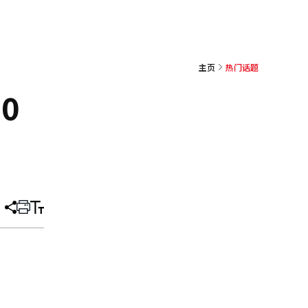
主页
热门话题
0
分
打
调
享
印
整
文
大
章
小