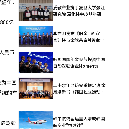
产整车。
爱敬产业携手复旦大学张江
研究院 深化韩中皮肤科研合
作
00亿
。
李在明发布《旧金山AI宣
言》将与全球共启AI黄金时
代
元人民币
韩国国民年金参与投资中国
自动驾驶企业Momenta
成为中国
二十余年寻访安重根足迹 金
月培新书《韩国独立运动圣
系统的车
地：向旅顺口追问历史》出
版
韩中航线客运量大增成韩国
公路驾驶
航空业"香饽饽"