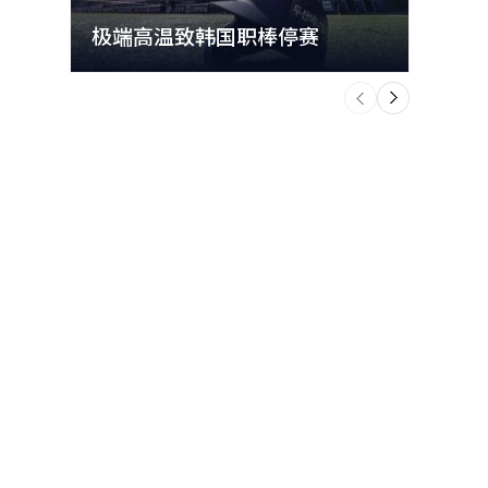
极端高温致韩国职棒停赛
首尔
个
前
一
下