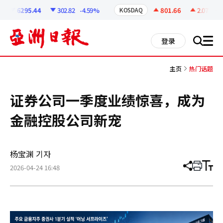
코
인
6295.44
302.82
-4.59%
801.66
2.07
+0.
KOSDAQ
정
보
all
登录
搜
men
索
主页
热门话题
证券公司一季度业绩惊喜，成为
金融控股公司新宠
杨宝渊 기자
2026-04-24 16:48
分
打
调
享
印
整
文
大
章
小