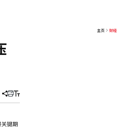
主页
财经
压
分
打
调
享
印
整
文
大
章
小
耕关键期