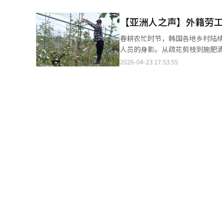
具备上调条件。按照作为亚洲基准
整，这一机制或在短期内刺激提前订票需求。 不过，业内普遍认为，燃油附加费的
涨23.7%，煤油上涨11.5%
者负担，可能对出境游需求形成
【亚洲人之声】外籍劳工
但用于计算的两周平均涨幅仍处于较高水平。 然而，政府出于减轻民生负担的考虑
另一方面又担忧票价上涨削弱客流恢复势头。 业内人士表示，即便后续地缘冲突有
10日0时起实施的第三轮价格，汽油
春耕农忙时节，韩国各地乡村陆
的可能性仍然有限，航空运输市
韩元。其中，柴油涨幅虽超过2
人员的身影。从疏花剪枝到施肥
力并稳定出行需求。
通商资源部相关负责人表示，近期
缺的力量，也折射出韩国农村日趋严峻的人力短缺困境。 作为人口
2026-04-23 17:53:55
过，有观点指出，柴油价格冻结的
南、柬埔寨、菲律宾等国外籍农工
榷。与此同时，政策价格与市场
足的难题。当地果农坦言，疏花
际油价上涨部分未能完全传导至终
无外籍劳工支援，农事很可能被耽误，一年收成也将受到影响
元预算用于相关支出，短期内仍属可控
引入公共型季节劳工制度，务工
现异常信号。数据显示，最高价格
多为四五十岁青壮年，日薪标准
增加16.3%。有分析认为，价
中不少人有在韩务工经验，熟练程度更高，进一步提升了
需求，在一定程度上推高了短期销量。 专家指出，石油最高价格制度虽可在短期内抑制油价上涨、
少农户甚至需要排队等候调配。
若长期实施，可能带来财政负担
安全防灾教育，在缓解用工荒的同时规范管理。 笔者认为，外籍农工撑起韩国乡
首尔市一处加油站【图片来源 韩
韩国农村老龄化、空心化加剧的
来人力维持运转。这一模式虽解了燃眉之急，
产的同时，培育本土青年农民、
课题。 正在疏花的老挝季节性