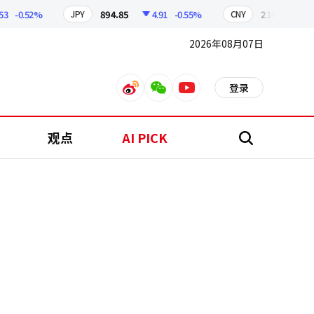
-0.52%
894.85
4.91
-0.55%
210.05
0.91
JPY
CNY
2026年08月07日
登录
weibo
weixin
youtube
观点
AI PICK
搜
索