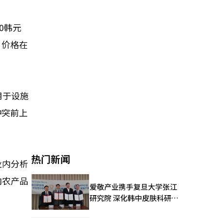
0韩元
。价格在
用于设施
冲突前上
热门新闻
业内分析
向农产品
爱敬产业携手复旦大学张江
研究院 深化韩中皮肤科研合
作