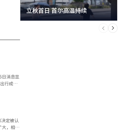
立秋首日 首尔高温持续
极端
个
前
一
下
6日消息显
客出行成本
年3月该费
民币194
韩元；以韩
该决定被认
超过5倍。
扩大，相关
计同样显
不再调