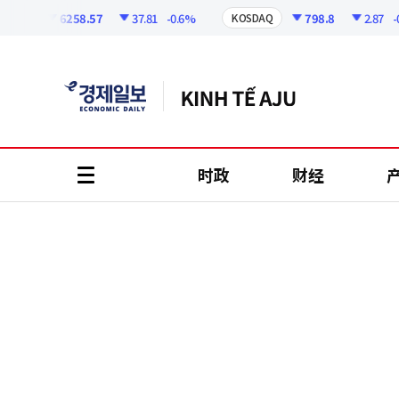
코
인
6258.57
37.81
-0.6%
798.8
2.87
-0.3
I
KOSDAQ
정
보
时政
财经
all
menu