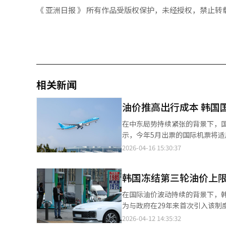
《 亚洲日报 》 所有作品受版权保护，未经授权，禁止转
相关新闻
油价推高出行成本 韩国
在中东局势持续紧张的背景下，
示，今年5月出票的国际机票将适
明显上升。 5月计价基准——3月16日至4月15日新加坡航油均价（MOPS）达每加仑511.21美分（每桶214.71美
2026-04-16 15:30:37
元），对应33档中的最高水平。
用仍处第6档，两个月内跃升至最高，显示油价
韩国冻结第三轮油价上限
关附加费。大韩航空率先公布方案，
元至1403元），上调至7.5万至
在国际油价波动持续的背景下，
美航线为例，往返附加费较本月最高
为与政府在29年来首次引入该
业内预计，韩亚航空以及济州航
成本最终可能转化为财政负担的担忧正在加剧。 据业内12日消息，从近期国际
2026-04-12 14:35:32
著。根据现行规则，燃油附加费