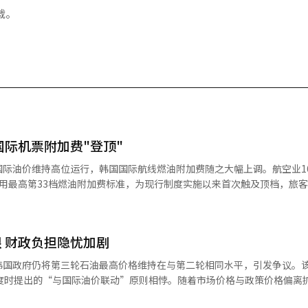
载。
国际机票附加费"登顶"
国际油价维持高位运行，韩国国际航线燃油附加费随之大幅上调。航空业1
用最高第33档燃油附加费标准，为现行制度实施以来首次触及顶档，旅
与4月适用的第18档相比，一个月内上升15个档位，创下最大涨幅；而今
上涨正快速向航空成本端传导。 在此背景下，航空公司已开始上调相
 财政负担隐忧加剧
5月国际航线燃油附加费（单程）将由4月的4.2万至30.3万韩元（约合人
56.4万韩元。其中，短途航线附加费为7.5万韩元，远程航线最高达56.4万
韩国政府仍将第三轮石油最高价格维持在与第二轮相同水平，引发争议。
增加约50万韩元。与3月的1.35万至9.9万韩元区间相比，整体涨幅已
制度时提出的“与国际油价联动”原则相悖。随着市场价格与政策价格偏离
空、德威航空等低成本航空公司也将陆续公布5月附加费标准，整体涨幅预
油价走势来看，第三轮最高价格原本
按出票日期计算，4月内购票仍可适用较低标准，而出票后无论油价涨跌均