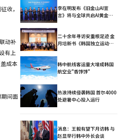
李在明发布《旧金山AI宣
例征收，
言》将与全球共启AI黄金时
代
二十余年寻访安重根足迹 金
联动补
月培新书《韩国独立运动圣
地：向旅顺口追问历史》出
设有上
版
覆盖成本
韩中航线客运量大增成韩国
航空业"香饽饽"
热浪持续侵袭韩国 首尔4000
耕期间面
处避暑中心投入运行
消息：王毅有望下月访韩 与
赵显举行韩中外长会谈