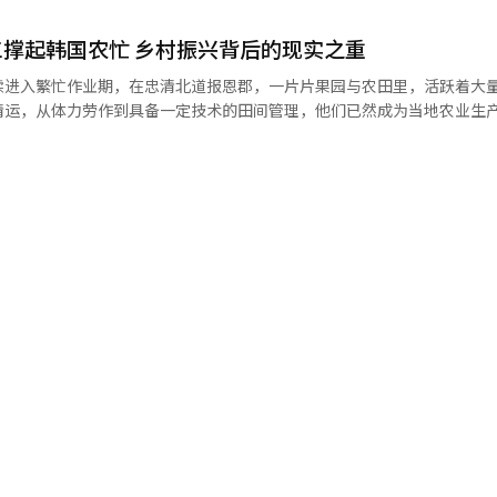
的新加坡成品油价格（MOPS）最近两周平均变动率计算，汽油上涨1.6
快速上调在一定程度上加重了消费
，整体上行趋势明显。尽管本月8日美国与伊朗达成两周停火协议后国际油价
抑制。航空公司亦面临两难局面：一方面需通过附加费对冲高油价带来的
撑起韩国农忙 乡村振兴背后的现实之重
，未对最高价格作出调整。根据
所缓解，国际油价短期内大幅回落
、柴油和煤油分别维持在每升1934韩元（约合人民币8.9元）、1923韩元
续进入繁忙作业期，在忠清北道报恩郡，一片片果园与农田里，活跃着大
场的不确定性依然较高。在此背景下，市场亦呼吁出台相关政策，以缓解
0%，但政府以保护货车司机、快递员及农渔民等群体为由，决定暂不调整
清运，从体力劳作到具备一定技术的田间管理，他们已然成为当地农业生
 大韩航空客机【照片来源 韩联社】
油价波动加剧，加之能源价格对物价影响较大，因此作出维持现行水平的判
仅三万余人的县域，报恩郡今年计划引入老挝、越
受益对象不仅限于生计型群体，也包括大型SUV或进口车车主，政策精
共511人，这批人员一个月前入境后便迅速投入各地农场，极大缓解了
价格之间的错位正逐步放大制度运行成本，由此带来的财政压力亦值得关
等农事有着严格的时节要求，短时间内需大量人力，而本地农村仅剩高龄
端价格，炼油企业的损失需由政府后续补偿。政府表示，已预先编列约4.
。 为高效利用外来人力，报恩郡两年前在忠北地区率先
范围，但随着价格偏离持续扩大，财政负担可能迅速累积。 同时，需求端亦出
人员统一居住在集体宿舍，根据各农户需求灵活调配，实现精准人力支援
制度实施后，燃油消费不降反升，3月第四周汽油销量较第二周增加24.7
低于本地雇工，且能胜任重体力与技术性农活，在田间地头颇受欢迎。今
格压制削弱了消费者节约动机；也有观点指出，因市场预期价格上调而出现
农作效率。 随着需求持续高涨，外籍劳工名额供不应求，不
缓解民生压力，但
为保障务工人员生活条件，当地还收购旧酒店改造为专用宿舍，同时计划
扩大、价格信号扭曲及供给收缩等副作用，政策持续性与调节方式仍需进
村农忙，看似是劳动力补充，实则是
联社】
真实写照。年轻人持续离开乡村，本土务农人口高龄化，使得传统农业不
也暴露出韩国农业可持续发展的隐忧。 如何在依靠外籍人力稳定农业生
改善农村发展环境、实现乡村真正意义上的振兴，将是韩国社会需要持续
务工人员 【照片来源 韩联社】