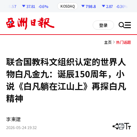
코
인
258.57
37.81
-0.6%
798.8
2.87
-0.36%
KOSDAQ
정
보
all
登录
搜
men
索
主页
热门话题
联合国教科文组织认定的世界人
物白凡金九：诞辰150周年，小
说《白凡躺在江山上》再探白凡
精神
李東建
2026-05-24 19:32
分
打
调
享
印
整
文
大