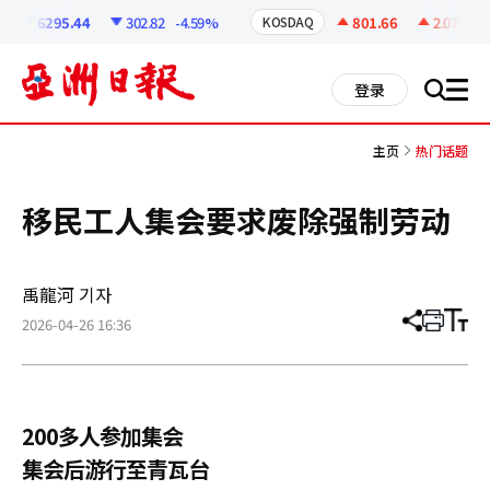
코
인
6295.44
302.82
-4.59%
801.66
2.07
+0.
KOSDAQ
정
보
all
登录
搜
men
索
主页
热门话题
移民工人集会要求废除强制劳动
禹龍河 기자
2026-04-26 16:36
分
打
调
享
印
整
文
大
章
小
200多人参加集会
集会后游行至青瓦台