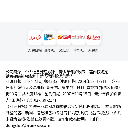
人民日报
新华社
文汇网
中新社
人民网
公司简介
个人信息处理方针
青少年保护政策
著作权规定
新闻稿件投诉负责人
读者提供新闻线索
亚洲日报
刊号 : 서울,아04336
注册日期 : 2014年12月29日
《亚洲
|
|
|
日报》发行人及总编辑 : 郭永吉、梁圭铉
地址 : 首尔市
钟路区钟路5
|
街13号三共大厦11楼
创刊日期 : 2007年11月15日
青少年保护负责
|
|
人 : 王海纳 电话 : 02-739-2171
《亚洲日报》将遵守互联网新闻委员会制定的伦理纲领。
本网站所
|
刊登的各种新闻、信息和各种专题专栏内容, 均受《著作权法》
保护,
未经协议授权, 禁止随意转载、复制和散布使用。
邮件 :
|
dongclub@ajunews.com