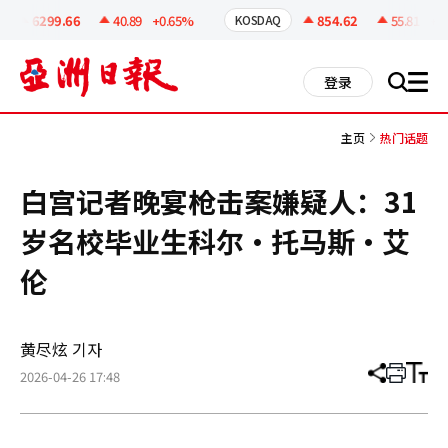
코
인
6299.66
40.89
+0.65%
854.62
55.81
+6.
KOSDAQ
정
보
all
登录
搜
men
索
主页
热门话题
白宫记者晚宴枪击案嫌疑人：31
岁名校毕业生科尔·托马斯·艾
伦
黄尽炫 기자
2026-04-26 17:48
分
打
调
享
印
整
文
大
章
小