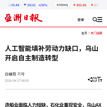
코
인
6295.44
302.82
-4.59%
801.66
2.07
+0.2
KOSDAQ
정
보
all
登录
搜
men
索
主页
热门话题
人工智能填补劳动力缺口，乌山
开启自主制造转型
白緖现 기자
2026-04-27 08:00
分
打
调
享
印
整
文
大
章
小
造船业面临人力短缺，石化业重视安全，乌山AX