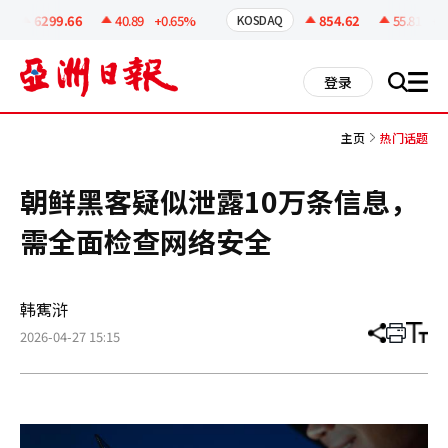
코
인
6299.66
40.89
+0.65%
854.62
55.81
+6.
KOSDAQ
정
보
all
登录
搜
men
索
主页
热门话题
朝鲜黑客疑似泄露10万条信息，
需全面检查网络安全
韩寯浒
2026-04-27 15:15
分
打
调
享
印
整
文
大
章
小