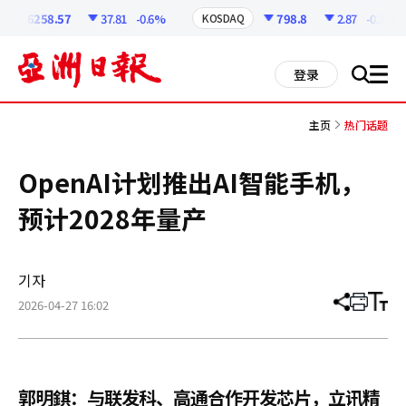
코
인
6258.57
37.81
-0.6%
798.8
2.87
-0.36%
KOSDAQ
정
보
all
登录
搜
men
索
主页
热门话题
OpenAI计划推出AI智能手机，
预计2028年量产
기자
2026-04-27 16:02
分
打
调
享
印
整
文
大
章
小
郭明錤：与联发科、高通合作开发芯片，立讯精