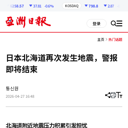
코
인
6258.57
37.81
-0.6%
798.8
2.87
-0.36%
KOSDAQ
정
보
all
登录
搜
men
索
主页
热门话题
日本北海道再次发生地震，警报
即将结束
통신원
2026-04-27 16:48
分
打
调
享
印
整
文
大
章
小
北海道附近地震压力积累引发担忧