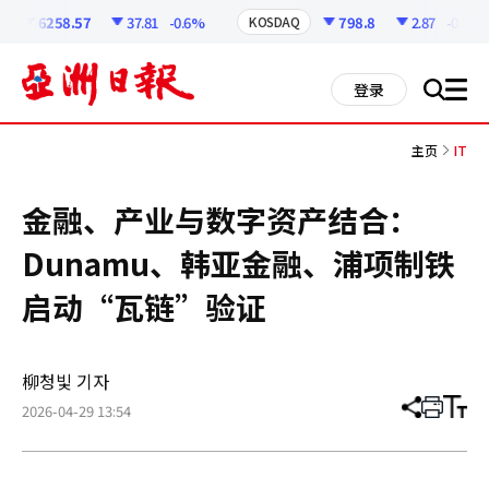
코
인
6258.57
37.81
-0.6%
798.8
2.87
-0.36%
KOSDAQ
정
보
all
登录
搜
men
索
主页
IT
金融、产业与数字资产结合：
Dunamu、韩亚金融、浦项制铁
启动“瓦链”验证
柳청빛 기자
2026-04-29 13:54
分
打
调
享
印
整
文
大
章
小