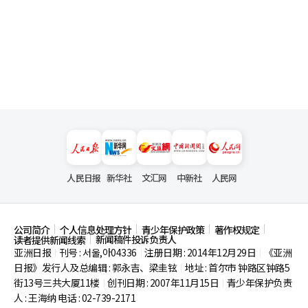
人民日报
新华社
文汇网
中新社
人民网
公司简介
个人信息处理方针
青少年保护政策
著作权规定
新闻稿件投诉负责人
读者提供新闻线索
亚洲日报
刊号 : 서울,아04336
注册日期 : 2014年12月29日
《亚洲
|
|
|
日报》发行人及总编辑 : 郭永吉、梁圭铉
地址 : 首尔市
钟路区钟路5
|
街13号三共大厦11楼
创刊日期 : 2007年11月15日
青少年保护负责
|
|
人 : 王海纳 电话 : 02-739-2171