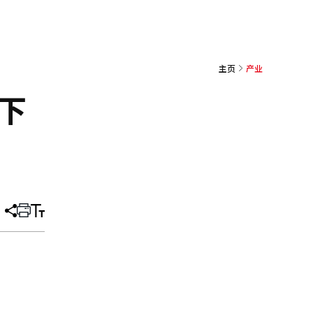
主页
产业
下
分
打
调
享
印
整
文
大
章
小