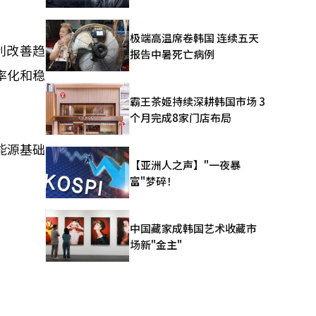
极端高温席卷韩国 连续五天
利改善趋
报告中暑死亡病例
率化和稳
霸王茶姬持续深耕韩国市场 3
个月完成8家门店布局
能源基础
【亚洲人之声】"一夜暴
富"梦碎！
中国藏家成韩国艺术收藏市
场新"金主"