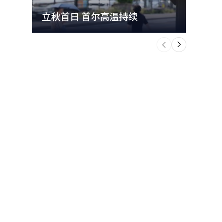
立秋首日 首尔高温持续
极端
个
前
一
下