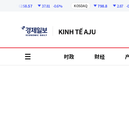
코
인
6258.57
37.81
-0.6%
798.8
2.87
-0.36
I
KOSDAQ
정
보
时政
财经
all
menu