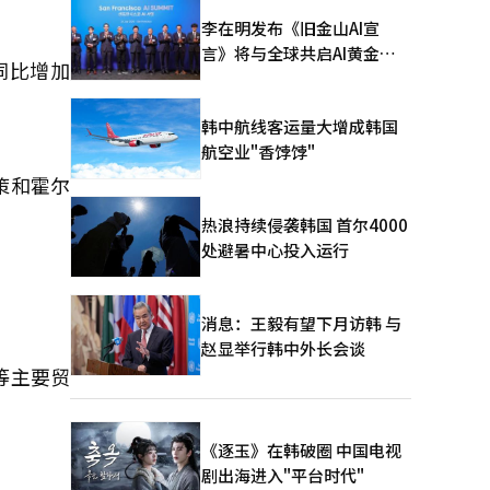
李在明发布《旧金山AI宣
言》将与全球共启AI黄金时
同比增加
代
韩中航线客运量大增成韩国
航空业"香饽饽"
策和霍尔
热浪持续侵袭韩国 首尔4000
处避暑中心投入运行
消息：王毅有望下月访韩 与
赵显举行韩中外长会谈
等主要贸
《逐玉》在韩破圈 中国电视
剧出海进入"平台时代"