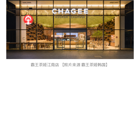
霸王茶姬江南店 【照片来源 霸王茶姬韩国】