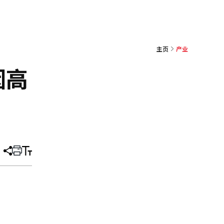
主页
产业
因高
分
打
调
享
印
整
文
大
章
小