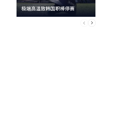
极端高温致韩国职棒停赛
首尔
个
前
一
下