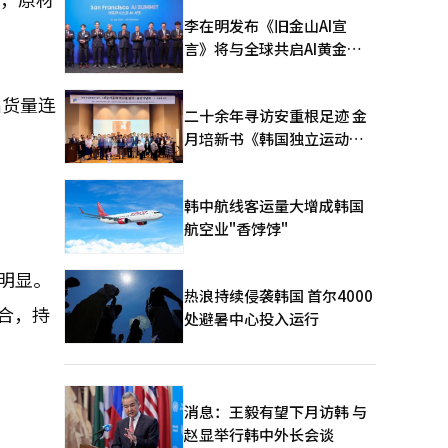
李在明发布《旧金山AI宣
言》将与全球共启AI黄金时
代
出货量连
二十余年寻访安重根足迹 金
月培新书《韩国独立运动圣
地：向旅顺口追问历史》出
版
韩中航线客运量大增成韩国
航空业"香饽饽"
明显。
热浪持续侵袭韩国 首尔4000
合，持
处避暑中心投入运行
消息：王毅有望下月访韩 与
赵显举行韩中外长会谈