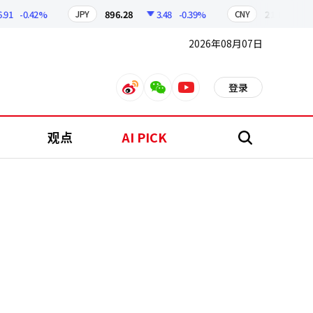
-0.42%
896.28
3.48
-0.39%
210.32
0.6
JPY
CNY
2026年08月07日
登录
weibo
weixin
youtube
观点
AI PICK
搜
索