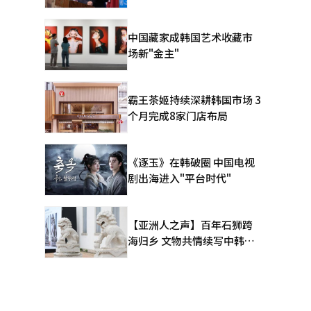
中国藏家成韩国艺术收藏市
场新"金主"
霸王茶姬持续深耕韩国市场 3
个月完成8家门店布局
《逐玉》在韩破圈 中国电视
剧出海进入"平台时代"
【亚洲人之声】百年石狮跨
海归乡 文物共情续写中韩人
文新篇