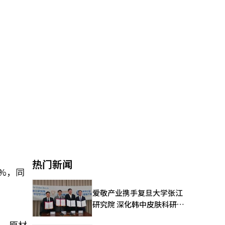
热门新闻
9%，同
爱敬产业携手复旦大学张江
研究院 深化韩中皮肤科研合
作
外，原材