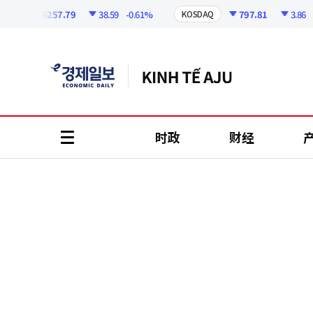
코
인
6257.79
38.59
-0.61%
797.81
3.86
-0.
I
KOSDAQ
정
보
时政
财经
all
menu