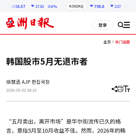
코
인
6258.57
37.81
-0.6%
798.8
2.87
-0.36%
KOSDAQ
정
보
all
登录
搜
men
索
主页
热门话题
韩国股市5月无退市者
俆慧丞 AJP 편집국장
2026-05-02 08:18
分
打
调
享
印
整
文
大
章
小
“五月卖出，离开市场”是华尔街流传已久的格
言，意指5月至10月收益不佳。然而，2026年的韩