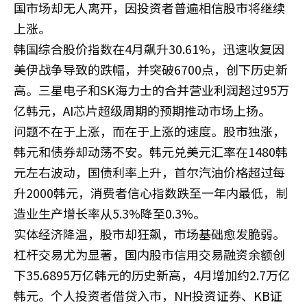
国市场却无人离开，因投资者普遍相信股市将继续
上涨。
韩国综合股价指数在4月飙升30.61%，迅速收复因
美伊战争导致的跌幅，并突破6700点，创下历史新
高。三星电子和SK海力士的合并营业利润超过95万
亿韩元，AI芯片超级周期的预期推动市场上扬。
问题不在于上涨，而在于上涨的速度。股市独涨，
韩元和债券却动荡不安。韩元兑美元汇率在1480韩
元左右波动，国债利率上升，首尔汽油价格超过每
升2000韩元，消费者信心指数跌至一年内最低，制
造业生产增长率从5.3%降至0.3%。
实体经济降温，股市却狂飙，市场基础愈发脆弱。
杠杆交易尤为显著，国内股市信用交易融资余额创
下35.6895万亿韩元的历史新高，4月增加约2.7万亿
韩元。个人投资者借贷入市，NH投资证券、KB证