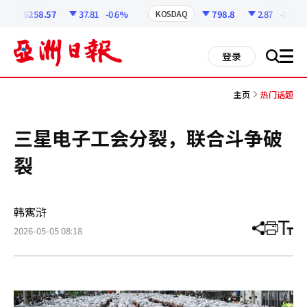
코
인
6258.57
37.81
-0.6%
798.8
2.87
-0.36%
KOSDAQ
정
보
all
登录
搜
men
索
主页
热门话题
三星电子工会分裂，联合斗争破
裂
韩寯浒
2026-05-05 08:18
分
打
调
享
印
整
文
大
章
小