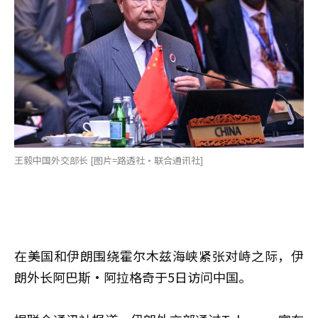
王毅中国外交部长 [图片=路透社·联合通讯社]
在美国和伊朗围绕霍尔木兹海峡紧张对峙之际，伊
朗外长阿巴斯·阿拉格奇于5日访问中国。