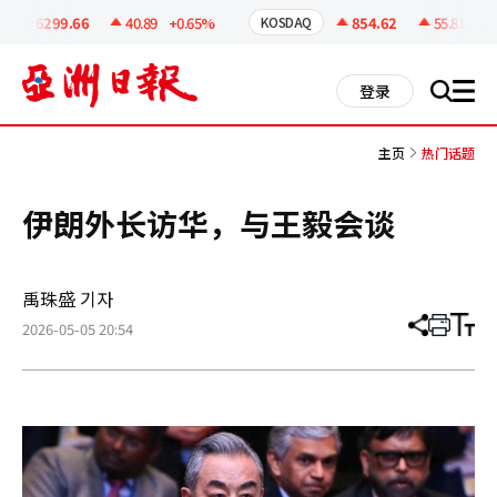
코
인
6299.66
40.89
+0.65%
854.62
55.81
+6.
KOSDAQ
정
보
all
登录
搜
men
索
主页
热门话题
伊朗外长访华，与王毅会谈
禹珠盛 기자
2026-05-05 20:54
分
打
调
享
印
整
文
大
章
小