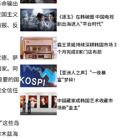
革命输出
复国主义
《逐玉》在韩破圈 中国电视
剧出海进入"平台时代"
情报、反
霸王茶姬持续深耕韩国市场 3
个月完成8家门店布局
尼德、萨
国家。阿
【亚洲人之声】"一夜暴
重要的国
富"梦碎！
完全信任
中国藏家成韩国艺术收藏市
场新"金主"
了这些岛
尔木兹海