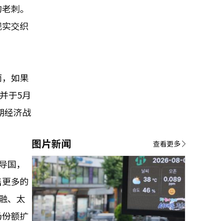
的老刺。
现实交织
而，如果
并于5月
期经济战
图片新闻
查看更多
导国，
售更多的
融、太
场份额扩