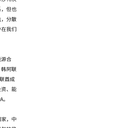
系，但也
益，分散
户在我们
能源合
。韩阿联
阿联酋成
投资、能
A。
国家，中