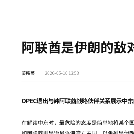
阿联酋是伊朗的敌
姜昭英
2026-05-10 13:53
OPEC退出与韩阿联酋战略伙伴关系展示中
在解读中东时，最危险的态度是简单地将某个
和阿联酋则是逊尼派海湾君主国。以色列是伊