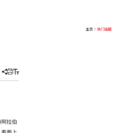
主页
热门话题
分
打
调
享
印
整
文
大
章
小
特阿拉伯
。表面上