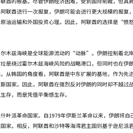
阿联酋的根基。尽管伊朗经济困难，受到国际制裁，但其
果阿联酋进行一次报复，伊朗可能会进行更大规模的报复
、原油运输和外国投资心理。因此，阿联酋的选择是“愤
霍尔木兹海峡是全球能源流动的“动脉”。伊朗控制着北
伊拉是绕过霍尔木兹海峡风险的战略港口，但同时也在伊
运。从韩国的角度看，阿联酋是中东扩展的基地，作为先
波斯国家。因此，阿联酋在强烈反对伊朗的同时却不越过
气生存，而是凭借平衡感生存。
什叶派革命国家。自1979年伊斯兰革命以来，伊朗将自
族国家。相反，阿联酋和沙特等海湾君主国则基于逊尼派