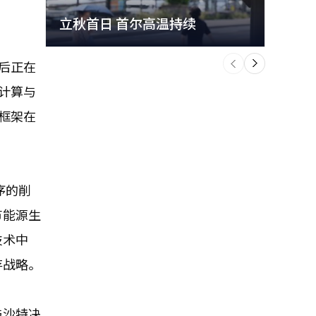
立秋首日 首尔高温持续
极端
个
前
一
后正在
下
计算与
框架在
序的削
节能源生
技术中
存战略。
与沙特决