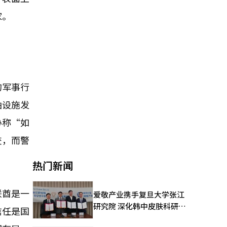
家。
的军事行
油设施发
胁称“如
交，而警
热门新闻
联酋是一
爱敬产业携手复旦大学张江
研究院 深化韩中皮肤科研合
信任是国
作