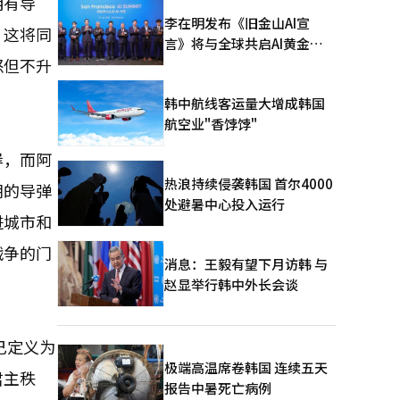
拥有导
李在明发布《旧金山AI宣
，这将同
言》将与全球共启AI黄金时
怒但不升
代
韩中航线客运量大增成韩国
航空业"香饽饽"
岸，而阿
热浪持续侵袭韩国 首尔4000
朗的导弹
处避暑中心投入运行
进城市和
战争的门
消息：王毅有望下月访韩 与
赵显举行韩中外长会谈
己定义为
极端高温席卷韩国 连续五天
君主秩
报告中暑死亡病例