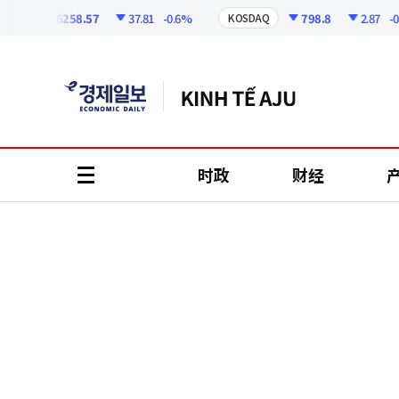
코
인
6258.57
37.81
-0.6%
798.8
2.87
-0.36
I
KOSDAQ
정
보
时政
财经
all
menu