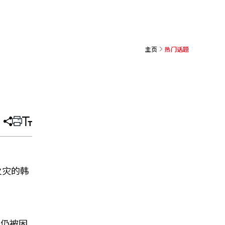
主页
热门话题
分
打
调
享
印
整
文
大
章
小
火灾的韩
员仍被困