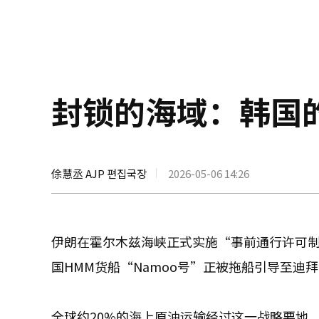
封锁的海域：韩国
俆慧丞 AJP 편집국장
2026-05-06 14:26
伊朗在霍尔木兹海峡正式实施“事前通行许可
国HMM货船“Namoo号”正被拖船引导至迪
全球约20%的海上原油运输经过这一战略要地，