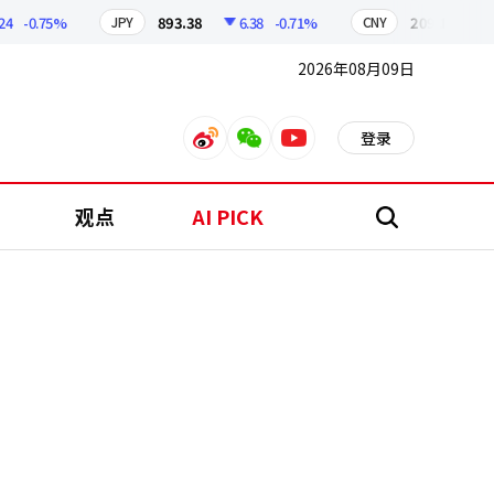
-0.75%
893.38
6.38
-0.71%
209.17
1.79
JPY
CNY
2026年08月09日
登录
weibo
weixin
youtube
观点
AI PICK
搜
索