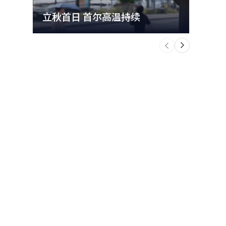
立秋首日 首尔高温持续
极端
个
前
一
下