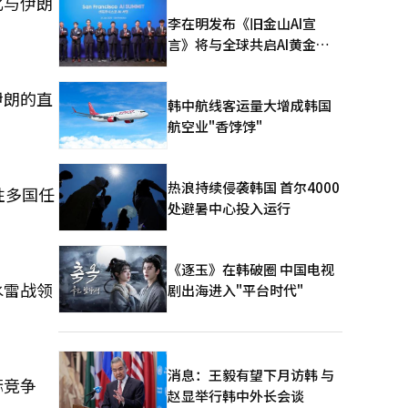
化与伊朗
李在明发布《旧金山AI宣
言》将与全球共启AI黄金时
代
伊朗的直
韩中航线客运量大增成韩国
航空业"香饽饽"
热浪持续侵袭韩国 首尔4000
性多国任
处避暑中心投入运行
《逐玉》在韩破圈 中国电视
水雷战领
剧出海进入"平台时代"
消息：王毅有望下月访韩 与
际竞争
赵显举行韩中外长会谈