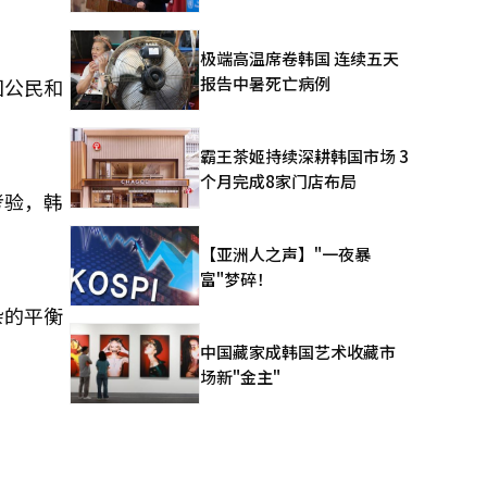
极端高温席卷韩国 连续五天
报告中暑死亡病例
国公民和
霸王茶姬持续深耕韩国市场 3
个月完成8家门店布局
考验，韩
【亚洲人之声】"一夜暴
富"梦碎！
杂的平衡
中国藏家成韩国艺术收藏市
场新"金主"