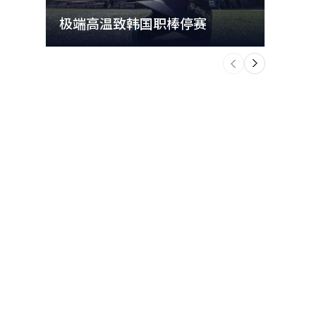
极端高温致韩国职棒停赛
首尔
个
前
一
下