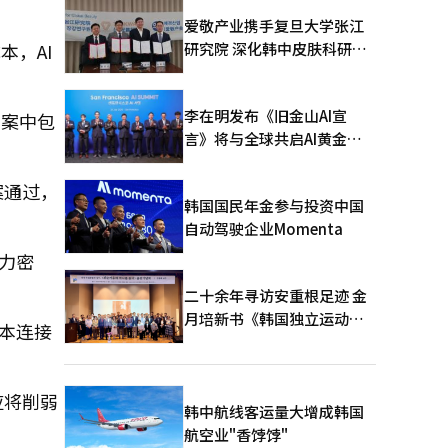
爱敬产业携手复旦大学张江
研究院 深化韩中皮肤科研合
本，AI
作
李在明发布《旧金山AI宣
草案中包
言》将与全球共启AI黄金时
代
案通过，
韩国国民年金参与投资中国
自动驾驶企业Momenta
力密
二十余年寻访安重根足迹 金
月培新书《韩国独立运动圣
日本连接
地：向旅顺口追问历史》出
版
应将削弱
韩中航线客运量大增成韩国
航空业"香饽饽"