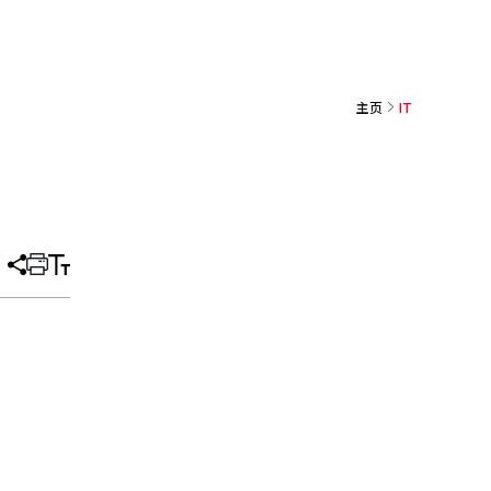
主页
IT
分
打
调
享
印
整
文
大
章
小