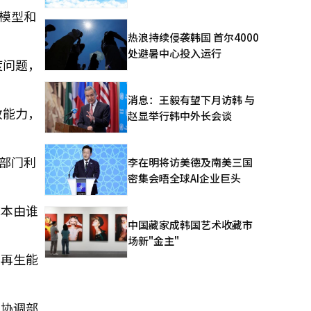
I模型和
热浪持续侵袭韩国 首尔4000
处避暑中心投入运行
度问题，
消息：王毅有望下月访韩 与
政能力，
赵显举行韩中外长会谈
各部门利
李在明将访美德及南美三国
密集会晤全球AI企业巨头
成本由谁
中国藏家成韩国艺术收藏市
场新"金主"
可再生能
和协调部