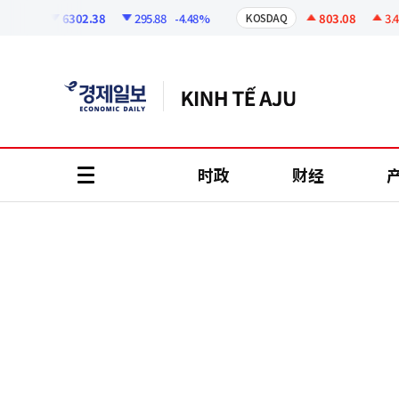
코
인
6302.38
295.88
-4.48%
803.08
3.49
+
PI
KOSDAQ
정
보
时政
财经
all
menu