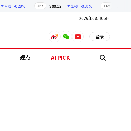
.73
-0.29%
900.12
3.48
-0.39%
210.33
JPY
CNY
2026年08月06日
登录
weibo
weixin
youtube
观点
AI PICK
搜
索