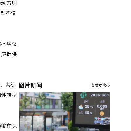
劳动方则
转型不仅
击不应仅
。应提供
度、共识
图片新闻
查看更多
构性转型
能够在保