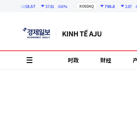
코
인
6258.57
37.81
-0.6%
798.8
2.87
-0.36
I
KOSDAQ
정
보
时政
财经
all
menu