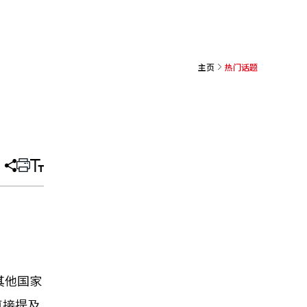
主页
热门话题
分
打
调
享
印
整
文
大
章
小
其他国家
直接提及