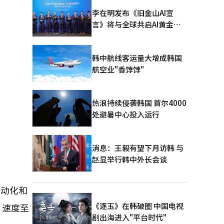
李在明发布《旧金山AI宣
言》将与全球共启AI黄金时
代
韩中航线客运量大增成韩国
航空业"香饽饽"
热浪持续侵袭韩国 首尔4000
处避暑中心投入运行
消息：王毅有望下月访韩 与
赵显举行韩中外长会谈
自动化和
《逐玉》在韩破圈 中国电视
，速度至
剧出海进入"平台时代"