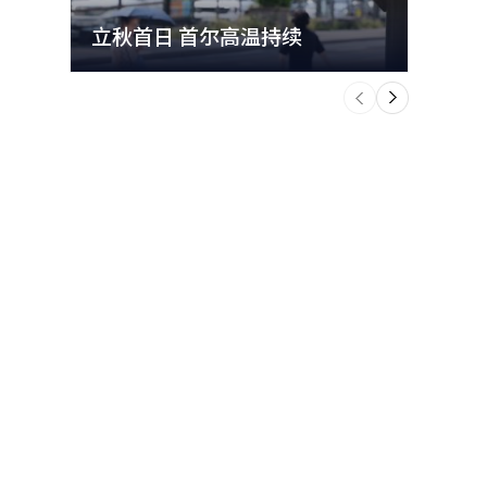
立秋首日 首尔高温持续
极端
个
前
一
下